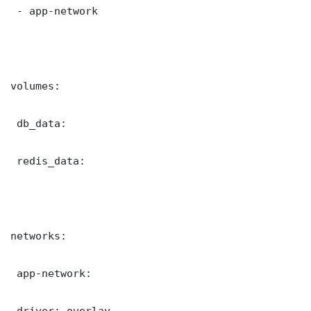
 - app-network

volumes:

 db_data:

 redis_data:

networks:

 app-network:

 driver: overlay