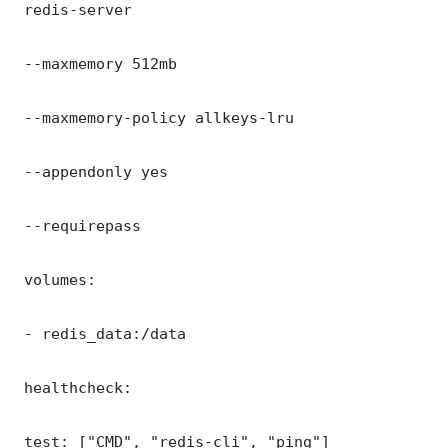
 redis-server

 --maxmemory 512mb

 --maxmemory-policy allkeys-lru

 --appendonly yes

 --requirepass 

 volumes:

 - redis_data:/data

 healthcheck:

 test: ["CMD", "redis-cli", "ping"]
