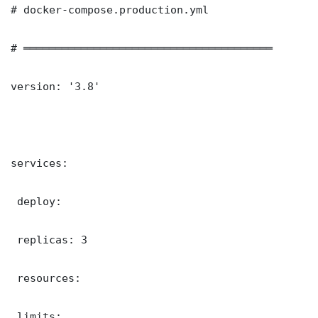
# docker-compose.production.yml

# ═══════════════════════════════════════

version: '3.8'

services:

 deploy:

 replicas: 3

 resources:

 limits:
