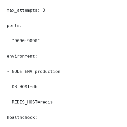
 max_attempts: 3

 ports:

 - "9090:9090"

 environment:

 - NODE_ENV=production

 - DB_HOST=db

 - REDIS_HOST=redis

 healthcheck:
