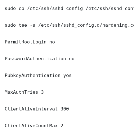
sudo cp /etc/ssh/sshd_config /etc/ssh/sshd_config
sudo tee -a /etc/ssh/sshd_config.d/hardening.con
PermitRootLogin no

PasswordAuthentication no

PubkeyAuthentication yes

MaxAuthTries 3

ClientAliveInterval 300

ClientAliveCountMax 2
