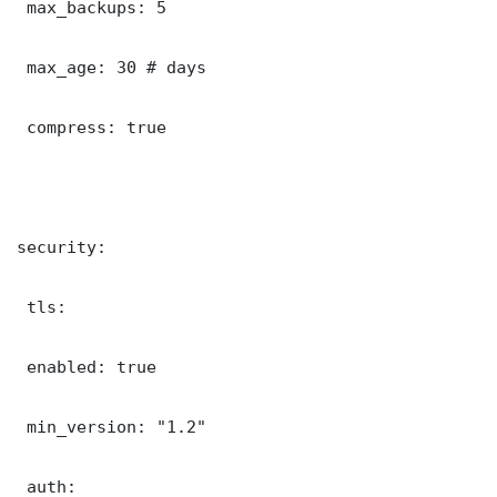
 max_backups: 5

 max_age: 30 # days

 compress: true

security:

 tls:

 enabled: true

 min_version: "1.2"

 auth:
