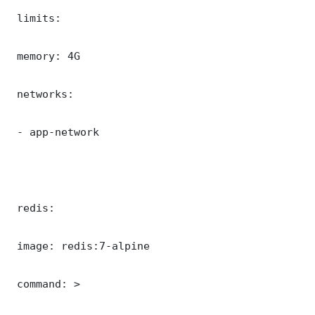
 limits:

 memory: 4G

 networks:

 - app-network

 redis:

 image: redis:7-alpine

 command: >
