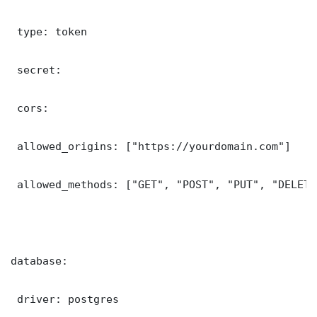
 type: token

 secret: 

 cors:

 allowed_origins: ["https://yourdomain.com"]

 allowed_methods: ["GET", "POST", "PUT", "DELETE"
database:

 driver: postgres
