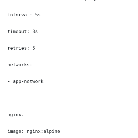
 interval: 5s

 timeout: 3s

 retries: 5

 networks:

 - app-network

 nginx:

 image: nginx:alpine
