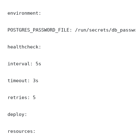
 environment:

 POSTGRES_PASSWORD_FILE: /run/secrets/db_password
 healthcheck:

 interval: 5s

 timeout: 3s

 retries: 5

 deploy:

 resources:
