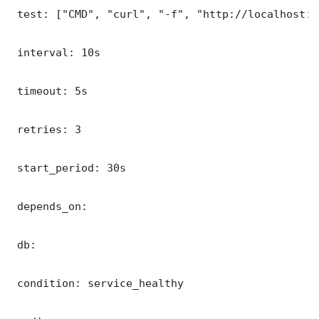
 test: ["CMD", "curl", "-f", "http://localhost:9
 interval: 10s

 timeout: 5s

 retries: 3

 start_period: 30s

 depends_on:

 db:

 condition: service_healthy
