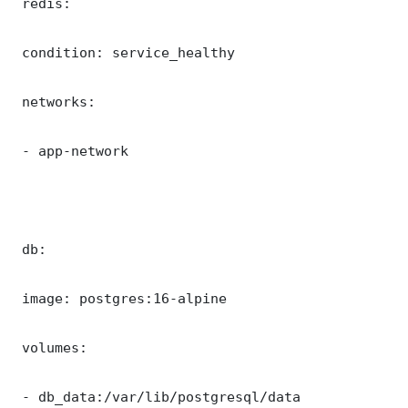
 redis:

 condition: service_healthy

 networks:

 - app-network

 db:

 image: postgres:16-alpine

 volumes:

 - db_data:/var/lib/postgresql/data
