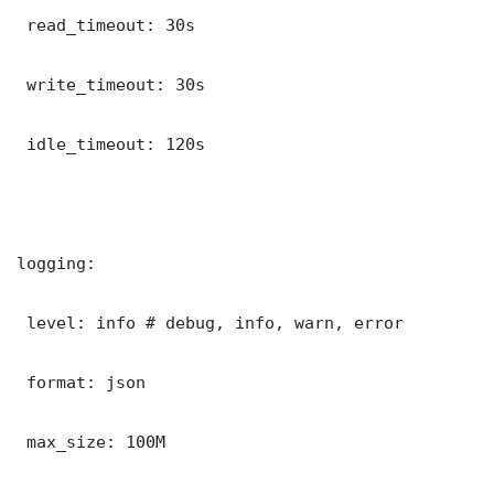
 read_timeout: 30s

 write_timeout: 30s

 idle_timeout: 120s

logging:

 level: info # debug, info, warn, error

 format: json

 max_size: 100M
