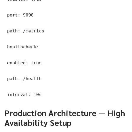
 port: 9090

 path: /metrics

 healthcheck:

 enabled: true

 path: /health

 interval: 10s
Production Architecture — High
Availability Setup