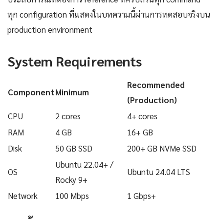
ทุก configuration ที่แสดงในบทความนี้ผ่านการทดสอบจริงบน
production environment
System Requirements
Recommended
Component
Minimum
(Production)
CPU
2 cores
4+ cores
RAM
4 GB
16+ GB
Disk
50 GB SSD
200+ GB NVMe SSD
Ubuntu 22.04+ /
OS
Ubuntu 24.04 LTS
Rocky 9+
Network
100 Mbps
1 Gbps+