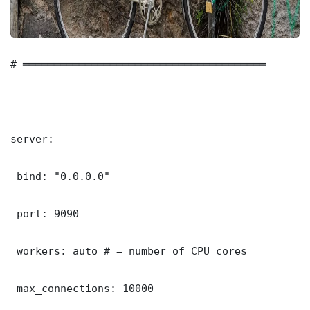
# ═══════════════════════════════════════

server:

 bind: "0.0.0.0"

 port: 9090

 workers: auto # = number of CPU cores

 max_connections: 10000
