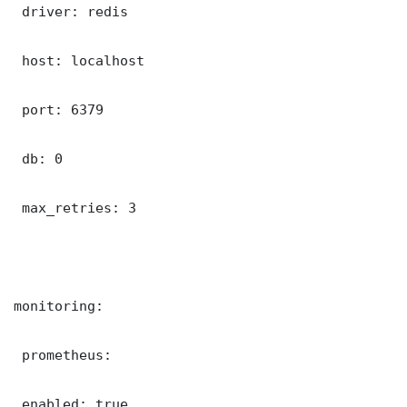
 driver: redis

 host: localhost

 port: 6379

 db: 0

 max_retries: 3

monitoring:

 prometheus:

 enabled: true
