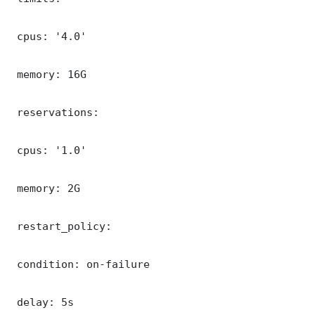
 cpus: '4.0'

 memory: 16G

 reservations:

 cpus: '1.0'

 memory: 2G

 restart_policy:

 condition: on-failure

 delay: 5s
