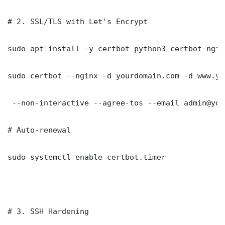
# 2. SSL/TLS with Let's Encrypt

sudo apt install -y certbot python3-certbot-nginx
sudo certbot --nginx -d yourdomain.com -d www.yo
 --non-interactive --agree-tos --email admin@you
# Auto-renewal

sudo systemctl enable certbot.timer

# 3. SSH Hardening
