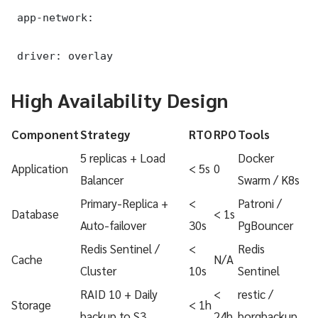
 app-network:

 driver: overlay
High Availability Design
Component
Strategy
RTO
RPO
Tools
5 replicas + Load
Docker
Application
< 5s
0
Balancer
Swarm / K8s
Primary-Replica +
<
Patroni /
Database
< 1s
Auto-failover
30s
PgBouncer
Redis Sentinel /
<
Redis
Cache
N/A
Cluster
10s
Sentinel
RAID 10 + Daily
<
restic /
Storage
< 1h
backup to S3
24h
borgbackup