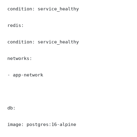
 condition: service_healthy

 redis:

 condition: service_healthy

 networks:

 - app-network

 db:

 image: postgres:16-alpine
