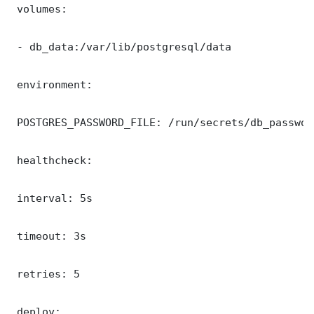
 volumes:

 - db_data:/var/lib/postgresql/data

 environment:

 POSTGRES_PASSWORD_FILE: /run/secrets/db_password
 healthcheck:

 interval: 5s

 timeout: 3s

 retries: 5

 deploy:
