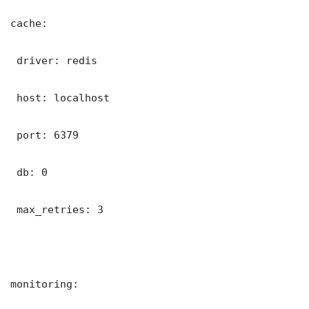
cache:

 driver: redis

 host: localhost

 port: 6379

 db: 0

 max_retries: 3

monitoring:
