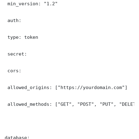
 min_version: "1.2"

 auth:

 type: token

 secret: 

 cors:

 allowed_origins: ["https://yourdomain.com"]

 allowed_methods: ["GET", "POST", "PUT", "DELETE"
database:
