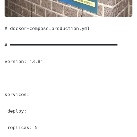
# docker-compose.production.yml

# ═══════════════════════════════════════

version: '3.8'

services:

 deploy:

 replicas: 5
