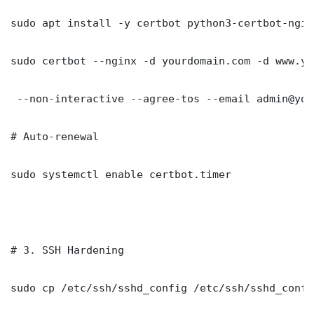
sudo apt install -y certbot python3-certbot-nginx
sudo certbot --nginx -d yourdomain.com -d www.yo
 --non-interactive --agree-tos --email admin@you
# Auto-renewal

sudo systemctl enable certbot.timer

# 3. SSH Hardening

sudo cp /etc/ssh/sshd_config /etc/ssh/sshd_config