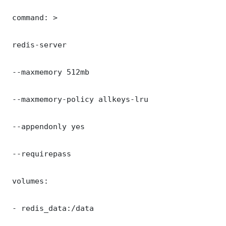
 command: >

 redis-server

 --maxmemory 512mb

 --maxmemory-policy allkeys-lru

 --appendonly yes

 --requirepass 

 volumes:

 - redis_data:/data
