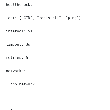
 healthcheck:

 test: ["CMD", "redis-cli", "ping"]

 interval: 5s

 timeout: 3s

 retries: 5

 networks:

 - app-network
