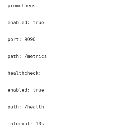
 prometheus:

 enabled: true

 port: 9090

 path: /metrics

 healthcheck:

 enabled: true

 path: /health

 interval: 10s