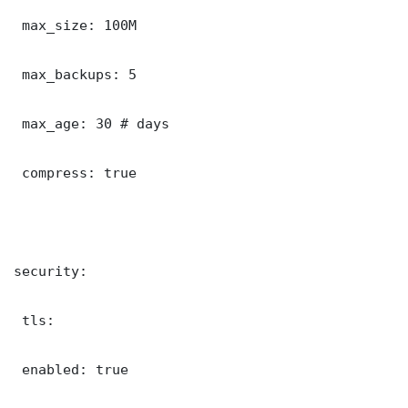
 max_size: 100M

 max_backups: 5

 max_age: 30 # days

 compress: true

security:

 tls:

 enabled: true
