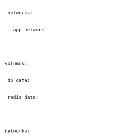
 networks:

 - app-network

volumes:

 db_data:

 redis_data:

networks:
