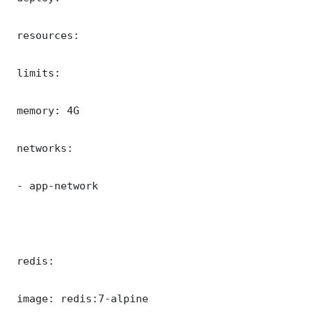
 resources:

 limits:

 memory: 4G

 networks:

 - app-network

 redis:

 image: redis:7-alpine
