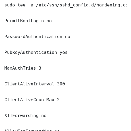
sudo tee -a /etc/ssh/sshd_config.d/hardening.con
PermitRootLogin no

PasswordAuthentication no

PubkeyAuthentication yes

MaxAuthTries 3

ClientAliveInterval 300

ClientAliveCountMax 2

X11Forwarding no
