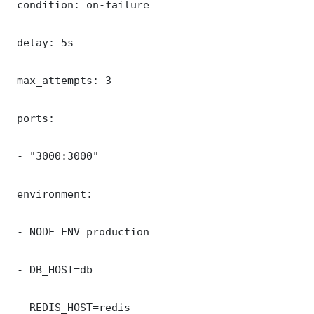
 condition: on-failure

 delay: 5s

 max_attempts: 3

 ports:

 - "3000:3000"

 environment:

 - NODE_ENV=production

 - DB_HOST=db

 - REDIS_HOST=redis
