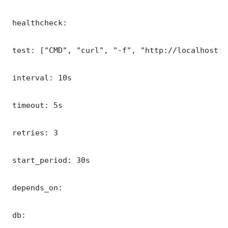
 healthcheck:

 test: ["CMD", "curl", "-f", "http://localhost:3
 interval: 10s

 timeout: 5s

 retries: 3

 start_period: 30s

 depends_on:

 db:
