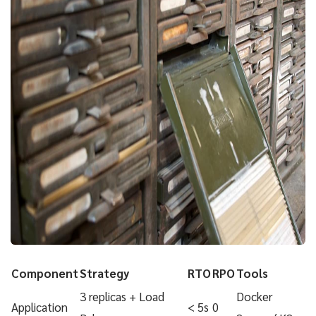
Component
Strategy
RTO
RPO
Tools
3 replicas + Load
Docker
Application
< 5s
0