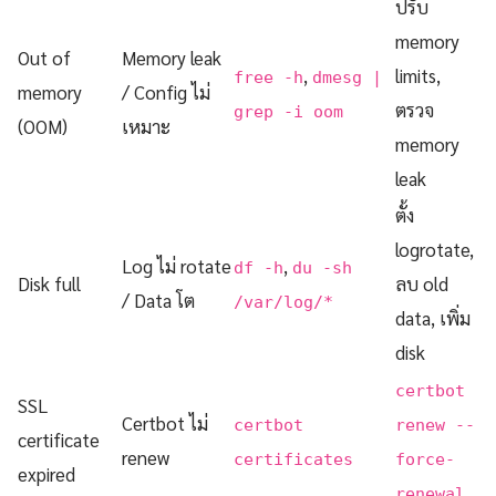
ปรับ
memory
Out of
Memory leak
,
limits,
free -h
dmesg |
memory
/ Config ไม่
ตรวจ
grep -i oom
(OOM)
เหมาะ
memory
leak
ตั้ง
logrotate,
Log ไม่ rotate
,
df -h
du -sh
Disk full
ลบ old
/ Data โต
/var/log/*
data, เพิ่ม
disk
certbot
SSL
Certbot ไม่
certbot
renew --
certificate
renew
certificates
force-
expired
renewal