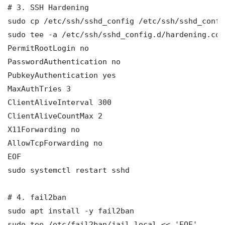
# 3. SSH Hardening

sudo cp /etc/ssh/sshd_config /etc/ssh/sshd_config
sudo tee -a /etc/ssh/sshd_config.d/hardening.con
PermitRootLogin no

PasswordAuthentication no

PubkeyAuthentication yes

MaxAuthTries 3

ClientAliveInterval 300

ClientAliveCountMax 2

X11Forwarding no

AllowTcpForwarding no

EOF

sudo systemctl restart sshd

# 4. fail2ban

sudo apt install -y fail2ban

sudo tee /etc/fail2ban/jail.local << 'EOF'
