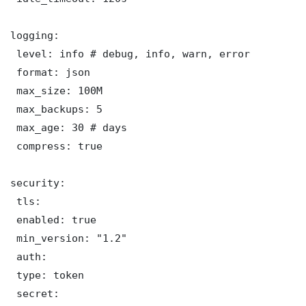
logging:

 level: info # debug, info, warn, error

 format: json

 max_size: 100M

 max_backups: 5

 max_age: 30 # days

 compress: true

security:

 tls:

 enabled: true

 min_version: "1.2"

 auth:

 type: token

 secret: 
