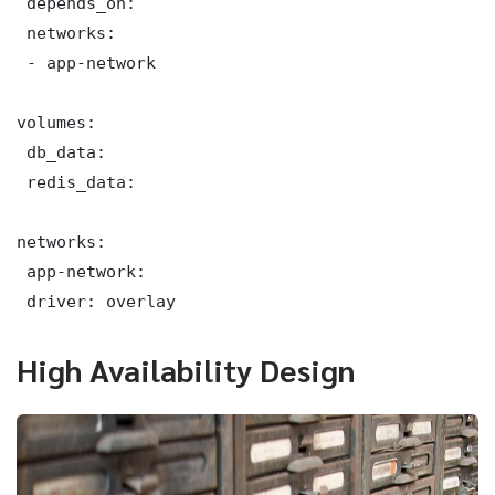
 depends_on:

 networks:

 - app-network

volumes:

 db_data:

 redis_data:

networks:

 app-network:

 driver: overlay
High Availability Design