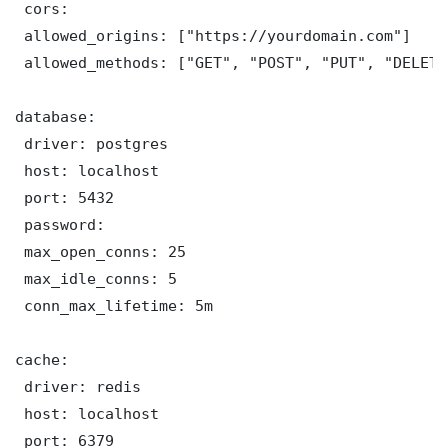
 cors:

 allowed_origins: ["https://yourdomain.com"]

 allowed_methods: ["GET", "POST", "PUT", "DELETE"
database:

 driver: postgres

 host: localhost

 port: 5432

 password: 

 max_open_conns: 25

 max_idle_conns: 5

 conn_max_lifetime: 5m

cache:

 driver: redis

 host: localhost

 port: 6379
