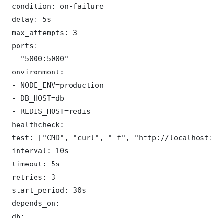
 condition: on-failure

 delay: 5s

 max_attempts: 3

 ports:

 - "5000:5000"

 environment:

 - NODE_ENV=production

 - DB_HOST=db

 - REDIS_HOST=redis

 healthcheck:

 test: ["CMD", "curl", "-f", "http://localhost:5
 interval: 10s

 timeout: 5s

 retries: 3

 start_period: 30s

 depends_on:

 db:
