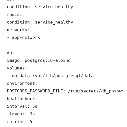
 condition: service_healthy

 redis:

 condition: service_healthy

 networks:

 - app-network

 db:

 image: postgres:16-alpine

 volumes:

 - db_data:/var/lib/postgresql/data

 environment:

 POSTGRES_PASSWORD_FILE: /run/secrets/db_password
 healthcheck:

 interval: 5s

 timeout: 3s

 retries: 5
