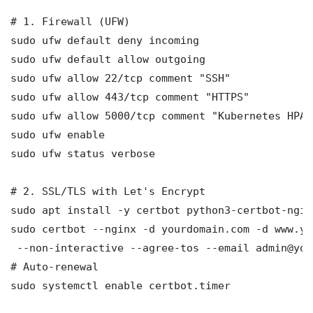
# 1. Firewall (UFW)

sudo ufw default deny incoming

sudo ufw default allow outgoing

sudo ufw allow 22/tcp comment "SSH"

sudo ufw allow 443/tcp comment "HTTPS"

sudo ufw allow 5000/tcp comment "Kubernetes HPA VP
sudo ufw enable

sudo ufw status verbose

# 2. SSL/TLS with Let's Encrypt

sudo apt install -y certbot python3-certbot-nginx
sudo certbot --nginx -d yourdomain.com -d www.yo
 --non-interactive --agree-tos --email admin@you
# Auto-renewal

sudo systemctl enable certbot.timer
