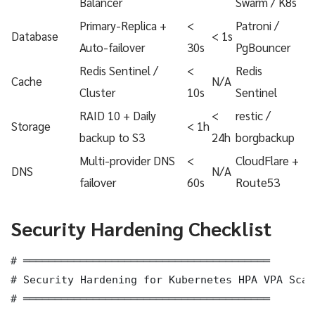
Balancer
Swarm / K8s
Primary-Replica +
<
Patroni /
Database
< 1s
Auto-failover
30s
PgBouncer
Redis Sentinel /
<
Redis
Cache
N/A
Cluster
10s
Sentinel
RAID 10 + Daily
<
restic /
Storage
< 1h
backup to S3
24h
borgbackup
Multi-provider DNS
<
CloudFlare +
DNS
N/A
failover
60s
Route53
Security Hardening Checklist
# ═══════════════════════════════════════

# Security Hardening for Kubernetes HPA VPA Scalin
# ═══════════════════════════════════════
