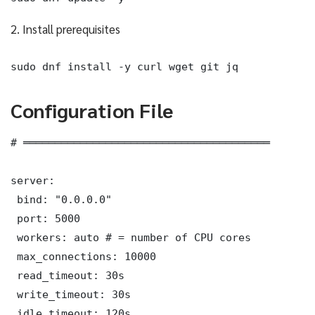
2. Install prerequisites
sudo dnf install -y curl wget git jq
Configuration File
# ═══════════════════════════════════════

server:

 bind: "0.0.0.0"

 port: 5000

 workers: auto # = number of CPU cores

 max_connections: 10000

 read_timeout: 30s

 write_timeout: 30s

 idle_timeout: 120s
