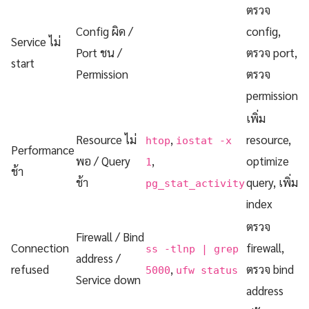
ตรวจ
Config ผิด /
config,
Service ไม่
Port ชน /
ตรวจ port,
start
Permission
ตรวจ
permission
เพิ่ม
Resource ไม่
,
resource,
htop
iostat -x
Performance
พอ / Query
,
optimize
1
ช้า
ช้า
query, เพิ่ม
pg_stat_activity
index
ตรวจ
Firewall / Bind
Connection
firewall,
ss -tlnp | grep
address /
refused
,
ตรวจ bind
5000
ufw status
Service down
address