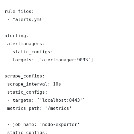
rule_files:

 - "alerts.yml"

alerting:

 alertmanagers:

 - static_configs:

 - targets: ['alertmanager:9093']

scrape_configs:

 scrape_interval: 10s

 static_configs:

 - targets: ['localhost:8443']

 metrics_path: '/metrics'

 - job_name: 'node-exporter'

 static_configs:
