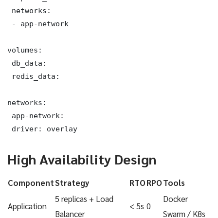
 networks:

 - app-network

volumes:

 db_data:

 redis_data:

networks:

 app-network:

 driver: overlay
High Availability Design
Component
Strategy
RTO
RPO
Tools
5 replicas + Load
Docker
Application
< 5s
0
Balancer
Swarm / K8s