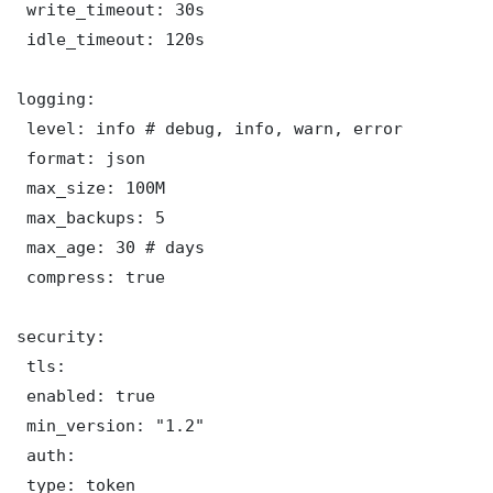
 write_timeout: 30s

 idle_timeout: 120s

logging:

 level: info # debug, info, warn, error

 format: json

 max_size: 100M

 max_backups: 5

 max_age: 30 # days

 compress: true

security:

 tls:

 enabled: true

 min_version: "1.2"

 auth:

 type: token
