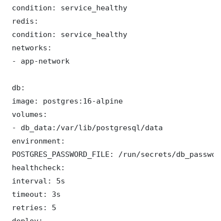
 condition: service_healthy

 redis:

 condition: service_healthy

 networks:

 - app-network

 db:

 image: postgres:16-alpine

 volumes:

 - db_data:/var/lib/postgresql/data

 environment:

 POSTGRES_PASSWORD_FILE: /run/secrets/db_password
 healthcheck:

 interval: 5s

 timeout: 3s

 retries: 5

 deploy:
