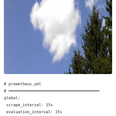
# prometheus.yml

# ═══════════════════════════════════════

global:

 scrape_interval: 15s

 evaluation_interval: 15s
