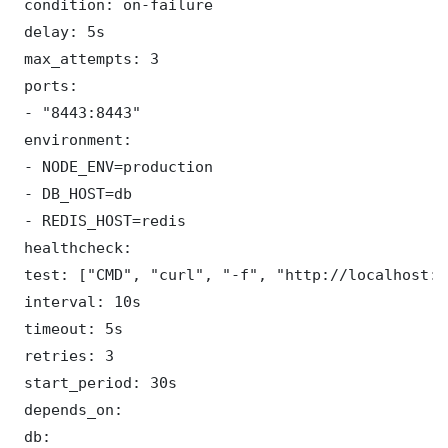
 condition: on-failure

 delay: 5s

 max_attempts: 3

 ports:

 - "8443:8443"

 environment:

 - NODE_ENV=production

 - DB_HOST=db

 - REDIS_HOST=redis

 healthcheck:

 test: ["CMD", "curl", "-f", "http://localhost:8
 interval: 10s

 timeout: 5s

 retries: 3

 start_period: 30s

 depends_on:

 db:
