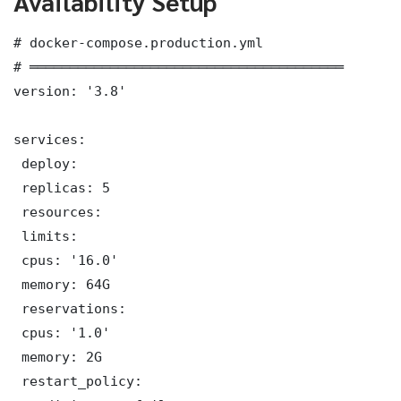
Availability Setup
# docker-compose.production.yml

# ═══════════════════════════════════════

version: '3.8'

services:

 deploy:

 replicas: 5

 resources:

 limits:

 cpus: '16.0'

 memory: 64G

 reservations:

 cpus: '1.0'

 memory: 2G

 restart_policy:
