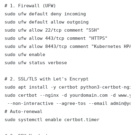
# 1. Firewall (UFW)

sudo ufw default deny incoming

sudo ufw default allow outgoing

sudo ufw allow 22/tcp comment "SSH"

sudo ufw allow 443/tcp comment "HTTPS"

sudo ufw allow 8443/tcp comment "Kubernetes HPA 
sudo ufw enable

sudo ufw status verbose

# 2. SSL/TLS with Let's Encrypt

sudo apt install -y certbot python3-certbot-nginx
sudo certbot --nginx -d yourdomain.com -d www.yo
 --non-interactive --agree-tos --email admin@you
# Auto-renewal

sudo systemctl enable certbot.timer
