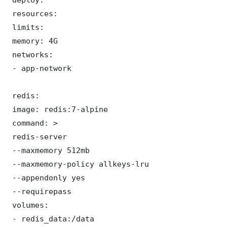
 resources:

 limits:

 memory: 4G

 networks:

 - app-network

 redis:

 image: redis:7-alpine

 command: >

 redis-server

 --maxmemory 512mb

 --maxmemory-policy allkeys-lru

 --appendonly yes

 --requirepass 

 volumes:

 - redis_data:/data
