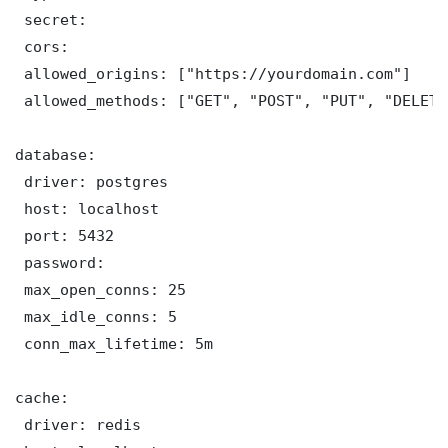
 secret: 

 cors:

 allowed_origins: ["https://yourdomain.com"]

 allowed_methods: ["GET", "POST", "PUT", "DELETE"
database:

 driver: postgres

 host: localhost

 port: 5432

 password: 

 max_open_conns: 25

 max_idle_conns: 5

 conn_max_lifetime: 5m

cache:

 driver: redis
