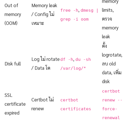
memory
Out of
Memory leak
,
limits,
free -h
dmesg |
memory
/ Config ไม่
ตรวจ
grep -i oom
(OOM)
เหมาะ
memory
leak
ตั้ง
logrotate,
Log ไม่ rotate
,
df -h
du -sh
Disk full
ลบ old
/ Data โต
/var/log/*
data, เพิ่ม
disk
certbot
SSL
Certbot ไม่
certbot
renew --
certificate
renew
certificates
force-
expired
renewal