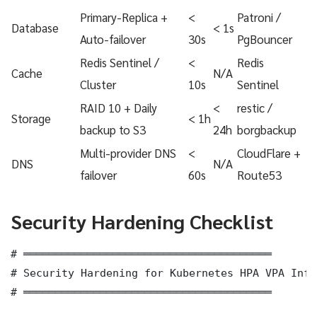
Primary-Replica +
<
Patroni /
Database
< 1s
Auto-failover
30s
PgBouncer
Redis Sentinel /
<
Redis
Cache
N/A
Cluster
10s
Sentinel
RAID 10 + Daily
<
restic /
Storage
< 1h
backup to S3
24h
borgbackup
Multi-provider DNS
<
CloudFlare +
DNS
N/A
failover
60s
Route53
Security Hardening Checklist
# ═══════════════════════════════════════

# Security Hardening for Kubernetes HPA VPA Infr
# ═══════════════════════════════════════
