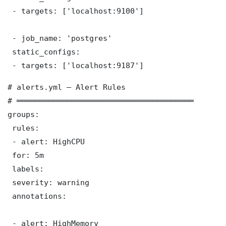
 - targets: ['localhost:9100']

 - job_name: 'postgres'

 static_configs:

 - targets: ['localhost:9187']
# alerts.yml — Alert Rules

# ═══════════════════════════════════════

groups:

 rules:

 - alert: HighCPU

 for: 5m

 labels:

 severity: warning

 annotations:

 - alert: HighMemory
