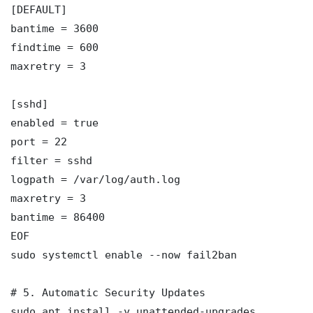
[DEFAULT]

bantime = 3600

findtime = 600

maxretry = 3

[sshd]

enabled = true

port = 22

filter = sshd

logpath = /var/log/auth.log

maxretry = 3

bantime = 86400

EOF

sudo systemctl enable --now fail2ban

# 5. Automatic Security Updates

sudo apt install -y unattended-upgrades
