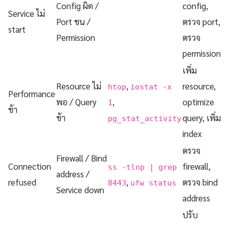
Config ผิด /
config,
Service ไม่
Port ชน /
ตรวจ port,
start
Permission
ตรวจ
permission
เพิ่ม
Resource ไม่
,
resource,
htop
iostat -x
Performance
พอ / Query
,
optimize
1
ช้า
ช้า
query, เพิ่ม
pg_stat_activity
index
ตรวจ
Firewall / Bind
Connection
firewall,
ss -tlnp | grep
address /
refused
,
ตรวจ bind
8443
ufw status
Service down
address
ปรับ