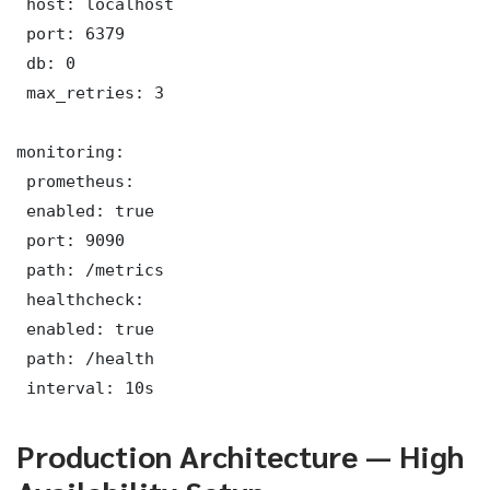
 host: localhost

 port: 6379

 db: 0

 max_retries: 3

monitoring:

 prometheus:

 enabled: true

 port: 9090

 path: /metrics

 healthcheck:

 enabled: true

 path: /health

 interval: 10s
Production Architecture — High