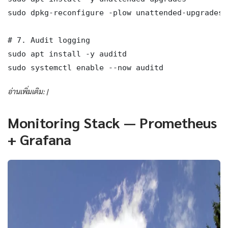
sudo dpkg-reconfigure -plow unattended-upgrades

# 7. Audit logging

sudo apt install -y auditd

sudo systemctl enable --now auditd
อ่านเพิ่มเติม: |
Monitoring Stack — Prometheus
+ Grafana