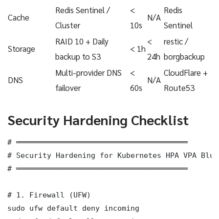
Redis Sentinel /
<
Redis
Cache
N/A
Cluster
10s
Sentinel
RAID 10 + Daily
<
restic /
Storage
< 1h
backup to S3
24h
borgbackup
Multi-provider DNS
<
CloudFlare +
DNS
N/A
failover
60s
Route53
Security Hardening Checklist
# ═══════════════════════════════════════

# Security Hardening for Kubernetes HPA VPA Blue
# ═══════════════════════════════════════

# 1. Firewall (UFW)

sudo ufw default deny incoming
