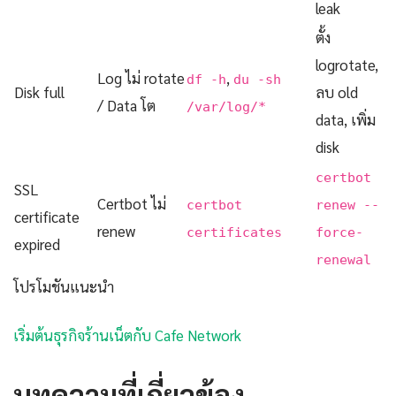
leak
ตั้ง
logrotate,
Log ไม่ rotate
,
df -h
du -sh
Disk full
ลบ old
/ Data โต
/var/log/*
data, เพิ่ม
disk
certbot
SSL
Certbot ไม่
certbot
renew --
certificate
renew
certificates
force-
expired
renewal
โปรโมชันแนะนำ
เริ่มต้นธุรกิจร้านเน็ตกับ Cafe Network
บทความที่เกี่ยวข้อง