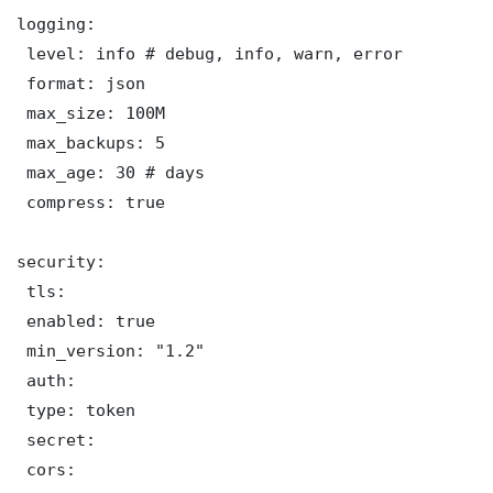
logging:

 level: info # debug, info, warn, error

 format: json

 max_size: 100M

 max_backups: 5

 max_age: 30 # days

 compress: true

security:

 tls:

 enabled: true

 min_version: "1.2"

 auth:

 type: token

 secret: 

 cors:
