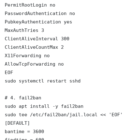
PermitRootLogin no

PasswordAuthentication no

PubkeyAuthentication yes

MaxAuthTries 3

ClientAliveInterval 300

ClientAliveCountMax 2

X11Forwarding no

AllowTcpForwarding no

EOF

sudo systemctl restart sshd

# 4. fail2ban

sudo apt install -y fail2ban

sudo tee /etc/fail2ban/jail.local << 'EOF'

[DEFAULT]

bantime = 3600

findtime = 600
