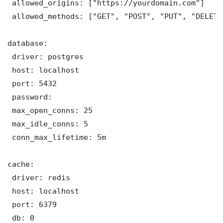
 allowed_origins: ["https://yourdomain.com"]

 allowed_methods: ["GET", "POST", "PUT", "DELETE"
database:

 driver: postgres

 host: localhost

 port: 5432

 password: 

 max_open_conns: 25

 max_idle_conns: 5

 conn_max_lifetime: 5m

cache:

 driver: redis

 host: localhost

 port: 6379

 db: 0
