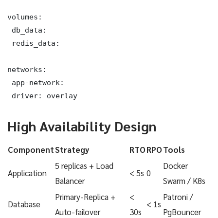
volumes:

 db_data:

 redis_data:

networks:

 app-network:

 driver: overlay
High Availability Design
Component
Strategy
RTO
RPO
Tools
5 replicas + Load
Docker
Application
< 5s
0
Balancer
Swarm / K8s
Primary-Replica +
<
Patroni /
Database
< 1s
Auto-failover
30s
PgBouncer