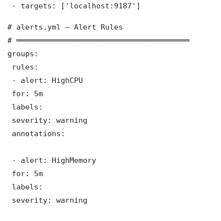
 - targets: ['localhost:9187']
# alerts.yml — Alert Rules

# ═══════════════════════════════════════

groups:

 rules:

 - alert: HighCPU

 for: 5m

 labels:

 severity: warning

 annotations:

 - alert: HighMemory

 for: 5m

 labels:

 severity: warning
