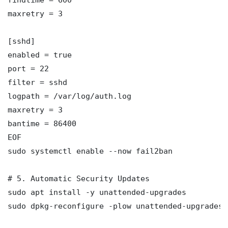
maxretry = 3

[sshd]

enabled = true

port = 22

filter = sshd

logpath = /var/log/auth.log

maxretry = 3

bantime = 86400

EOF

sudo systemctl enable --now fail2ban

# 5. Automatic Security Updates

sudo apt install -y unattended-upgrades

sudo dpkg-reconfigure -plow unattended-upgrades
