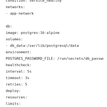
 condition: service_healthy

 networks:

 - app-network

 db:

 image: postgres:16-alpine

 volumes:

 - db_data:/var/lib/postgresql/data

 environment:

 POSTGRES_PASSWORD_FILE: /run/secrets/db_password
 healthcheck:

 interval: 5s

 timeout: 3s

 retries: 5

 deploy:

 resources:

 limits:
