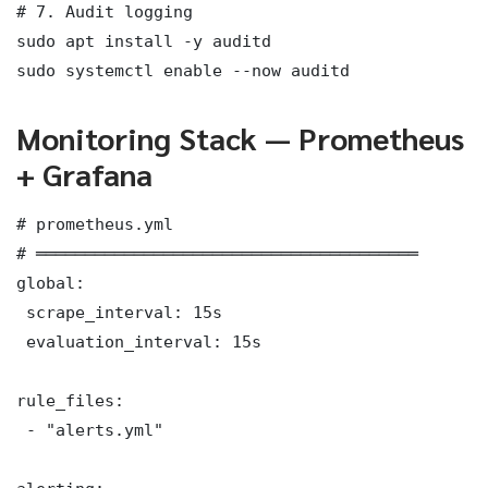
# 7. Audit logging

sudo apt install -y auditd

sudo systemctl enable --now auditd
Monitoring Stack — Prometheus
+ Grafana
# prometheus.yml

# ═══════════════════════════════════════

global:

 scrape_interval: 15s

 evaluation_interval: 15s

rule_files:

 - "alerts.yml"
