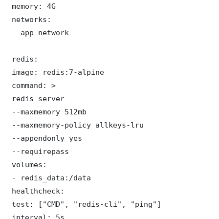
 memory: 4G

 networks:

 - app-network

 redis:

 image: redis:7-alpine

 command: >

 redis-server

 --maxmemory 512mb

 --maxmemory-policy allkeys-lru

 --appendonly yes

 --requirepass 

 volumes:

 - redis_data:/data

 healthcheck:

 test: ["CMD", "redis-cli", "ping"]

 interval: 5s
