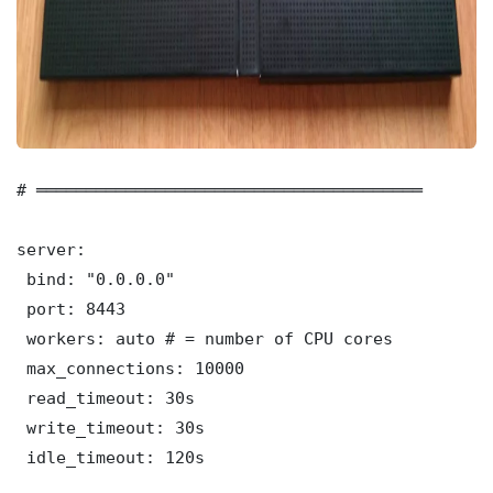
# ═══════════════════════════════════════

server:

 bind: "0.0.0.0"

 port: 8443

 workers: auto # = number of CPU cores

 max_connections: 10000

 read_timeout: 30s

 write_timeout: 30s

 idle_timeout: 120s
