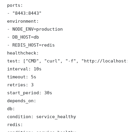
 ports:

 - "8443:8443"

 environment:

 - NODE_ENV=production

 - DB_HOST=db

 - REDIS_HOST=redis

 healthcheck:

 test: ["CMD", "curl", "-f", "http://localhost:8
 interval: 10s

 timeout: 5s

 retries: 3

 start_period: 30s

 depends_on:

 db:

 condition: service_healthy

 redis:
