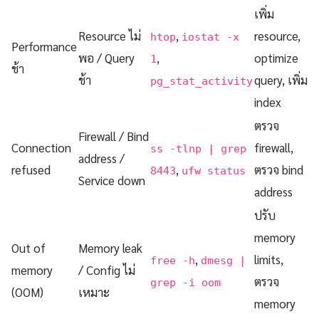
เพิ่ม
Resource ไม่
,
resource,
htop
iostat -x
Performance
พอ / Query
,
optimize
1
ช้า
ช้า
query, เพิ่ม
pg_stat_activity
index
ตรวจ
Firewall / Bind
Connection
firewall,
ss -tlnp | grep
address /
refused
,
ตรวจ bind
8443
ufw status
Service down
address
ปรับ
memory
Out of
Memory leak
,
limits,
free -h
dmesg |
memory
/ Config ไม่
ตรวจ
grep -i oom
(OOM)
เหมาะ
memory