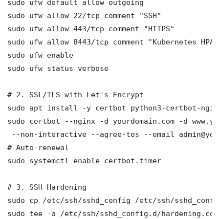
sudo ufw default allow outgoing

sudo ufw allow 22/tcp comment "SSH"

sudo ufw allow 443/tcp comment "HTTPS"

sudo ufw allow 8443/tcp comment "Kubernetes HPA 
sudo ufw enable

sudo ufw status verbose

# 2. SSL/TLS with Let's Encrypt

sudo apt install -y certbot python3-certbot-nginx
sudo certbot --nginx -d yourdomain.com -d www.yo
 --non-interactive --agree-tos --email admin@you
# Auto-renewal

sudo systemctl enable certbot.timer

# 3. SSH Hardening

sudo cp /etc/ssh/sshd_config /etc/ssh/sshd_config
sudo tee -a /etc/ssh/sshd_config.d/hardening.con