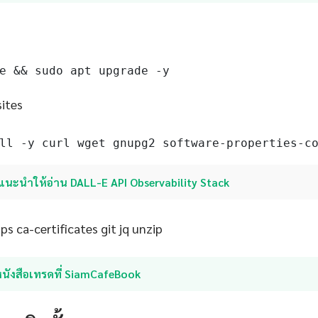
e && sudo apt upgrade -y
sites
ll -y curl wget gnupg2 software-properties-c
แนะนำให้อ่าน DALL-E API Observability Stack
s ca-certificates git jq unzip
หนังสือเทรดที่ SiamCafeBook