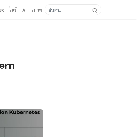
ex
ไอที
AI
เทรด
ern