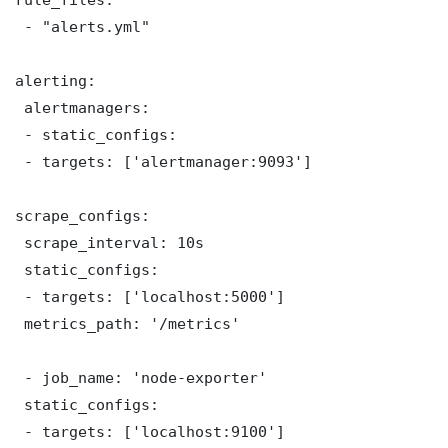
 - "alerts.yml"

alerting:

 alertmanagers:

 - static_configs:

 - targets: ['alertmanager:9093']

scrape_configs:

 scrape_interval: 10s

 static_configs:

 - targets: ['localhost:5000']

 metrics_path: '/metrics'

 - job_name: 'node-exporter'

 static_configs:

 - targets: ['localhost:9100']
