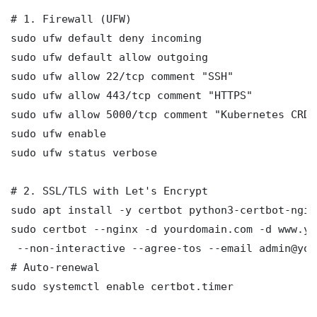
# 1. Firewall (UFW)

sudo ufw default deny incoming

sudo ufw default allow outgoing

sudo ufw allow 22/tcp comment "SSH"

sudo ufw allow 443/tcp comment "HTTPS"

sudo ufw allow 5000/tcp comment "Kubernetes CRD 
sudo ufw enable

sudo ufw status verbose

# 2. SSL/TLS with Let's Encrypt

sudo apt install -y certbot python3-certbot-nginx
sudo certbot --nginx -d yourdomain.com -d www.yo
 --non-interactive --agree-tos --email admin@you
# Auto-renewal

sudo systemctl enable certbot.timer
