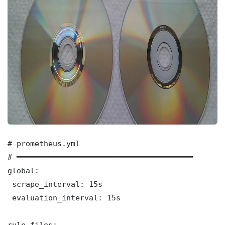
# prometheus.yml

# ═══════════════════════════════════════

global:

 scrape_interval: 15s

 evaluation_interval: 15s

rule_files:
