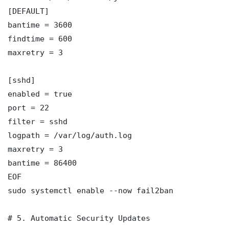
[DEFAULT]

bantime = 3600

findtime = 600

maxretry = 3

[sshd]

enabled = true

port = 22

filter = sshd

logpath = /var/log/auth.log

maxretry = 3

bantime = 86400

EOF

sudo systemctl enable --now fail2ban

# 5. Automatic Security Updates
