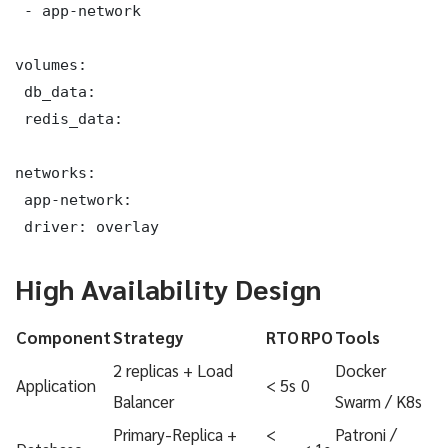
 - app-network

volumes:

 db_data:

 redis_data:

networks:

 app-network:

 driver: overlay
High Availability Design
Component
Strategy
RTO
RPO
Tools
2 replicas + Load
Docker
Application
< 5s
0
Balancer
Swarm / K8s
Primary-Replica +
<
Patroni /