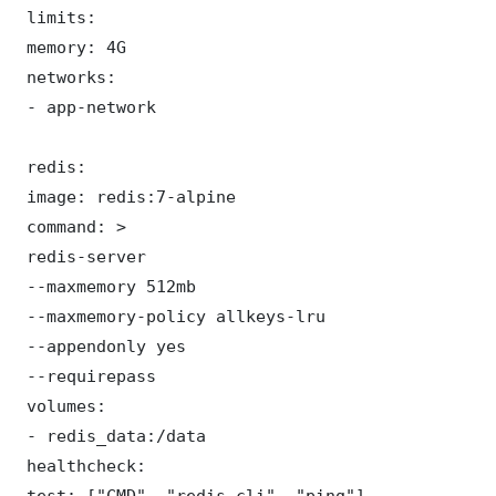
 limits:

 memory: 4G

 networks:

 - app-network

 redis:

 image: redis:7-alpine

 command: >

 redis-server

 --maxmemory 512mb

 --maxmemory-policy allkeys-lru

 --appendonly yes

 --requirepass 

 volumes:

 - redis_data:/data

 healthcheck:

 test: ["CMD", "redis-cli", "ping"]
