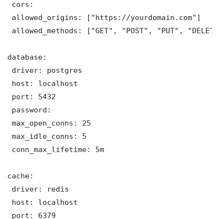
 cors:

 allowed_origins: ["https://yourdomain.com"]

 allowed_methods: ["GET", "POST", "PUT", "DELETE"
database:

 driver: postgres

 host: localhost

 port: 5432

 password: 

 max_open_conns: 25

 max_idle_conns: 5

 conn_max_lifetime: 5m

cache:

 driver: redis

 host: localhost

 port: 6379
