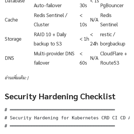
Database
< 1s
Auto-failover
30s
PgBouncer
Redis Sentinel /
<
Redis
Cache
N/A
Cluster
10s
Sentinel
RAID 10 + Daily
<
restic /
Storage
< 1h
backup to S3
24h
borgbackup
Multi-provider DNS
<
CloudFlare +
DNS
N/A
failover
60s
Route53
อ่านเพิ่มเติม: |
Security Hardening Checklist
# ═══════════════════════════════════════

# Security Hardening for Kubernetes CRD CI CD Au
# ═══════════════════════════════════════
