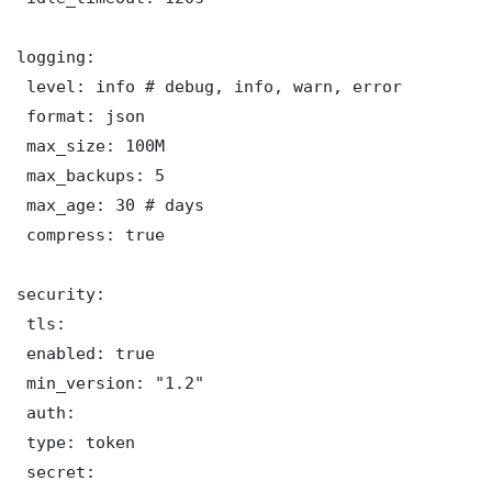
logging:

 level: info # debug, info, warn, error

 format: json

 max_size: 100M

 max_backups: 5

 max_age: 30 # days

 compress: true

security:

 tls:

 enabled: true

 min_version: "1.2"

 auth:

 type: token

 secret: 
