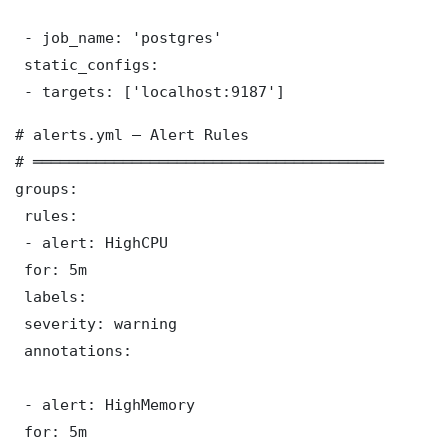
 - job_name: 'postgres'

 static_configs:

 - targets: ['localhost:9187']
# alerts.yml — Alert Rules

# ═══════════════════════════════════════

groups:

 rules:

 - alert: HighCPU

 for: 5m

 labels:

 severity: warning

 annotations:

 - alert: HighMemory

 for: 5m
