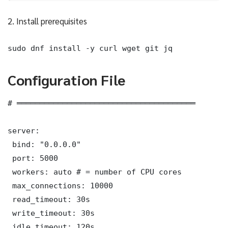
2. Install prerequisites
sudo dnf install -y curl wget git jq
Configuration File
# ═══════════════════════════════════════

server:

 bind: "0.0.0.0"

 port: 5000

 workers: auto # = number of CPU cores

 max_connections: 10000

 read_timeout: 30s

 write_timeout: 30s

 idle_timeout: 120s
