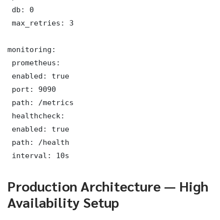
 db: 0

 max_retries: 3

monitoring:

 prometheus:

 enabled: true

 port: 9090

 path: /metrics

 healthcheck:

 enabled: true

 path: /health

 interval: 10s
Production Architecture — High
Availability Setup