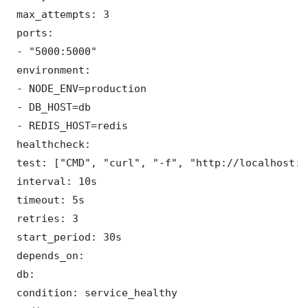
 max_attempts: 3

 ports:

 - "5000:5000"

 environment:

 - NODE_ENV=production

 - DB_HOST=db

 - REDIS_HOST=redis

 healthcheck:

 test: ["CMD", "curl", "-f", "http://localhost:5
 interval: 10s

 timeout: 5s

 retries: 3

 start_period: 30s

 depends_on:

 db:

 condition: service_healthy
