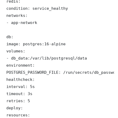
 redis:

 condition: service_healthy

 networks:

 - app-network

 db:

 image: postgres:16-alpine

 volumes:

 - db_data:/var/lib/postgresql/data

 environment:

 POSTGRES_PASSWORD_FILE: /run/secrets/db_password
 healthcheck:

 interval: 5s

 timeout: 3s

 retries: 5

 deploy:

 resources:
