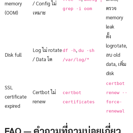
memory
/ Config ไม่
ตรวจ
grep -i oom
(OOM)
เหมาะ
memory
leak
ตั้ง
logrotate,
Log ไม่ rotate
,
df -h
du -sh
Disk full
ลบ old
/ Data โต
/var/log/*
data, เพิ่ม
disk
certbot
SSL
Certbot ไม่
certbot
renew --
certificate
renew
certificates
force-
expired
renewal
FAQ — คำถามที่ถามบ่อยเกี่ยว