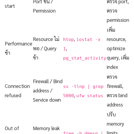
Port ชน /
ตรวจ port,
start
Permission
ตรวจ
permission
เพิ่ม
Resource ไม่
,
resource,
htop
iostat -x
Performance
พอ / Query
,
optimize
1
ช้า
ช้า
query, เพิ่ม
pg_stat_activity
index
ตรวจ
Firewall / Bind
Connection
firewall,
ss -tlnp | grep
address /
refused
,
ตรวจ bind
5000
ufw status
Service down
address
ปรับ
memory
Out of
Memory leak
,
limits,
free -h
dmesg |