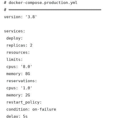
# docker-compose.production.yml

# ═══════════════════════════════════════

version: '3.8'

services:

 deploy:

 replicas: 2

 resources:

 limits:

 cpus: '8.0'

 memory: 8G

 reservations:

 cpus: '1.0'

 memory: 2G

 restart_policy:

 condition: on-failure

 delay: 5s
