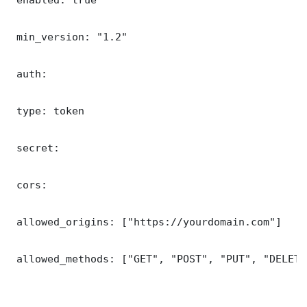
 min_version: "1.2"

 auth:

 type: token

 secret: 

 cors:

 allowed_origins: ["https://yourdomain.com"]

 allowed_methods: ["GET", "POST", "PUT", "DELETE"