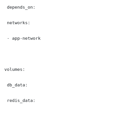
 depends_on:

 networks:

 - app-network

volumes:

 db_data:

 redis_data:
