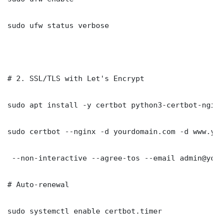
sudo ufw status verbose

# 2. SSL/TLS with Let's Encrypt

sudo apt install -y certbot python3-certbot-nginx
sudo certbot --nginx -d yourdomain.com -d www.yo
 --non-interactive --agree-tos --email admin@you
# Auto-renewal

sudo systemctl enable certbot.timer
