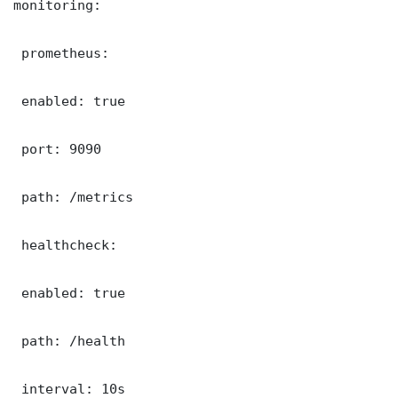
monitoring:

 prometheus:

 enabled: true

 port: 9090

 path: /metrics

 healthcheck:

 enabled: true

 path: /health

 interval: 10s