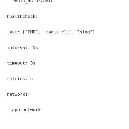
 - redis_data:/data

 healthcheck:

 test: ["CMD", "redis-cli", "ping"]

 interval: 5s

 timeout: 3s

 retries: 5

 networks:

 - app-network
