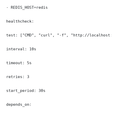
 - REDIS_HOST=redis

 healthcheck:

 test: ["CMD", "curl", "-f", "http://localhost:8
 interval: 10s

 timeout: 5s

 retries: 3

 start_period: 30s

 depends_on:
