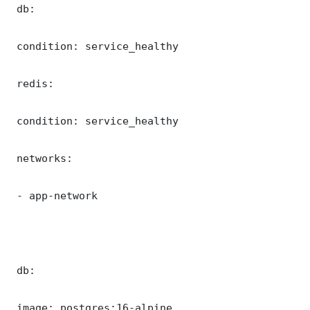
 db:

 condition: service_healthy

 redis:

 condition: service_healthy

 networks:

 - app-network

 db:

 image: postgres:16-alpine
