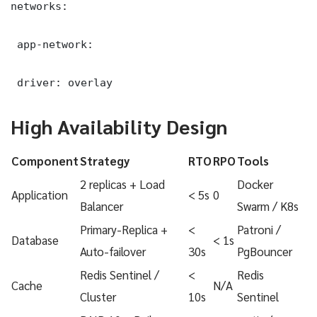
networks:

 app-network:

 driver: overlay
High Availability Design
Component
Strategy
RTO
RPO
Tools
2 replicas + Load
Docker
Application
< 5s
0
Balancer
Swarm / K8s
Primary-Replica +
<
Patroni /
Database
< 1s
Auto-failover
30s
PgBouncer
Redis Sentinel /
<
Redis
Cache
N/A
Cluster
10s
Sentinel