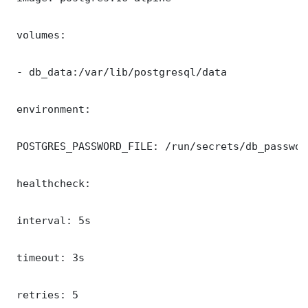
 volumes:

 - db_data:/var/lib/postgresql/data

 environment:

 POSTGRES_PASSWORD_FILE: /run/secrets/db_password
 healthcheck:

 interval: 5s

 timeout: 3s

 retries: 5
