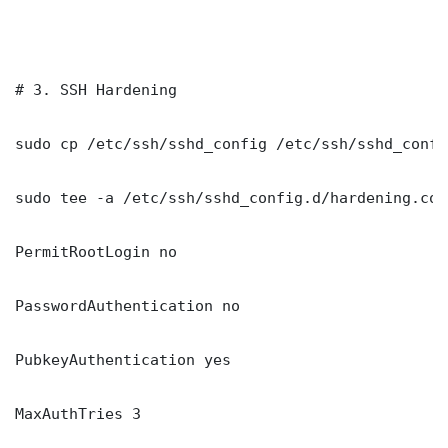
# 3. SSH Hardening

sudo cp /etc/ssh/sshd_config /etc/ssh/sshd_config
sudo tee -a /etc/ssh/sshd_config.d/hardening.con
PermitRootLogin no

PasswordAuthentication no

PubkeyAuthentication yes

MaxAuthTries 3
