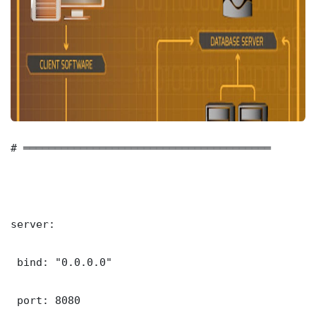
# ═══════════════════════════════════════

server:

 bind: "0.0.0.0"

 port: 8080
