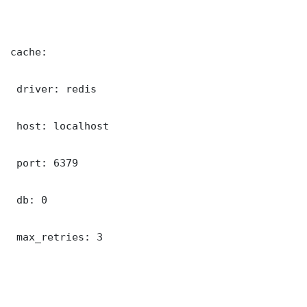
cache:

 driver: redis

 host: localhost

 port: 6379

 db: 0

 max_retries: 3
