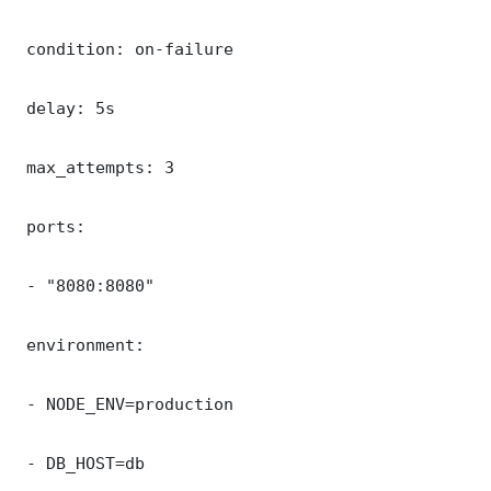
 condition: on-failure

 delay: 5s

 max_attempts: 3

 ports:

 - "8080:8080"

 environment:

 - NODE_ENV=production

 - DB_HOST=db
