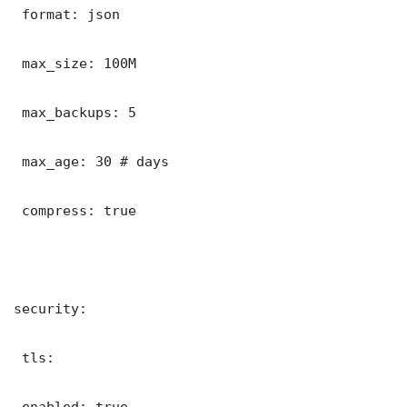
 format: json

 max_size: 100M

 max_backups: 5

 max_age: 30 # days

 compress: true

security:

 tls:

 enabled: true
