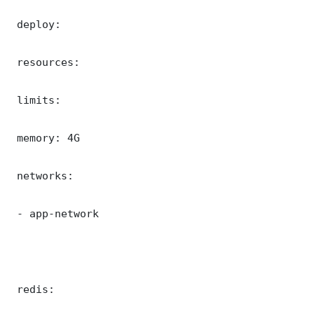
 deploy:

 resources:

 limits:

 memory: 4G

 networks:

 - app-network

 redis:
