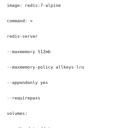
 image: redis:7-alpine

 command: >

 redis-server

 --maxmemory 512mb

 --maxmemory-policy allkeys-lru

 --appendonly yes

 --requirepass 

 volumes:
