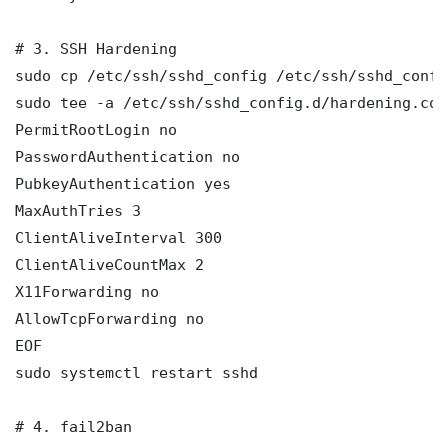
# 3. SSH Hardening

sudo cp /etc/ssh/sshd_config /etc/ssh/sshd_config
sudo tee -a /etc/ssh/sshd_config.d/hardening.con
PermitRootLogin no

PasswordAuthentication no

PubkeyAuthentication yes

MaxAuthTries 3

ClientAliveInterval 300

ClientAliveCountMax 2

X11Forwarding no

AllowTcpForwarding no

EOF

sudo systemctl restart sshd

# 4. fail2ban
