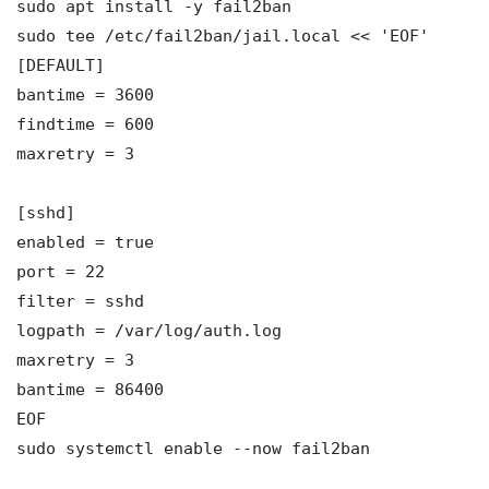
sudo apt install -y fail2ban

sudo tee /etc/fail2ban/jail.local << 'EOF'

[DEFAULT]

bantime = 3600

findtime = 600

maxretry = 3

[sshd]

enabled = true

port = 22

filter = sshd

logpath = /var/log/auth.log

maxretry = 3

bantime = 86400

EOF

sudo systemctl enable --now fail2ban
