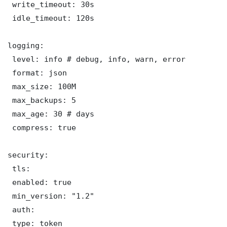
 write_timeout: 30s

 idle_timeout: 120s

logging:

 level: info # debug, info, warn, error

 format: json

 max_size: 100M

 max_backups: 5

 max_age: 30 # days

 compress: true

security:

 tls:

 enabled: true

 min_version: "1.2"

 auth:

 type: token
