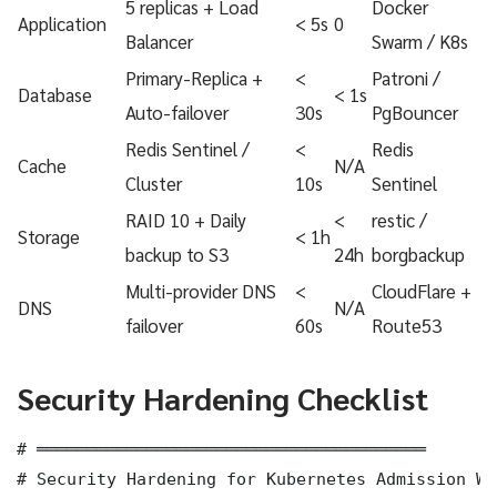
5 replicas + Load
Docker
Application
< 5s
0
Balancer
Swarm / K8s
Primary-Replica +
<
Patroni /
Database
< 1s
Auto-failover
30s
PgBouncer
Redis Sentinel /
<
Redis
Cache
N/A
Cluster
10s
Sentinel
RAID 10 + Daily
<
restic /
Storage
< 1h
backup to S3
24h
borgbackup
Multi-provider DNS
<
CloudFlare +
DNS
N/A
failover
60s
Route53
Security Hardening Checklist
# ═══════════════════════════════════════

# Security Hardening for Kubernetes Admission We