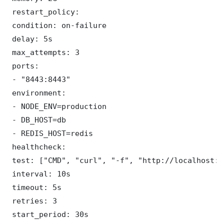
 restart_policy:

 condition: on-failure

 delay: 5s

 max_attempts: 3

 ports:

 - "8443:8443"

 environment:

 - NODE_ENV=production

 - DB_HOST=db

 - REDIS_HOST=redis

 healthcheck:

 test: ["CMD", "curl", "-f", "http://localhost:8
 interval: 10s

 timeout: 5s

 retries: 3

 start_period: 30s
