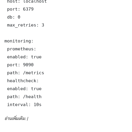
 host: localhost

 port: 6379

 db: 0

 max_retries: 3

monitoring:

 prometheus:

 enabled: true

 port: 9090

 path: /metrics

 healthcheck:

 enabled: true

 path: /health

 interval: 10s
อ่านเพิ่มเติม: |