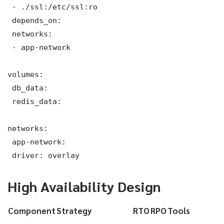
 - ./ssl:/etc/ssl:ro

 depends_on:

 networks:

 - app-network

volumes:

 db_data:

 redis_data:

networks:

 app-network:

 driver: overlay
High Availability Design
Component
Strategy
RTO
RPO
Tools