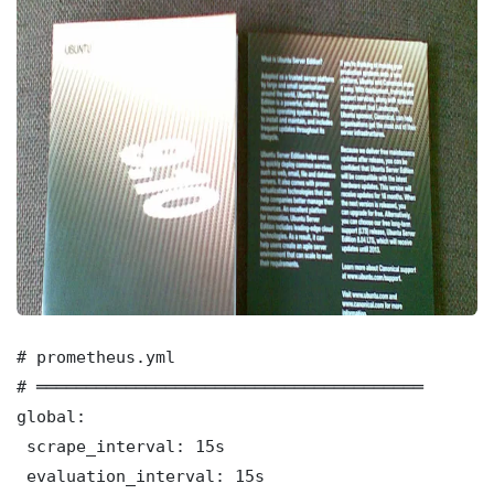
# prometheus.yml

# ═══════════════════════════════════════

global:

 scrape_interval: 15s

 evaluation_interval: 15s
