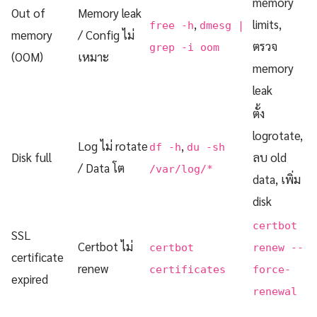
memory
Out of
Memory leak
,
limits,
free -h
dmesg |
memory
/ Config ไม่
ตรวจ
grep -i oom
(OOM)
เหมาะ
memory
leak
ตั้ง
logrotate,
Log ไม่ rotate
,
df -h
du -sh
Disk full
ลบ old
/ Data โต
/var/log/*
data, เพิ่ม
disk
certbot
SSL
Certbot ไม่
certbot
renew --
certificate
renew
certificates
force-
expired
renewal