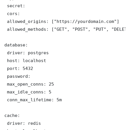
 secret: 

 cors:

 allowed_origins: ["https://yourdomain.com"]

 allowed_methods: ["GET", "POST", "PUT", "DELETE"
database:

 driver: postgres

 host: localhost

 port: 5432

 password: 

 max_open_conns: 25

 max_idle_conns: 5

 conn_max_lifetime: 5m

cache:

 driver: redis
