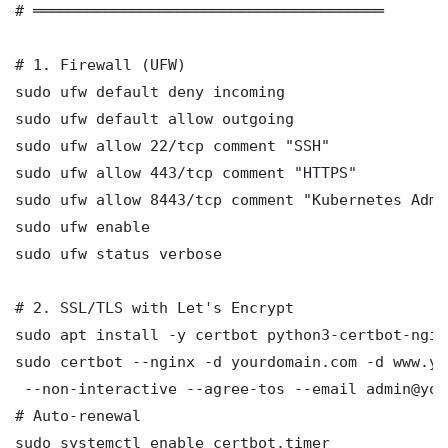
# ═══════════════════════════════════════

# 1. Firewall (UFW)

sudo ufw default deny incoming

sudo ufw default allow outgoing

sudo ufw allow 22/tcp comment "SSH"

sudo ufw allow 443/tcp comment "HTTPS"

sudo ufw allow 8443/tcp comment "Kubernetes Admi
sudo ufw enable

sudo ufw status verbose

# 2. SSL/TLS with Let's Encrypt

sudo apt install -y certbot python3-certbot-nginx
sudo certbot --nginx -d yourdomain.com -d www.yo
 --non-interactive --agree-tos --email admin@you
# Auto-renewal

sudo systemctl enable certbot.timer
