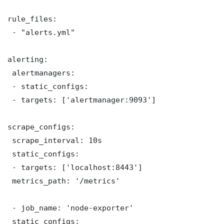
rule_files:

 - "alerts.yml"

alerting:

 alertmanagers:

 - static_configs:

 - targets: ['alertmanager:9093']

scrape_configs:

 scrape_interval: 10s

 static_configs:

 - targets: ['localhost:8443']

 metrics_path: '/metrics'

 - job_name: 'node-exporter'

 static_configs:
