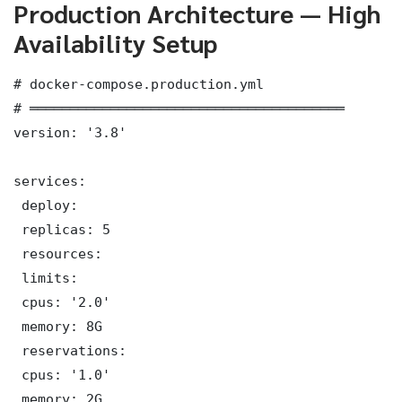
Production Architecture — High
Availability Setup
# docker-compose.production.yml

# ═══════════════════════════════════════

version: '3.8'

services:

 deploy:

 replicas: 5

 resources:

 limits:

 cpus: '2.0'

 memory: 8G

 reservations:

 cpus: '1.0'

 memory: 2G
