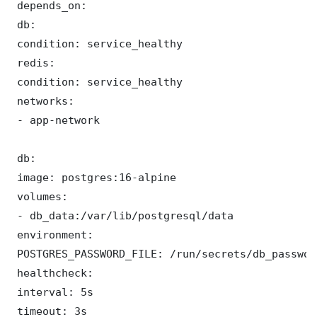
 depends_on:

 db:

 condition: service_healthy

 redis:

 condition: service_healthy

 networks:

 - app-network

 db:

 image: postgres:16-alpine

 volumes:

 - db_data:/var/lib/postgresql/data

 environment:

 POSTGRES_PASSWORD_FILE: /run/secrets/db_password
 healthcheck:

 interval: 5s

 timeout: 3s
