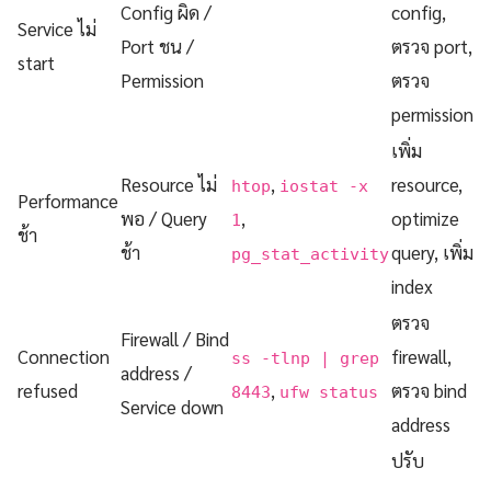
Config ผิด /
config,
Service ไม่
Port ชน /
ตรวจ port,
start
Permission
ตรวจ
permission
เพิ่ม
Resource ไม่
,
resource,
htop
iostat -x
Performance
พอ / Query
,
optimize
1
ช้า
ช้า
query, เพิ่ม
pg_stat_activity
index
ตรวจ
Firewall / Bind
Connection
firewall,
ss -tlnp | grep
address /
refused
,
ตรวจ bind
8443
ufw status
Service down
address
ปรับ