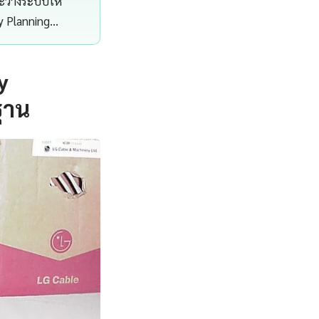
ละวางระบบให้
y Planning…
y
ฐาน