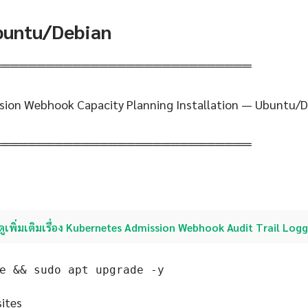
Ubuntu/Debian
═════════════════════════════
sion Webhook Capacity Planning Installation — Ubuntu/D
═════════════════════════════
ดูเพิ่มเติมเรื่อง Kubernetes Admission Webhook Audit Trail Log
e && sudo apt upgrade -y
sites