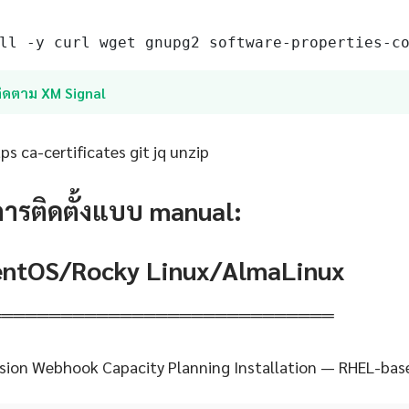
ll -y curl wget gnupg2 software-properties-c
ติดตาม XM Signal
s ca-certificates git jq unzip
การติดตั้งแบบ manual:
CentOS/Rocky Linux/AlmaLinux
═════════════════════════════
sion Webhook Capacity Planning Installation — RHEL-bas