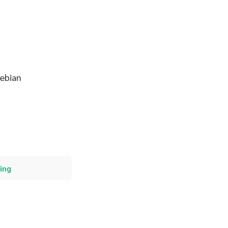
ebian
ging