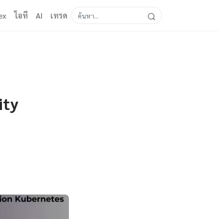
ex
ไอที
AI
เทรด
ity