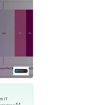
าร IT