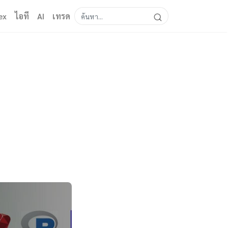
ex
ไอที
AI
เทรด