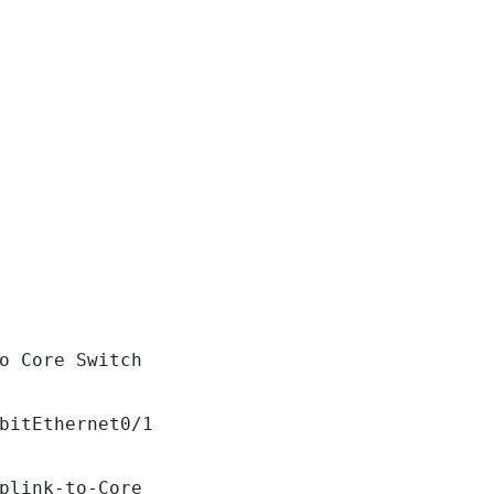
o Core Switch

bitEthernet0/1

plink-to-Core
