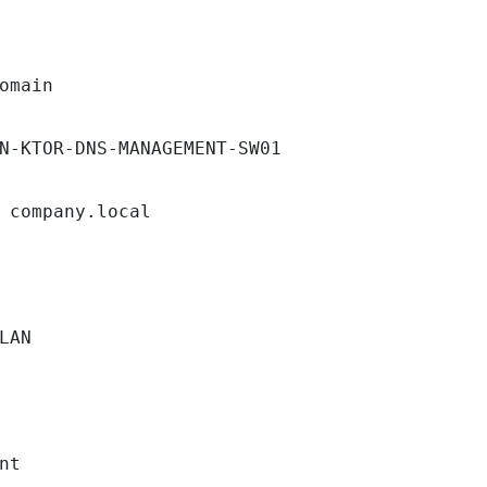
omain

N-KTOR-DNS-MANAGEMENT-SW01

 company.local

LAN

nt
