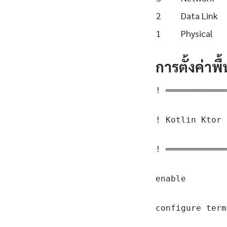
2
Data Link
1
Physical
การตั้งค่าพ
! ════════════
! Kotlin Ktor 
! ════════════
enable

configure term