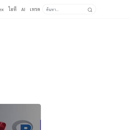
ex
ไอที
AI
เทรด