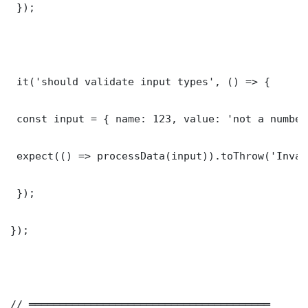
 });

 it('should validate input types', () => {

 const input = { name: 123, value: 'not a number'
 expect(() => processData(input)).toThrow('Inval
 });

});

// ═══════════════════════════════════════
