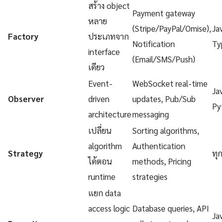
สร้าง object
Payment gateway
หลาย
(Stripe/PayPal/Omise),
Ja
Factory
ประเภทจาก
Notification
Ty
interface
(Email/SMS/Push)
เดียว
Event-
WebSocket real-time
Ja
Observer
driven
updates, Pub/Sub
Py
architecture
messaging
เปลี่ยน
Sorting algorithms,
algorithm
Authentication
Strategy
ทุ
ได้ตอน
methods, Pricing
runtime
strategies
แยก data
access logic
Database queries, API
Ja