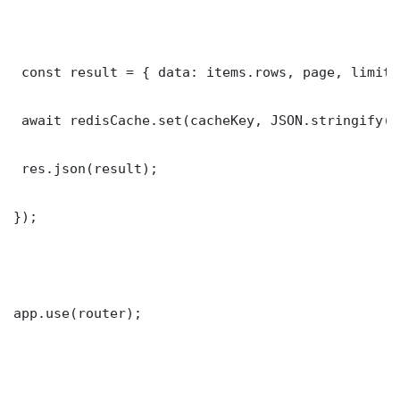
 const result = { data: items.rows, page, limit,
 await redisCache.set(cacheKey, JSON.stringify(r
 res.json(result);

});

app.use(router);
