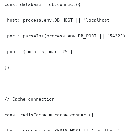
const database = db.connect({

 host: process.env.DB_HOST || 'localhost'

 port: parseInt(process.env.DB_PORT || '5432')

 pool: { min: 5, max: 25 }

});

// Cache connection

const redisCache = cache.connect({

 host: process.env.REDIS_HOST || 'localhost'
