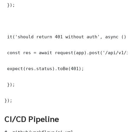
 });

 it('should return 401 without auth', async () =>
 const res = await request(app).post('/api/v1/it
 expect(res.status).toBe(401);

 });

});
CI/CD Pipeline