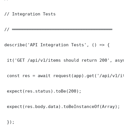
// Integration Tests

// ═══════════════════════════════════════

describe('API Integration Tests', () => {

 it('GET /api/v1/items should return 200', async
 const res = await request(app).get('/api/v1/item
 expect(res.status).toBe(200);

 expect(res.body.data).toBeInstanceOf(Array);

 });
