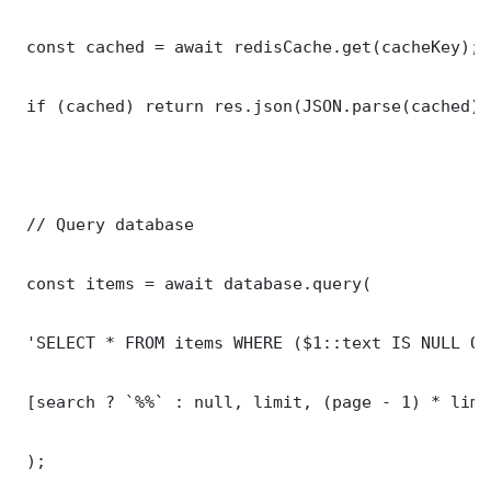
 const cached = await redisCache.get(cacheKey);

 if (cached) return res.json(JSON.parse(cached));
 // Query database

 const items = await database.query(

 'SELECT * FROM items WHERE ($1::text IS NULL OR
 [search ? `%%` : null, limit, (page - 1) * limit
 );
