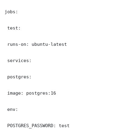
jobs:

 test:

 runs-on: ubuntu-latest

 services:

 postgres:

 image: postgres:16

 env:

 POSTGRES_PASSWORD: test
