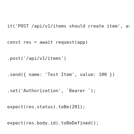
 it('POST /api/v1/items should create item', asy
 const res = await request(app)

 .post('/api/v1/items')

 .send({ name: 'Test Item', value: 100 })

 .set('Authorization', `Bearer `);

 expect(res.status).toBe(201);

 expect(res.body.id).toBeDefined();
