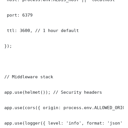
 port: 6379

 ttl: 3600, // 1 hour default

});

// Middleware stack

app.use(helmet()); // Security headers

app.use(cors({ origin: process.env.ALLOWED_ORIGI
app.use(logger({ level: 'info', format: 'json' })