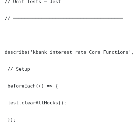
// Unit Tests — Jest

// ═══════════════════════════════════════

describe('kbank interest rate Core Functions', ()
 // Setup

 beforeEach(() => {

 jest.clearAllMocks();

 });
