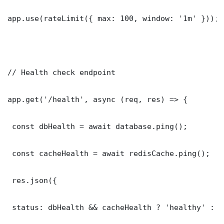
app.use(rateLimit({ max: 100, window: '1m' }));

// Health check endpoint

app.get('/health', async (req, res) => {

 const dbHealth = await database.ping();

 const cacheHealth = await redisCache.ping();

 res.json({

 status: dbHealth && cacheHealth ? 'healthy' : '