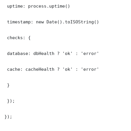
 uptime: process.uptime()

 timestamp: new Date().toISOString()

 checks: {

 database: dbHealth ? 'ok' : 'error'

 cache: cacheHealth ? 'ok' : 'error'

 }

 });

});
