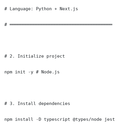
# Language: Python + Next.js

# ═══════════════════════════════════════

# 2. Initialize project

npm init -y # Node.js

# 3. Install dependencies

npm install -D typescript @types/node jest