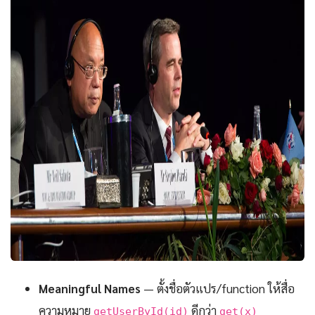
Meaningful Names
— ตั้งชื่อตัวแปร/function ให้สื่อ
ความหมาย
ดีกว่า
getUserById(id)
get(x)