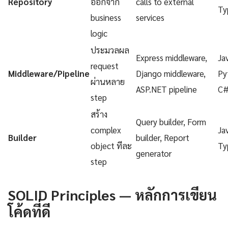
Repository
ออกจาก
calls to external
Ty
business
services
logic
ประมวลผล
Express middleware,
Ja
request
Middleware/Pipeline
Django middleware,
Py
ผ่านหลาย
ASP.NET pipeline
C
step
สร้าง
Query builder, Form
complex
Ja
Builder
builder, Report
object ทีละ
Ty
generator
step
SOLID Principles — หลักการเขียน
โค้ดที่ดี