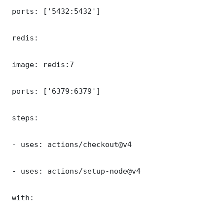
 ports: ['5432:5432']

 redis:

 image: redis:7

 ports: ['6379:6379']

 steps:

 - uses: actions/checkout@v4

 - uses: actions/setup-node@v4

 with:
