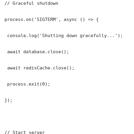
// Graceful shutdown

process.on('SIGTERM', async () => {

 console.log('Shutting down gracefully...');

 await database.close();

 await redisCache.close();

 process.exit(0);

});

// Start server
