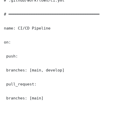
# .github/workflows/ci.yml

# ═══════════════════════════════════════

name: CI/CD Pipeline

on:

 push:

 branches: [main, develop]

 pull_request:

 branches: [main]
