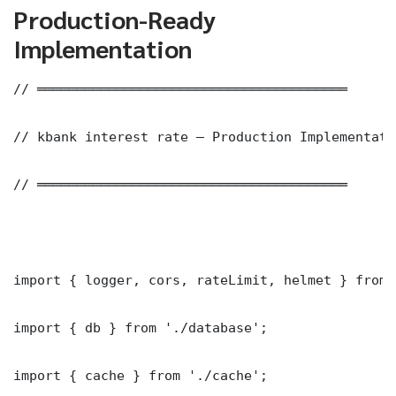
Production-Ready
Implementation
// ═══════════════════════════════════════

// kbank interest rate — Production Implementatio
// ═══════════════════════════════════════

import { logger, cors, rateLimit, helmet } from 
import { db } from './database';

import { cache } from './cache';
