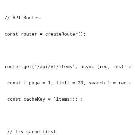
// API Routes

const router = createRouter();

router.get('/api/v1/items', async (req, res) => {
 const { page = 1, limit = 20, search } = req.que
 const cacheKey = `items:::`;

 // Try cache first
