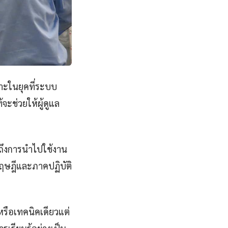
พาะในยุคที่ระบบ
จะช่วยให้ผู้ดูแล
นถึงการนำไปใช้งาน
คทฤษฎีและภาคปฏิบัติ
ือหรือเทคนิคเดียวแต่