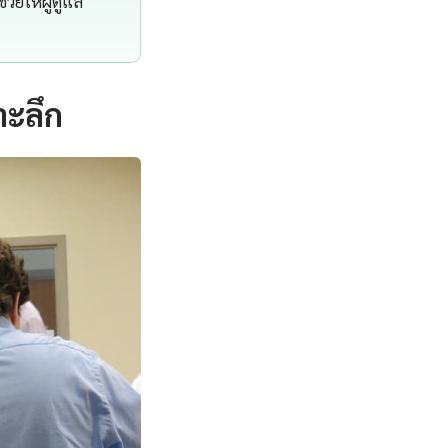
่วยให้ผู้ดูแล
าะลึก