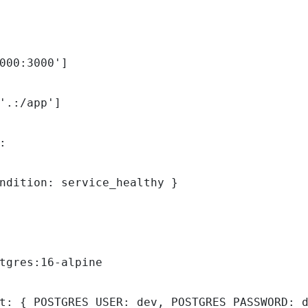
000:3000']

'.:/app']



ndition: service_healthy }

tgres:16-alpine

t: { POSTGRES_USER: dev, POSTGRES_PASSWORD: d