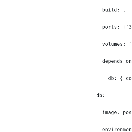
    build: .

    ports: ['3
    volumes: [
    depends_on:
      db: { co
  db:

    image: pos
    environmen