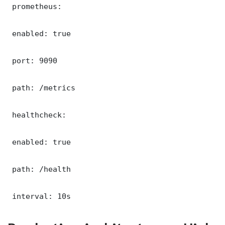
 prometheus:

 enabled: true

 port: 9090

 path: /metrics

 healthcheck:

 enabled: true

 path: /health

 interval: 10s