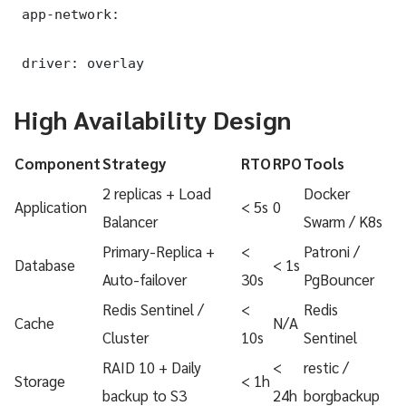
 app-network:

 driver: overlay
High Availability Design
Component
Strategy
RTO
RPO
Tools
2 replicas + Load
Docker
Application
< 5s
0
Balancer
Swarm / K8s
Primary-Replica +
<
Patroni /
Database
< 1s
Auto-failover
30s
PgBouncer
Redis Sentinel /
<
Redis
Cache
N/A
Cluster
10s
Sentinel
RAID 10 + Daily
<
restic /
Storage
< 1h
backup to S3
24h
borgbackup