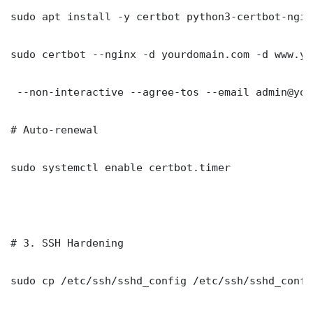
sudo apt install -y certbot python3-certbot-nginx
sudo certbot --nginx -d yourdomain.com -d www.yo
 --non-interactive --agree-tos --email admin@you
# Auto-renewal

sudo systemctl enable certbot.timer

# 3. SSH Hardening

sudo cp /etc/ssh/sshd_config /etc/ssh/sshd_config