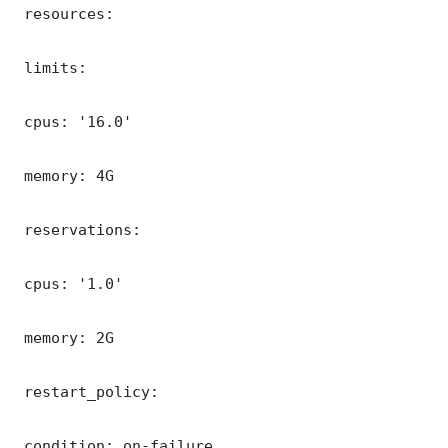
 resources:

 limits:

 cpus: '16.0'

 memory: 4G

 reservations:

 cpus: '1.0'

 memory: 2G

 restart_policy:

 condition: on-failure
