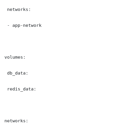
 networks:

 - app-network

volumes:

 db_data:

 redis_data:

networks:
