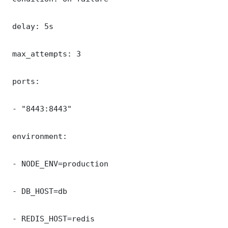
 delay: 5s

 max_attempts: 3

 ports:

 - "8443:8443"

 environment:

 - NODE_ENV=production

 - DB_HOST=db

 - REDIS_HOST=redis
