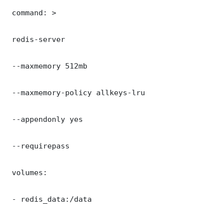
 command: >

 redis-server

 --maxmemory 512mb

 --maxmemory-policy allkeys-lru

 --appendonly yes

 --requirepass 

 volumes:

 - redis_data:/data
