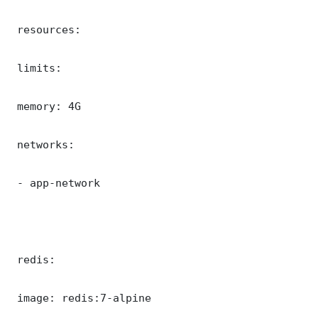
 resources:

 limits:

 memory: 4G

 networks:

 - app-network

 redis:

 image: redis:7-alpine
