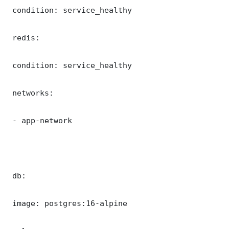
 condition: service_healthy

 redis:

 condition: service_healthy

 networks:

 - app-network

 db:

 image: postgres:16-alpine
