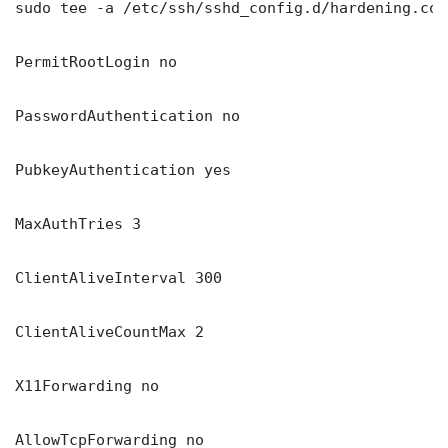
sudo tee -a /etc/ssh/sshd_config.d/hardening.con
PermitRootLogin no

PasswordAuthentication no

PubkeyAuthentication yes

MaxAuthTries 3

ClientAliveInterval 300

ClientAliveCountMax 2

X11Forwarding no

AllowTcpForwarding no
