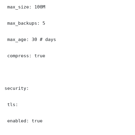
 max_size: 100M

 max_backups: 5

 max_age: 30 # days

 compress: true

security:

 tls:

 enabled: true
