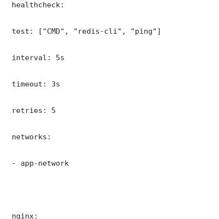
 healthcheck:

 test: ["CMD", "redis-cli", "ping"]

 interval: 5s

 timeout: 3s

 retries: 5

 networks:

 - app-network

 nginx:
