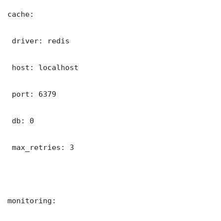
cache:

 driver: redis

 host: localhost

 port: 6379

 db: 0

 max_retries: 3

monitoring:
