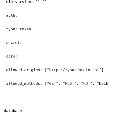
 min_version: "1.2"

 auth:

 type: token

 secret: 

 cors:

 allowed_origins: ["https://yourdomain.com"]

 allowed_methods: ["GET", "POST", "PUT", "DELETE"
database:
