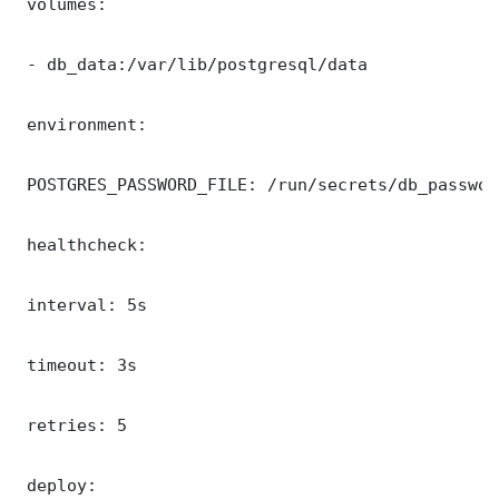
 volumes:

 - db_data:/var/lib/postgresql/data

 environment:

 POSTGRES_PASSWORD_FILE: /run/secrets/db_password
 healthcheck:

 interval: 5s

 timeout: 3s

 retries: 5

 deploy:
