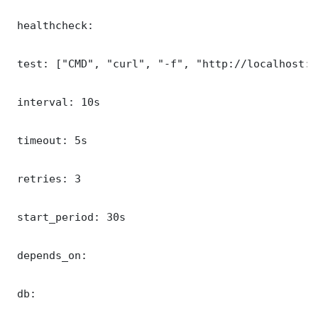
 healthcheck:

 test: ["CMD", "curl", "-f", "http://localhost:8
 interval: 10s

 timeout: 5s

 retries: 3

 start_period: 30s

 depends_on:

 db:
