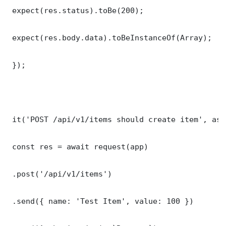
 expect(res.status).toBe(200);

 expect(res.body.data).toBeInstanceOf(Array);

 });

 it('POST /api/v1/items should create item', asy
 const res = await request(app)

 .post('/api/v1/items')

 .send({ name: 'Test Item', value: 100 })
