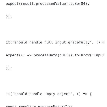
 expect(result.processedValue).toBe(84);

 });

 it('should handle null input gracefully', () => 
 expect(() => processData(null)).toThrow('Input 
 });

 it('should handle empty object', () => {

 const result = processData({});
