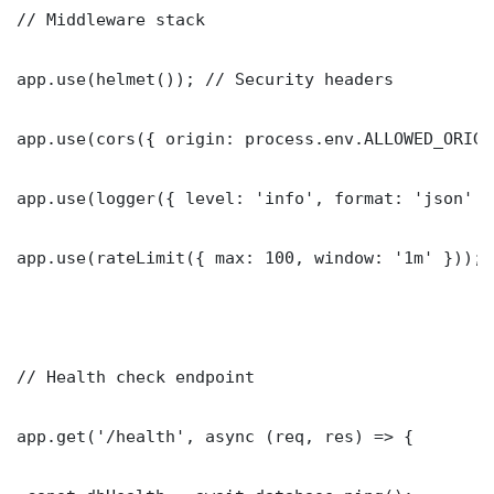
// Middleware stack

app.use(helmet()); // Security headers

app.use(cors({ origin: process.env.ALLOWED_ORIGI
app.use(logger({ level: 'info', format: 'json' })
app.use(rateLimit({ max: 100, window: '1m' }));

// Health check endpoint

app.get('/health', async (req, res) => {
