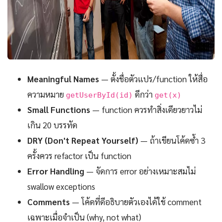
Meaningful Names
— ตั้งชื่อตัวแปร/function ให้สื่อ
ความหมาย
ดีกว่า
getUserById(id)
get(x)
Small Functions
— function ควรทำสิ่งเดียวยาวไม่
เกิน 20 บรรทัด
DRY (Don't Repeat Yourself)
— ถ้าเขียนโค้ดซ้ำ 3
ครั้งควร refactor เป็น function
Error Handling
— จัดการ error อย่างเหมาะสมไม่
swallow exceptions
Comments
— โค้ดที่ดีอธิบายตัวเองได้ใช้ comment
เฉพาะเมื่อจำเป็น (why, not what)