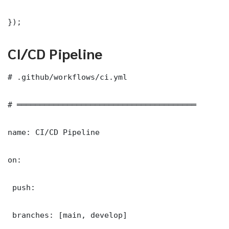
});
CI/CD Pipeline
# .github/workflows/ci.yml

# ═══════════════════════════════════════

name: CI/CD Pipeline

on:

 push:

 branches: [main, develop]
