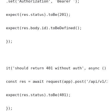
 .set('Authorization', `Bearer `);

 expect(res.status).toBe(201);

 expect(res.body.id).toBeDefined();

 });

 it('should return 401 without auth', async () =>
 const res = await request(app).post('/api/v1/it
 expect(res.status).toBe(401);

 });
