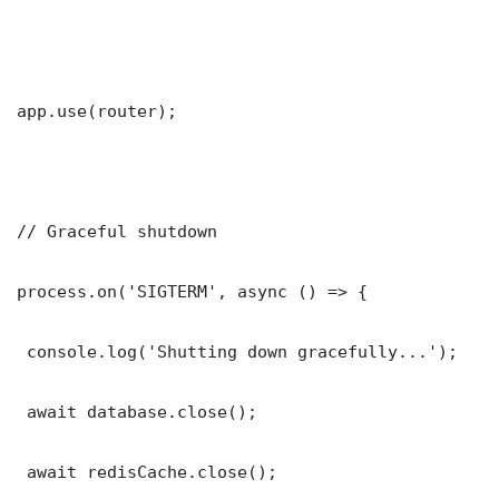
app.use(router);

// Graceful shutdown

process.on('SIGTERM', async () => {

 console.log('Shutting down gracefully...');

 await database.close();

 await redisCache.close();
