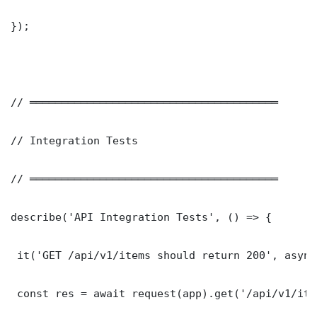
});

// ═══════════════════════════════════════

// Integration Tests

// ═══════════════════════════════════════

describe('API Integration Tests', () => {

 it('GET /api/v1/items should return 200', async
 const res = await request(app).get('/api/v1/item