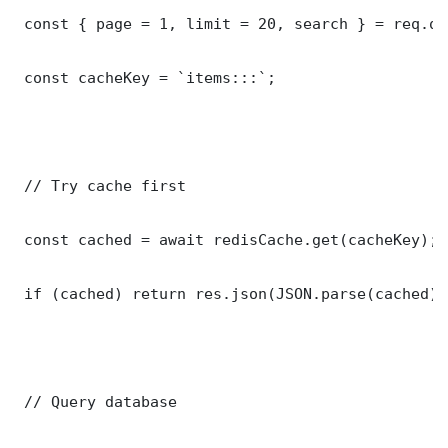
 const { page = 1, limit = 20, search } = req.que
 const cacheKey = `items:::`;

 // Try cache first

 const cached = await redisCache.get(cacheKey);

 if (cached) return res.json(JSON.parse(cached));
 // Query database
