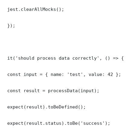
 jest.clearAllMocks();

 });

 it('should process data correctly', () => {

 const input = { name: 'test', value: 42 };

 const result = processData(input);

 expect(result).toBeDefined();

 expect(result.status).toBe('success');
