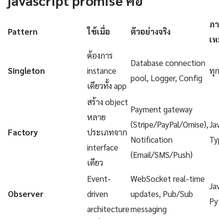
ภา
Pattern
ใช้เมื่อ
ตัวอย่างจริง
เห
ต้องการ
Database connection
Singleton
instance
ทุ
pool, Logger, Config
เดียวทั้ง app
สร้าง object
Payment gateway
หลาย
(Stripe/PayPal/Omise),
Ja
Factory
ประเภทจาก
Notification
Ty
interface
(Email/SMS/Push)
เดียว
Event-
WebSocket real-time
Ja
Observer
driven
updates, Pub/Sub
Py
architecture
messaging