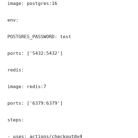
 image: postgres:16

 env:

 POSTGRES_PASSWORD: test

 ports: ['5432:5432']

 redis:

 image: redis:7

 ports: ['6379:6379']

 steps:

 - uses: actions/checkout@v4
