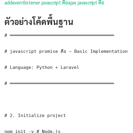
addeventlistener javascript คือ
ajax javascript คือ
ตัวอย่างโค้ดพื้นฐาน
# ═══════════════════════════════════════

# javascript promise คือ — Basic Implementation

# Language: Python + Laravel

# ═══════════════════════════════════════

# 2. Initialize project

npm init -y # Node.js
