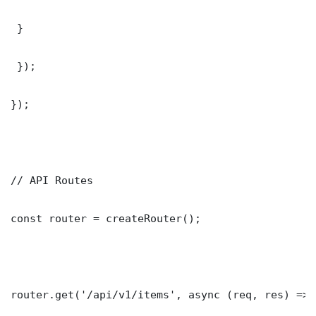
 }

 });

});

// API Routes

const router = createRouter();

router.get('/api/v1/items', async (req, res) => {