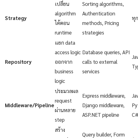
เปลี่ยน
Sorting algorithms,
algorithm
Authentication
Strategy
ทุ
ได้ตอน
methods, Pricing
runtime
strategies
แยก data
access logic
Database queries, API
Ja
Repository
ออกจาก
calls to external
Ty
business
services
logic
ประมวลผล
Express middleware,
Ja
request
Middleware/Pipeline
Django middleware,
Py
ผ่านหลาย
ASP.NET pipeline
C
step
สร้าง
Query builder, Form