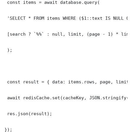
 const items = await database.query(

 'SELECT * FROM items WHERE ($1::text IS NULL OR
 [search ? `%%` : null, limit, (page - 1) * limit
 );

 const result = { data: items.rows, page, limit,
 await redisCache.set(cacheKey, JSON.stringify(r
 res.json(result);

});
