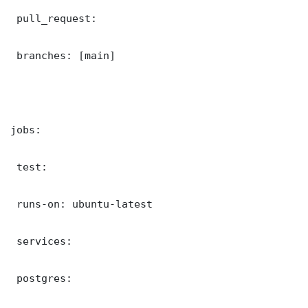
 pull_request:

 branches: [main]

jobs:

 test:

 runs-on: ubuntu-latest

 services:

 postgres:
