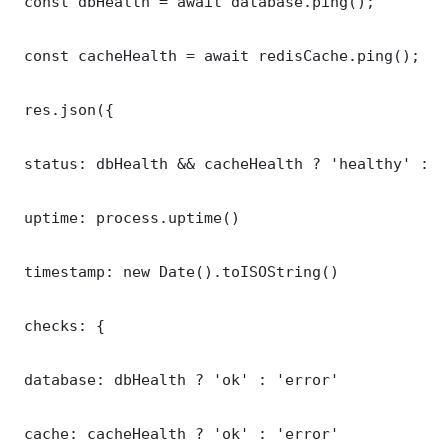
 const dbHealth = await database.ping();

 const cacheHealth = await redisCache.ping();

 res.json({

 status: dbHealth && cacheHealth ? 'healthy' : '
 uptime: process.uptime()

 timestamp: new Date().toISOString()

 checks: {

 database: dbHealth ? 'ok' : 'error'

 cache: cacheHealth ? 'ok' : 'error'
