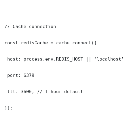
// Cache connection

const redisCache = cache.connect({

 host: process.env.REDIS_HOST || 'localhost'

 port: 6379

 ttl: 3600, // 1 hour default

});
