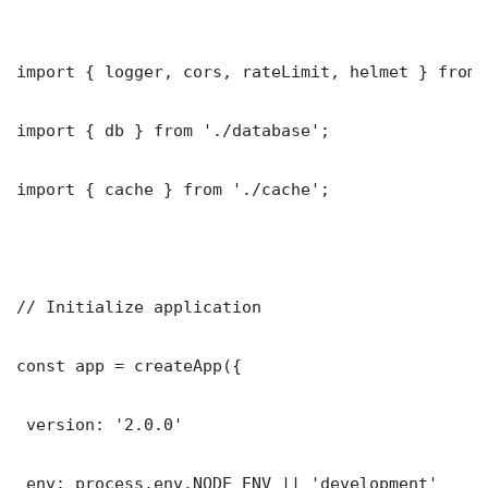
import { logger, cors, rateLimit, helmet } from 
import { db } from './database';

import { cache } from './cache';

// Initialize application

const app = createApp({

 version: '2.0.0'

 env: process.env.NODE_ENV || 'development'
