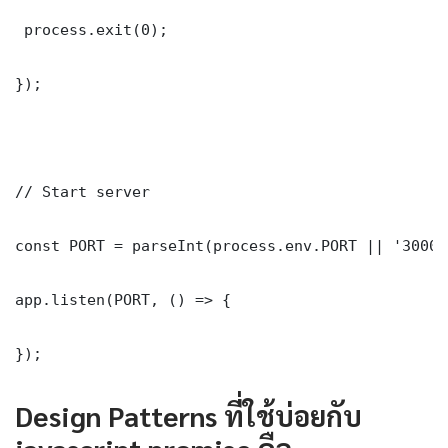
 process.exit(0);

});

// Start server

const PORT = parseInt(process.env.PORT || '3000')
app.listen(PORT, () => {

});
Design Patterns ที่ใช้บ่อยกับ
javascript promise คือ