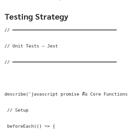
Testing Strategy
// ═══════════════════════════════════════

// Unit Tests — Jest

// ═══════════════════════════════════════

describe('javascript promise คือ Core Functions',
 // Setup

 beforeEach(() => {
