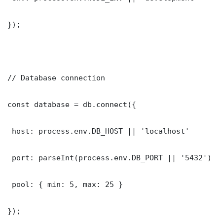
});

// Database connection

const database = db.connect({

 host: process.env.DB_HOST || 'localhost'

 port: parseInt(process.env.DB_PORT || '5432')

 pool: { min: 5, max: 25 }

});
