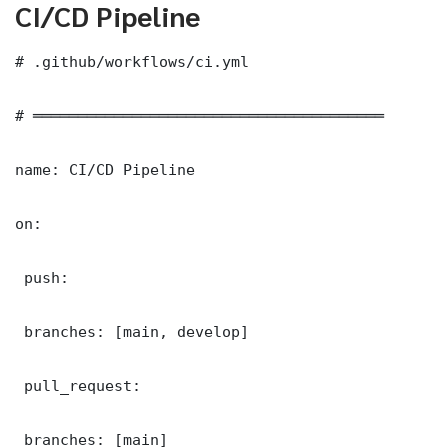
CI/CD Pipeline
# .github/workflows/ci.yml

# ═══════════════════════════════════════

name: CI/CD Pipeline

on:

 push:

 branches: [main, develop]

 pull_request:

 branches: [main]
