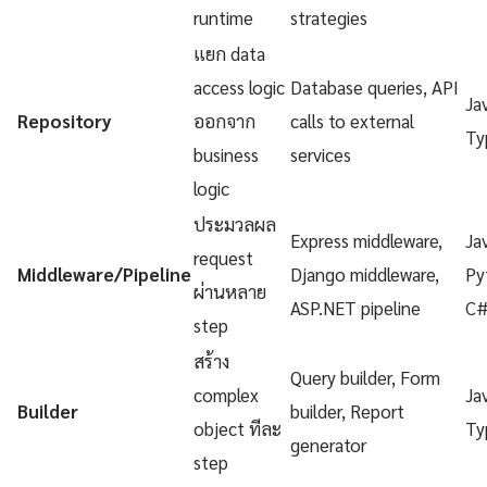
runtime
strategies
แยก data
access logic
Database queries, API
Ja
Repository
ออกจาก
calls to external
Ty
business
services
logic
ประมวลผล
Express middleware,
Ja
request
Middleware/Pipeline
Django middleware,
Py
ผ่านหลาย
ASP.NET pipeline
C
step
สร้าง
Query builder, Form
complex
Ja
Builder
builder, Report
object ทีละ
Ty
generator
step