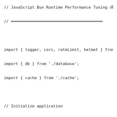
// JavaScript Bun Runtime Performance Tuning เพิ่ม
// ═══════════════════════════════════════

import { logger, cors, rateLimit, helmet } from 
import { db } from './database';

import { cache } from './cache';

// Initialize application
