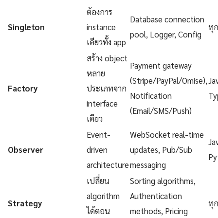
ต้องการ
Database connection
Singleton
instance
ทุ
pool, Logger, Config
เดียวทั้ง app
สร้าง object
Payment gateway
หลาย
(Stripe/PayPal/Omise),
Ja
Factory
ประเภทจาก
Notification
Ty
interface
(Email/SMS/Push)
เดียว
Event-
WebSocket real-time
Ja
Observer
driven
updates, Pub/Sub
Py
architecture
messaging
เปลี่ยน
Sorting algorithms,
algorithm
Authentication
Strategy
ทุ
ได้ตอน
methods, Pricing