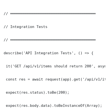
// ═══════════════════════════════════════

// Integration Tests

// ═══════════════════════════════════════

describe('API Integration Tests', () => {

 it('GET /api/v1/items should return 200', async
 const res = await request(app).get('/api/v1/item
 expect(res.status).toBe(200);

 expect(res.body.data).toBeInstanceOf(Array);
