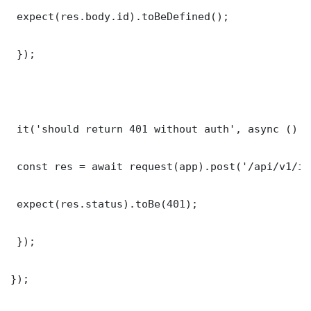
 expect(res.body.id).toBeDefined();

 });

 it('should return 401 without auth', async () =>
 const res = await request(app).post('/api/v1/it
 expect(res.status).toBe(401);

 });

});