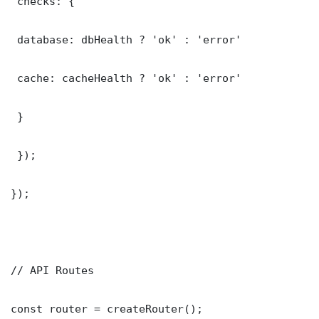
 checks: {

 database: dbHealth ? 'ok' : 'error'

 cache: cacheHealth ? 'ok' : 'error'

 }

 });

});

// API Routes

const router = createRouter();
