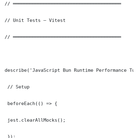
// ═══════════════════════════════════════

// Unit Tests — Vitest

// ═══════════════════════════════════════

describe('JavaScript Bun Runtime Performance Tunin
 // Setup

 beforeEach(() => {

 jest.clearAllMocks();

 });
