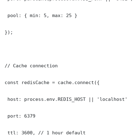
 pool: { min: 5, max: 25 }

});

// Cache connection

const redisCache = cache.connect({

 host: process.env.REDIS_HOST || 'localhost'

 port: 6379

 ttl: 3600, // 1 hour default
