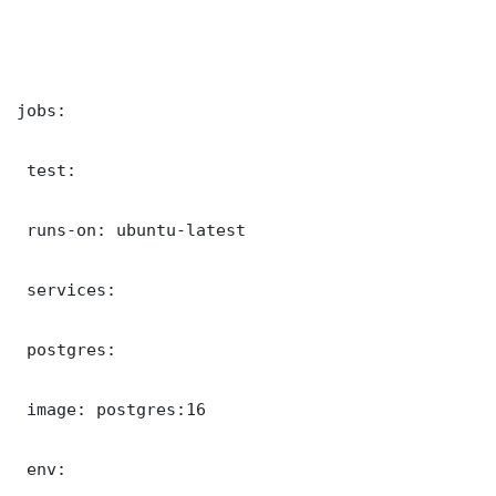
jobs:

 test:

 runs-on: ubuntu-latest

 services:

 postgres:

 image: postgres:16

 env:
