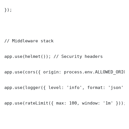
});

// Middleware stack

app.use(helmet()); // Security headers

app.use(cors({ origin: process.env.ALLOWED_ORIGI
app.use(logger({ level: 'info', format: 'json' })
app.use(rateLimit({ max: 100, window: '1m' }));
