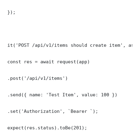
 });

 it('POST /api/v1/items should create item', asy
 const res = await request(app)

 .post('/api/v1/items')

 .send({ name: 'Test Item', value: 100 })

 .set('Authorization', `Bearer `);

 expect(res.status).toBe(201);
