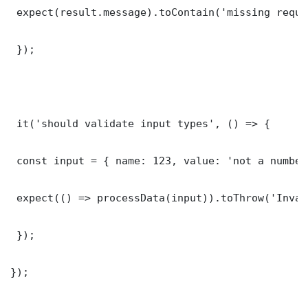
 expect(result.message).toContain('missing requi
 });

 it('should validate input types', () => {

 const input = { name: 123, value: 'not a number'
 expect(() => processData(input)).toThrow('Inval
 });

});
