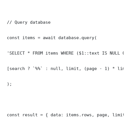
 // Query database

 const items = await database.query(

 'SELECT * FROM items WHERE ($1::text IS NULL OR
 [search ? `%%` : null, limit, (page - 1) * limit
 );

 const result = { data: items.rows, page, limit,