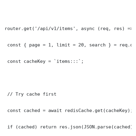
router.get('/api/v1/items', async (req, res) => {
 const { page = 1, limit = 20, search } = req.que
 const cacheKey = `items:::`;

 // Try cache first

 const cached = await redisCache.get(cacheKey);

 if (cached) return res.json(JSON.parse(cached));