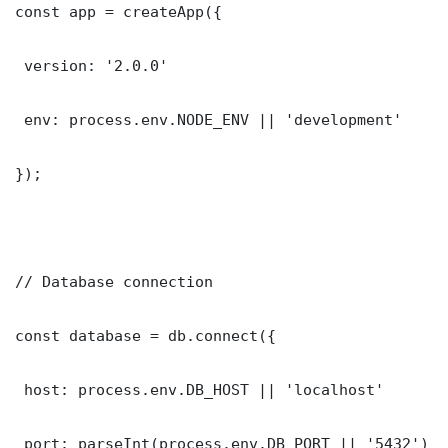
const app = createApp({

 version: '2.0.0'

 env: process.env.NODE_ENV || 'development'

});

// Database connection

const database = db.connect({

 host: process.env.DB_HOST || 'localhost'

 port: parseInt(process.env.DB_PORT || '5432')
