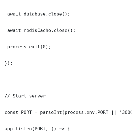
 await database.close();

 await redisCache.close();

 process.exit(0);

});

// Start server

const PORT = parseInt(process.env.PORT || '3000')
app.listen(PORT, () => {
