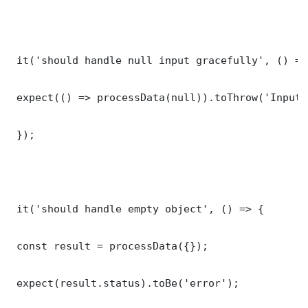
 it('should handle null input gracefully', () => 
 expect(() => processData(null)).toThrow('Input 
 });

 it('should handle empty object', () => {

 const result = processData({});

 expect(result.status).toBe('error');
