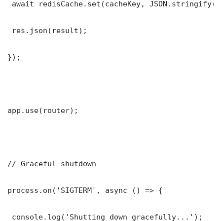
 await redisCache.set(cacheKey, JSON.stringify(r
 res.json(result);

});

app.use(router);

// Graceful shutdown

process.on('SIGTERM', async () => {

 console.log('Shutting down gracefully...');
