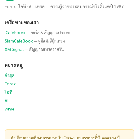
Forex · ไอที · AI · เทรด — ความรู้จากประสบการณ์จริงตั้งแต่ปี 1997
เครือข่ายของเรา
iCafeForex
— คอร์ส & สัญญาณ Forex
SiamCafeBook
— คู่มือ & อีบุ๊กเทรด
XM Signal
— สัญญาณเทรดรายวัน
หมวดหมู่
ล่าสุด
Forex
ไอที
AI
เทรด
คำเตือนความเสี่ยง: การลงทุนใน Forex และตราสารที่มี leverage มี