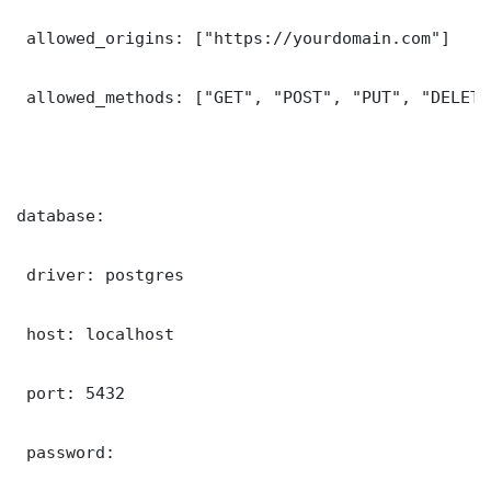
 allowed_origins: ["https://yourdomain.com"]

 allowed_methods: ["GET", "POST", "PUT", "DELETE"
database:

 driver: postgres

 host: localhost

 port: 5432

 password: 
