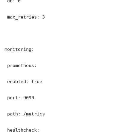
 db: 0

 max_retries: 3

monitoring:

 prometheus:

 enabled: true

 port: 9090

 path: /metrics

 healthcheck:
