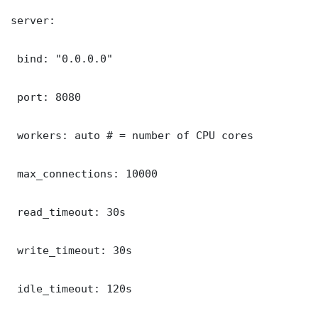
server:

 bind: "0.0.0.0"

 port: 8080

 workers: auto # = number of CPU cores

 max_connections: 10000

 read_timeout: 30s

 write_timeout: 30s

 idle_timeout: 120s
