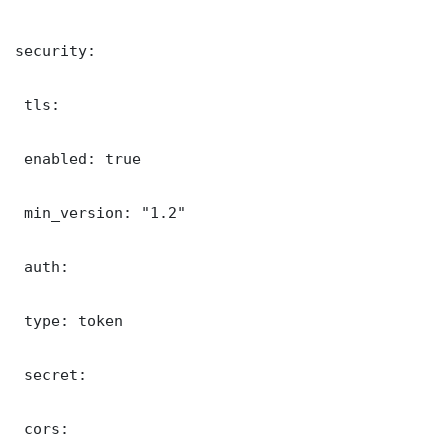
security:

 tls:

 enabled: true

 min_version: "1.2"

 auth:

 type: token

 secret: 

 cors:
