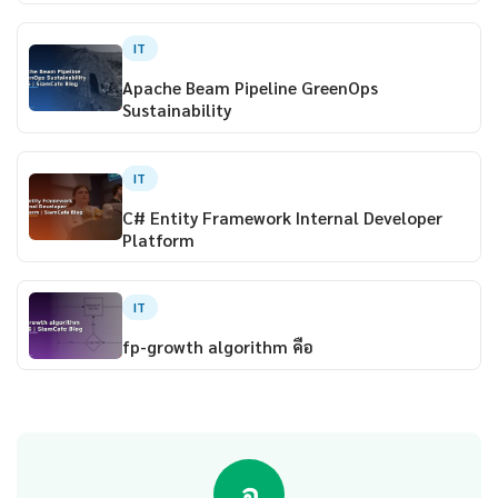
IT
Apache Beam Pipeline GreenOps
Sustainability
IT
C# Entity Framework Internal Developer
Platform
IT
fp-growth algorithm คือ
อ