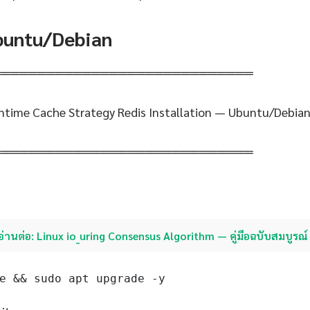
Ubuntu/Debian
═════════════════════════════
ntime Cache Strategy Redis Installation — Ubuntu/Debia
═════════════════════════════
อ่านต่อ: Linux io_uring Consensus Algorithm — คู่มือฉบับสมบูรณ
e && sudo apt upgrade -y