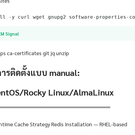
sites
ll -y curl wget gnupg2 software-properties-c
XM Signal
s ca-certificates git jq unzip
การติดตั้งแบบ manual:
CentOS/Rocky Linux/AlmaLinux
═════════════════════════════
ntime Cache Strategy Redis Installation — RHEL-based