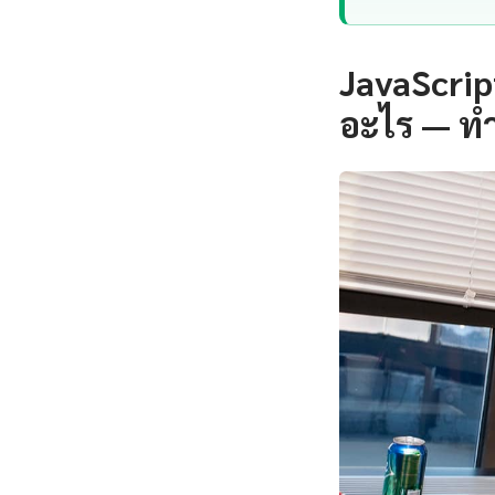
JavaScrip
อะไร — ท