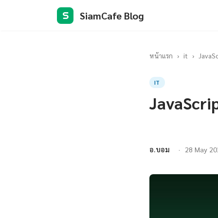
SiamCafe Blog
S
หน้าแรก
›
it
›
JavaSc
IT
JavaScri
อ.บอม
28 May 20