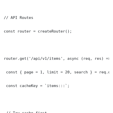
// API Routes

const router = createRouter();

router.get('/api/v1/items', async (req, res) => {
 const { page = 1, limit = 20, search } = req.que
 const cacheKey = `items:::`;

 // Try cache first
