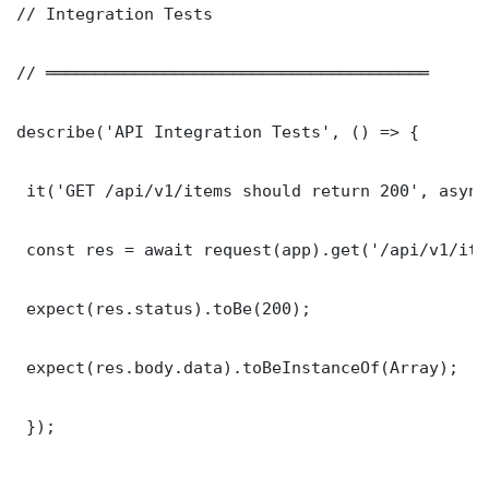
// Integration Tests

// ═══════════════════════════════════════

describe('API Integration Tests', () => {

 it('GET /api/v1/items should return 200', async
 const res = await request(app).get('/api/v1/item
 expect(res.status).toBe(200);

 expect(res.body.data).toBeInstanceOf(Array);

 });
