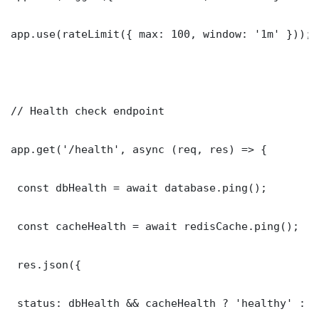
app.use(rateLimit({ max: 100, window: '1m' }));

// Health check endpoint

app.get('/health', async (req, res) => {

 const dbHealth = await database.ping();

 const cacheHealth = await redisCache.ping();

 res.json({

 status: dbHealth && cacheHealth ? 'healthy' : '