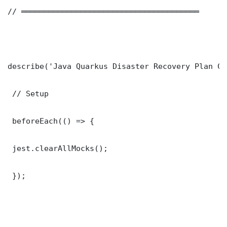
// ═══════════════════════════════════════

describe('Java Quarkus Disaster Recovery Plan Co
 // Setup

 beforeEach(() => {

 jest.clearAllMocks();

 });
