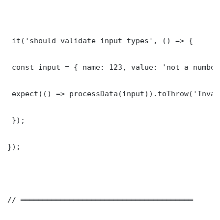
 it('should validate input types', () => {

 const input = { name: 123, value: 'not a number'
 expect(() => processData(input)).toThrow('Inval
 });

});

// ═══════════════════════════════════════
