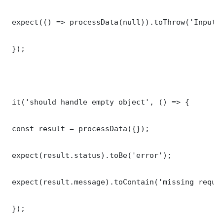
 expect(() => processData(null)).toThrow('Input 
 });

 it('should handle empty object', () => {

 const result = processData({});

 expect(result.status).toBe('error');

 expect(result.message).toContain('missing requi
 });
