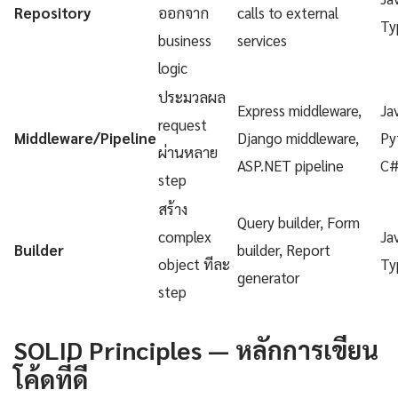
Repository
ออกจาก
calls to external
Ty
business
services
logic
ประมวลผล
Express middleware,
Ja
request
Middleware/Pipeline
Django middleware,
Py
ผ่านหลาย
ASP.NET pipeline
C
step
สร้าง
Query builder, Form
complex
Ja
Builder
builder, Report
object ทีละ
Ty
generator
step
SOLID Principles — หลักการเขียน
โค้ดที่ดี