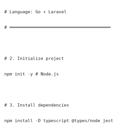
# Language: Go + Laravel

# ═══════════════════════════════════════

# 2. Initialize project

npm init -y # Node.js

# 3. Install dependencies

npm install -D typescript @types/node jest