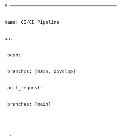
# ═══════════════════════════════════════

name: CI/CD Pipeline

on:

 push:

 branches: [main, develop]

 pull_request:

 branches: [main]
