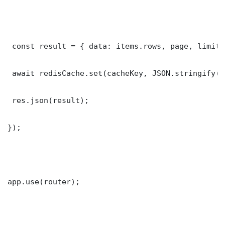
 const result = { data: items.rows, page, limit,
 await redisCache.set(cacheKey, JSON.stringify(r
 res.json(result);

});

app.use(router);
