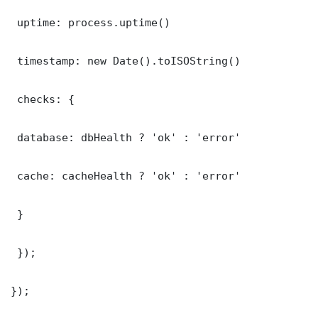
 uptime: process.uptime()

 timestamp: new Date().toISOString()

 checks: {

 database: dbHealth ? 'ok' : 'error'

 cache: cacheHealth ? 'ok' : 'error'

 }

 });

});
