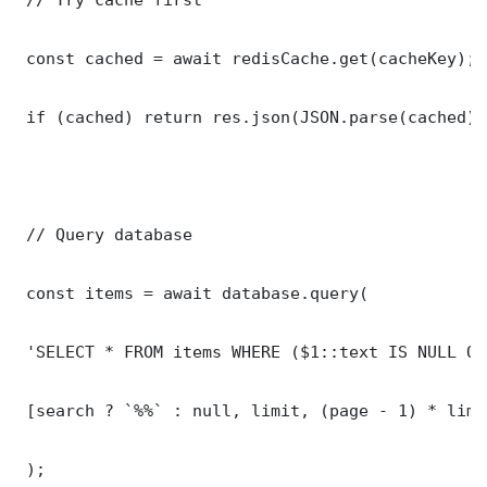
 const cached = await redisCache.get(cacheKey);

 if (cached) return res.json(JSON.parse(cached));
 // Query database

 const items = await database.query(

 'SELECT * FROM items WHERE ($1::text IS NULL OR
 [search ? `%%` : null, limit, (page - 1) * limit
 );
