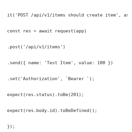
 it('POST /api/v1/items should create item', asy
 const res = await request(app)

 .post('/api/v1/items')

 .send({ name: 'Test Item', value: 100 })

 .set('Authorization', `Bearer `);

 expect(res.status).toBe(201);

 expect(res.body.id).toBeDefined();

 });
