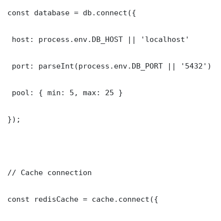
const database = db.connect({

 host: process.env.DB_HOST || 'localhost'

 port: parseInt(process.env.DB_PORT || '5432')

 pool: { min: 5, max: 25 }

});

// Cache connection

const redisCache = cache.connect({
