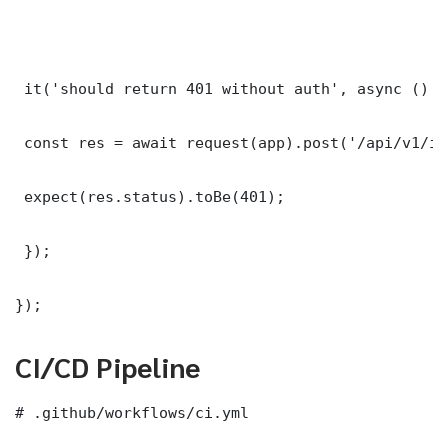
 it('should return 401 without auth', async () =>
 const res = await request(app).post('/api/v1/it
 expect(res.status).toBe(401);

 });

});
CI/CD Pipeline
# .github/workflows/ci.yml
