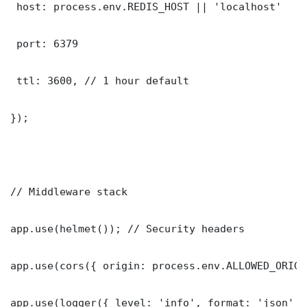
 host: process.env.REDIS_HOST || 'localhost'

 port: 6379

 ttl: 3600, // 1 hour default

});

// Middleware stack

app.use(helmet()); // Security headers

app.use(cors({ origin: process.env.ALLOWED_ORIGI
app.use(logger({ level: 'info', format: 'json' })