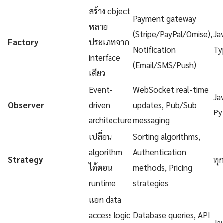
สร้าง object
Payment gateway
หลาย
(Stripe/PayPal/Omise),
Ja
Factory
ประเภทจาก
Notification
Ty
interface
(Email/SMS/Push)
เดียว
Event-
WebSocket real-time
Ja
Observer
driven
updates, Pub/Sub
Py
architecture
messaging
เปลี่ยน
Sorting algorithms,
algorithm
Authentication
Strategy
ทุ
ได้ตอน
methods, Pricing
runtime
strategies
แยก data
access logic
Database queries, API
Ja