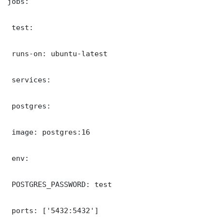
jobs:

 test:

 runs-on: ubuntu-latest

 services:

 postgres:

 image: postgres:16

 env:

 POSTGRES_PASSWORD: test

 ports: ['5432:5432']
