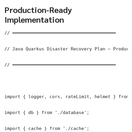
Production-Ready
Implementation
// ═══════════════════════════════════════

// Java Quarkus Disaster Recovery Plan — Product
// ═══════════════════════════════════════

import { logger, cors, rateLimit, helmet } from 
import { db } from './database';

import { cache } from './cache';
