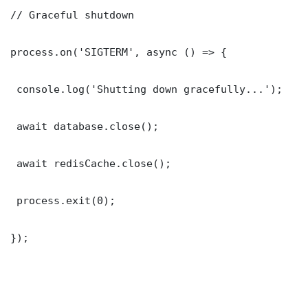
// Graceful shutdown

process.on('SIGTERM', async () => {

 console.log('Shutting down gracefully...');

 await database.close();

 await redisCache.close();

 process.exit(0);

});
