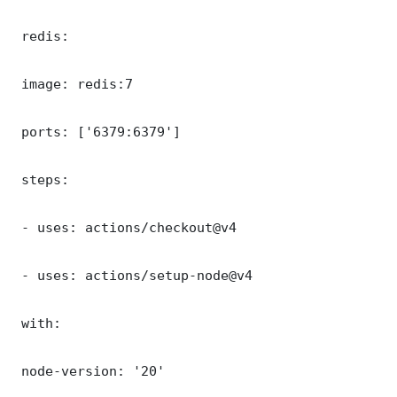
 redis:

 image: redis:7

 ports: ['6379:6379']

 steps:

 - uses: actions/checkout@v4

 - uses: actions/setup-node@v4

 with:

 node-version: '20'
