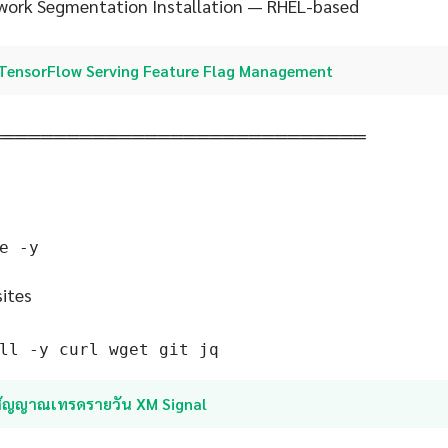
work Segmentation Installation — RHEL-based
TensorFlow Serving Feature Flag Management
═════════════════════════════
e -y
sites
ll -y curl wget git jq
สัญญาณเทรดรายวัน XM Signal