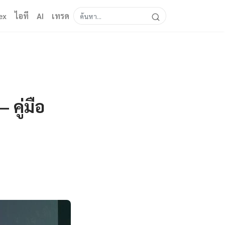
ex
ไอที
AI
เทรด
คู่มือ