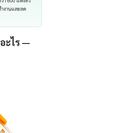
า 600 แห่งทั่ว
ารทำงานและลด
ออะไร —