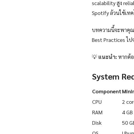
scalability สูง rel
Spotify ล้วนใช้เทคโ
บทความนี้จะพาคุณเร
Best Practices ไปจ
💡
แนะนำ:
หากต้อง
System Re
Component
Min
CPU
2 cor
RAM
4 GB
Disk
50 G
OS
Ubun