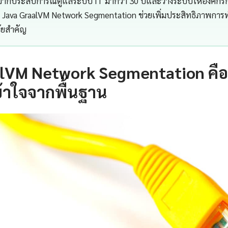
จากประสบการณ์ดูแลระบบ IT มากว่า 30 ปีและวางระบบให้องค์กรกว่
Java GraalVM Network Segmentation ช่วยเพิ่มประสิทธิภาพก
นัยสำคัญ
alVM Network Segmentation คื
้าใจจากพื้นฐาน