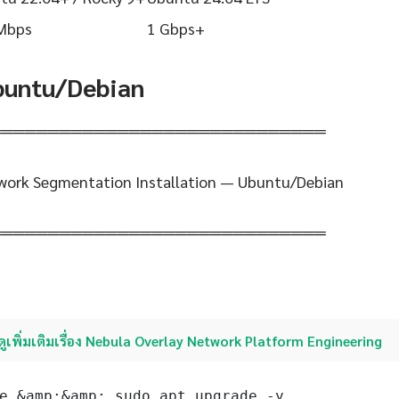
Mbps
1 Gbps+
Ubuntu/Debian
═════════════════════════════
work Segmentation Installation — Ubuntu/Debian
═════════════════════════════
ดูเพิ่มเติมเรื่อง Nebula Overlay Network Platform Engineering
e &amp;&amp; sudo apt upgrade -y