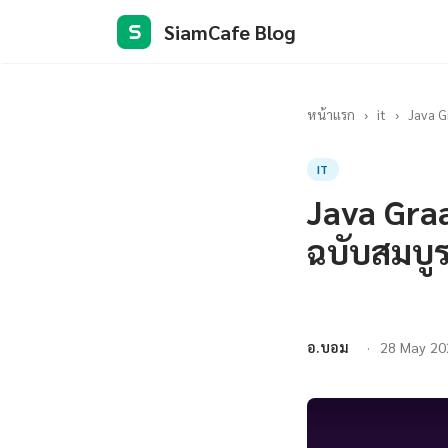
SiamCafe Blog
S
หน้าแรก
›
it
›
Java G
IT
Java Gra
ฉบับสมบู
อ.บอม
28 May 20