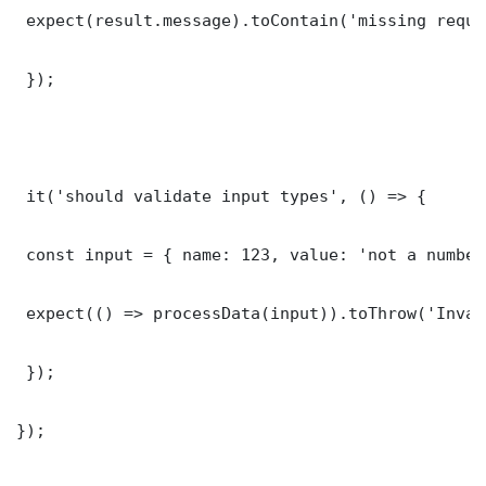
 expect(result.message).toContain('missing requi
 });

 it('should validate input types', () => {

 const input = { name: 123, value: 'not a number'
 expect(() => processData(input)).toThrow('Inval
 });

});
