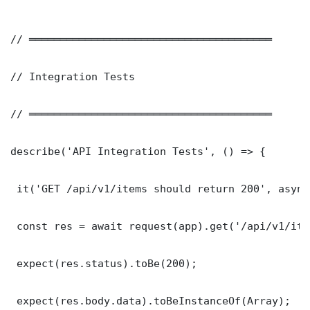
// ═══════════════════════════════════════

// Integration Tests

// ═══════════════════════════════════════

describe('API Integration Tests', () => {

 it('GET /api/v1/items should return 200', async
 const res = await request(app).get('/api/v1/item
 expect(res.status).toBe(200);

 expect(res.body.data).toBeInstanceOf(Array);
