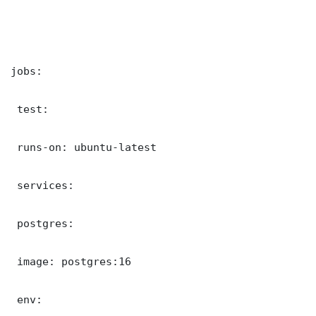
jobs:

 test:

 runs-on: ubuntu-latest

 services:

 postgres:

 image: postgres:16

 env:
