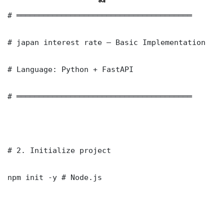
# ═══════════════════════════════════════

# japan interest rate — Basic Implementation

# Language: Python + FastAPI

# ═══════════════════════════════════════

# 2. Initialize project

npm init -y # Node.js
