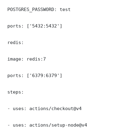
 POSTGRES_PASSWORD: test

 ports: ['5432:5432']

 redis:

 image: redis:7

 ports: ['6379:6379']

 steps:

 - uses: actions/checkout@v4

 - uses: actions/setup-node@v4
