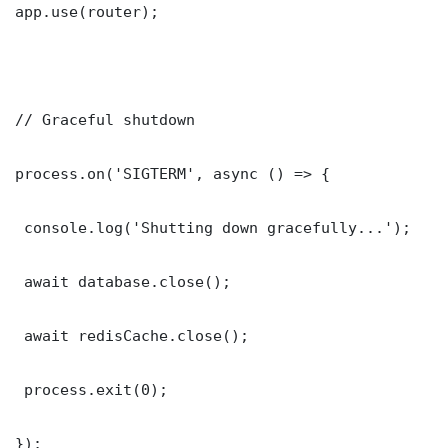
app.use(router);

// Graceful shutdown

process.on('SIGTERM', async () => {

 console.log('Shutting down gracefully...');

 await database.close();

 await redisCache.close();

 process.exit(0);

});
