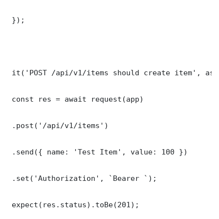
 });

 it('POST /api/v1/items should create item', asy
 const res = await request(app)

 .post('/api/v1/items')

 .send({ name: 'Test Item', value: 100 })

 .set('Authorization', `Bearer `);

 expect(res.status).toBe(201);
