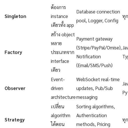
ต้องการ
Database connection
Singleton
instance
ทุ
pool, Logger, Config
เดียวทั้ง app
สร้าง object
Payment gateway
หลาย
(Stripe/PayPal/Omise),
Ja
Factory
ประเภทจาก
Notification
Ty
interface
(Email/SMS/Push)
เดียว
Event-
WebSocket real-time
Ja
Observer
driven
updates, Pub/Sub
Py
architecture
messaging
เปลี่ยน
Sorting algorithms,
algorithm
Authentication
Strategy
ทุ
ได้ตอน
methods, Pricing