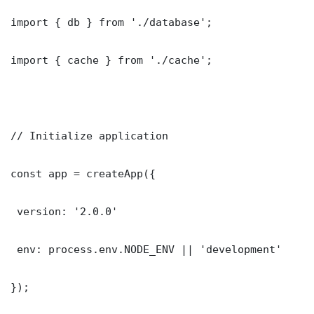
import { db } from './database';

import { cache } from './cache';

// Initialize application

const app = createApp({

 version: '2.0.0'

 env: process.env.NODE_ENV || 'development'

});
