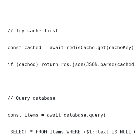
 // Try cache first

 const cached = await redisCache.get(cacheKey);

 if (cached) return res.json(JSON.parse(cached));
 // Query database

 const items = await database.query(

 'SELECT * FROM items WHERE ($1::text IS NULL OR