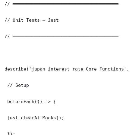
// ═══════════════════════════════════════

// Unit Tests — Jest

// ═══════════════════════════════════════

describe('japan interest rate Core Functions', ()
 // Setup

 beforeEach(() => {

 jest.clearAllMocks();

 });
