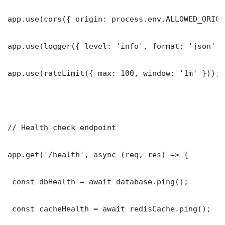
app.use(cors({ origin: process.env.ALLOWED_ORIGI
app.use(logger({ level: 'info', format: 'json' })
app.use(rateLimit({ max: 100, window: '1m' }));

// Health check endpoint

app.get('/health', async (req, res) => {

 const dbHealth = await database.ping();

 const cacheHealth = await redisCache.ping();
