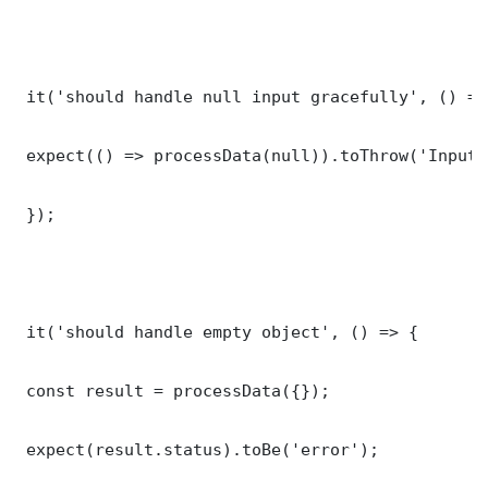
 it('should handle null input gracefully', () => 
 expect(() => processData(null)).toThrow('Input 
 });

 it('should handle empty object', () => {

 const result = processData({});

 expect(result.status).toBe('error');
