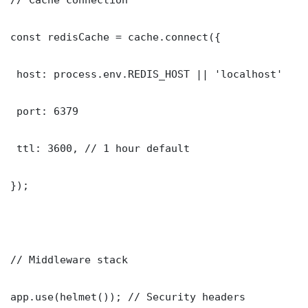
const redisCache = cache.connect({

 host: process.env.REDIS_HOST || 'localhost'

 port: 6379

 ttl: 3600, // 1 hour default

});

// Middleware stack

app.use(helmet()); // Security headers
