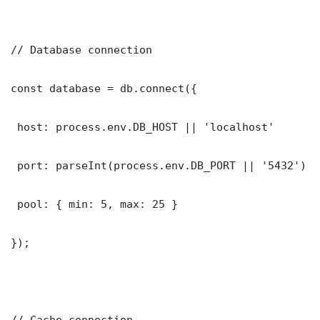
// Database connection

const database = db.connect({

 host: process.env.DB_HOST || 'localhost'

 port: parseInt(process.env.DB_PORT || '5432')

 pool: { min: 5, max: 25 }

});

// Cache connection
