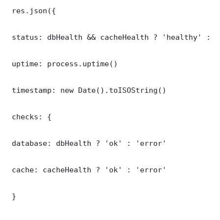
 res.json({

 status: dbHealth && cacheHealth ? 'healthy' : '
 uptime: process.uptime()

 timestamp: new Date().toISOString()

 checks: {

 database: dbHealth ? 'ok' : 'error'

 cache: cacheHealth ? 'ok' : 'error'

 }
