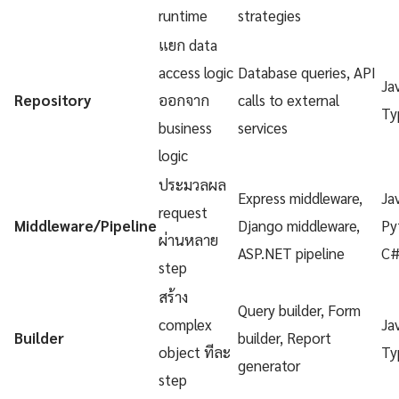
runtime
strategies
แยก data
access logic
Database queries, API
Ja
Repository
ออกจาก
calls to external
Ty
business
services
logic
ประมวลผล
Express middleware,
Ja
request
Middleware/Pipeline
Django middleware,
Py
ผ่านหลาย
ASP.NET pipeline
C
step
สร้าง
Query builder, Form
complex
Ja
Builder
builder, Report
object ทีละ
Ty
generator
step