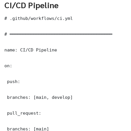
CI/CD Pipeline
# .github/workflows/ci.yml

# ═══════════════════════════════════════

name: CI/CD Pipeline

on:

 push:

 branches: [main, develop]

 pull_request:

 branches: [main]
