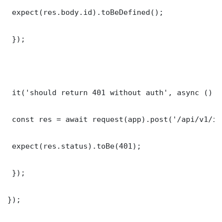
 expect(res.body.id).toBeDefined();

 });

 it('should return 401 without auth', async () =>
 const res = await request(app).post('/api/v1/it
 expect(res.status).toBe(401);

 });

});