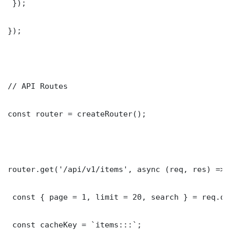
 });

});

// API Routes

const router = createRouter();

router.get('/api/v1/items', async (req, res) => {
 const { page = 1, limit = 20, search } = req.que
 const cacheKey = `items:::`;
