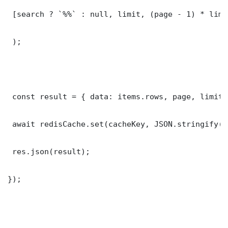
 [search ? `%%` : null, limit, (page - 1) * limit
 );

 const result = { data: items.rows, page, limit,
 await redisCache.set(cacheKey, JSON.stringify(r
 res.json(result);

});
