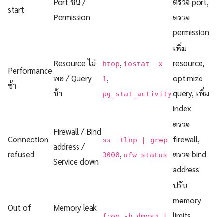
Port ชน /
ตรวจ port,
start
Permission
ตรวจ
permission
เพิ่ม
Resource ไม่
,
resource,
htop
iostat -x
Performance
พอ / Query
,
optimize
1
ช้า
ช้า
query, เพิ่ม
pg_stat_activity
index
ตรวจ
Firewall / Bind
Connection
firewall,
ss -tlnp | grep
address /
refused
,
ตรวจ bind
3000
ufw status
Service down
address
ปรับ
memory
Out of
Memory leak
,
limits,
free -h
dmesg |