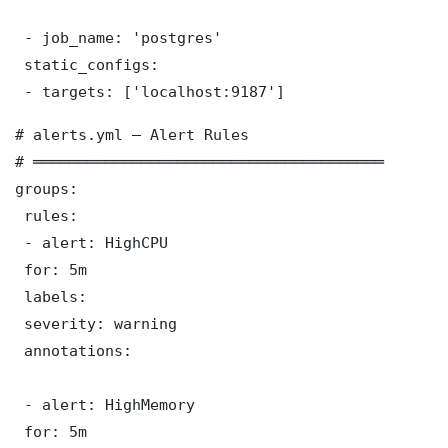
 - job_name: 'postgres'

 static_configs:

 - targets: ['localhost:9187']
# alerts.yml — Alert Rules

# ═══════════════════════════════════════

groups:

 rules:

 - alert: HighCPU

 for: 5m

 labels:

 severity: warning

 annotations:

 - alert: HighMemory

 for: 5m
