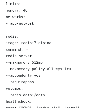
 limits:

 memory: 4G

 networks:

 - app-network

 redis:

 image: redis:7-alpine

 command: >

 redis-server

 --maxmemory 512mb

 --maxmemory-policy allkeys-lru

 --appendonly yes

 --requirepass 

 volumes:

 - redis_data:/data

 healthcheck:

 test: ["CMD", "redis-cli", "ping"]
