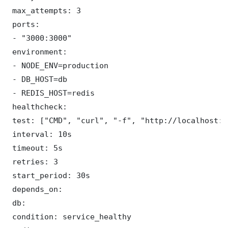
 max_attempts: 3

 ports:

 - "3000:3000"

 environment:

 - NODE_ENV=production

 - DB_HOST=db

 - REDIS_HOST=redis

 healthcheck:

 test: ["CMD", "curl", "-f", "http://localhost:3
 interval: 10s

 timeout: 5s

 retries: 3

 start_period: 30s

 depends_on:

 db:

 condition: service_healthy
