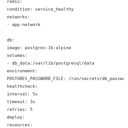
 redis:

 condition: service_healthy

 networks:

 - app-network

 db:

 image: postgres:16-alpine

 volumes:

 - db_data:/var/lib/postgresql/data

 environment:

 POSTGRES_PASSWORD_FILE: /run/secrets/db_password
 healthcheck:

 interval: 5s

 timeout: 3s

 retries: 5

 deploy:

 resources:
