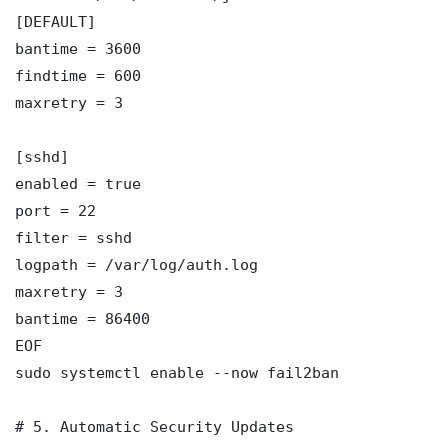
[DEFAULT]

bantime = 3600

findtime = 600

maxretry = 3

[sshd]

enabled = true

port = 22

filter = sshd

logpath = /var/log/auth.log

maxretry = 3

bantime = 86400

EOF

sudo systemctl enable --now fail2ban

# 5. Automatic Security Updates
