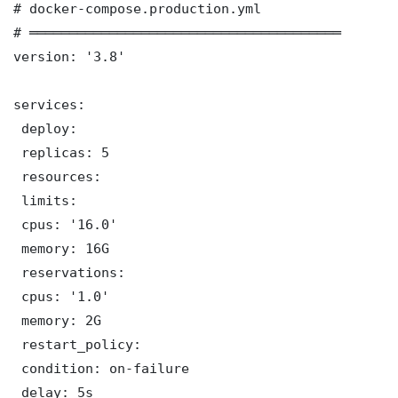
# docker-compose.production.yml

# ═══════════════════════════════════════

version: '3.8'

services:

 deploy:

 replicas: 5

 resources:

 limits:

 cpus: '16.0'

 memory: 16G

 reservations:

 cpus: '1.0'

 memory: 2G

 restart_policy:

 condition: on-failure

 delay: 5s
