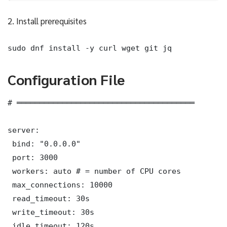
2. Install prerequisites
sudo dnf install -y curl wget git jq
Configuration File
# ═══════════════════════════════════════

server:

 bind: "0.0.0.0"

 port: 3000

 workers: auto # = number of CPU cores

 max_connections: 10000

 read_timeout: 30s

 write_timeout: 30s

 idle_timeout: 120s
