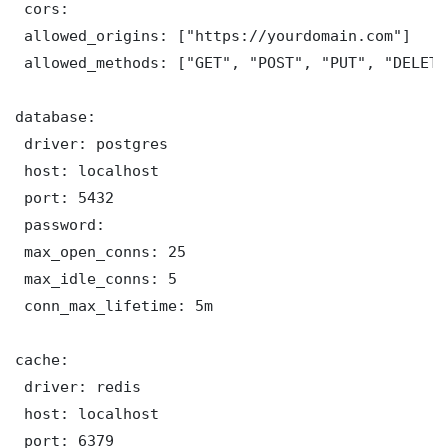
 cors:

 allowed_origins: ["https://yourdomain.com"]

 allowed_methods: ["GET", "POST", "PUT", "DELETE"
database:

 driver: postgres

 host: localhost

 port: 5432

 password: 

 max_open_conns: 25

 max_idle_conns: 5

 conn_max_lifetime: 5m

cache:

 driver: redis

 host: localhost

 port: 6379
