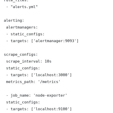
 - "alerts.yml"

alerting:

 alertmanagers:

 - static_configs:

 - targets: ['alertmanager:9093']

scrape_configs:

 scrape_interval: 10s

 static_configs:

 - targets: ['localhost:3000']

 metrics_path: '/metrics'

 - job_name: 'node-exporter'

 static_configs:

 - targets: ['localhost:9100']
