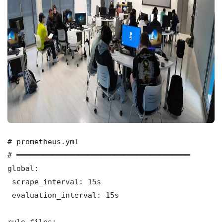
# prometheus.yml

# ═══════════════════════════════════════

global:

 scrape_interval: 15s

 evaluation_interval: 15s

rule_files:
