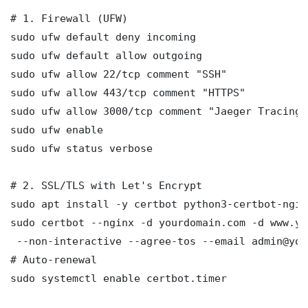
# 1. Firewall (UFW)

sudo ufw default deny incoming

sudo ufw default allow outgoing

sudo ufw allow 22/tcp comment "SSH"

sudo ufw allow 443/tcp comment "HTTPS"

sudo ufw allow 3000/tcp comment "Jaeger Tracing 
sudo ufw enable

sudo ufw status verbose

# 2. SSL/TLS with Let's Encrypt

sudo apt install -y certbot python3-certbot-nginx
sudo certbot --nginx -d yourdomain.com -d www.yo
 --non-interactive --agree-tos --email admin@you
# Auto-renewal

sudo systemctl enable certbot.timer
