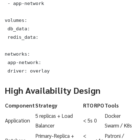
 - app-network

volumes:

 db_data:

 redis_data:

networks:

 app-network:

 driver: overlay
High Availability Design
Component
Strategy
RTO
RPO
Tools
5 replicas + Load
Docker
Application
< 5s
0
Balancer
Swarm / K8s
Primary-Replica +
<
Patroni /