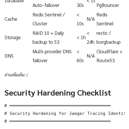
Database
< 1s
Auto-failover
30s
PgBouncer
Redis Sentinel /
<
Redis
Cache
N/A
Cluster
10s
Sentinel
RAID 10 + Daily
<
restic /
Storage
< 1h
backup to S3
24h
borgbackup
Multi-provider DNS
<
CloudFlare +
DNS
N/A
failover
60s
Route53
อ่านเพิ่มเติม: |
Security Hardening Checklist
# ═══════════════════════════════════════

# Security Hardening for Jaeger Tracing Identity
# ═══════════════════════════════════════
