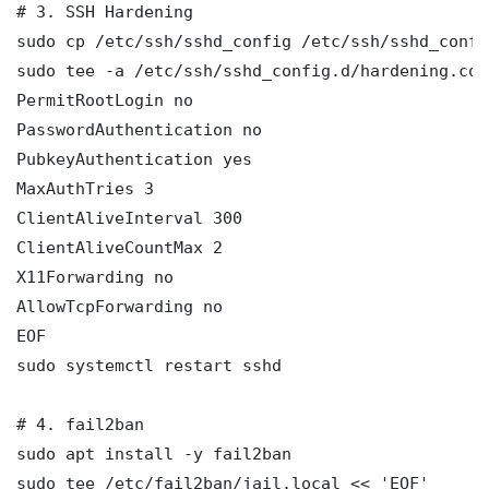
# 3. SSH Hardening

sudo cp /etc/ssh/sshd_config /etc/ssh/sshd_config
sudo tee -a /etc/ssh/sshd_config.d/hardening.con
PermitRootLogin no

PasswordAuthentication no

PubkeyAuthentication yes

MaxAuthTries 3

ClientAliveInterval 300

ClientAliveCountMax 2

X11Forwarding no

AllowTcpForwarding no

EOF

sudo systemctl restart sshd

# 4. fail2ban

sudo apt install -y fail2ban

sudo tee /etc/fail2ban/jail.local << 'EOF'
