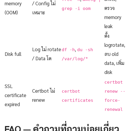
memory
/ Config ไม่
ตรวจ
grep -i oom
(OOM)
เหมาะ
memory
leak
ตั้ง
logrotate,
Log ไม่ rotate
,
df -h
du -sh
Disk full
ลบ old
/ Data โต
/var/log/*
data, เพิ่ม
disk
certbot
SSL
Certbot ไม่
certbot
renew --
certificate
renew
certificates
force-
expired
renewal
FAQ — คำถามที่ถามบ่อยเกี่ยว