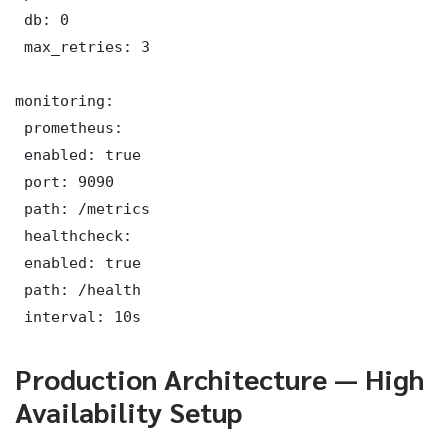
 db: 0

 max_retries: 3

monitoring:

 prometheus:

 enabled: true

 port: 9090

 path: /metrics

 healthcheck:

 enabled: true

 path: /health

 interval: 10s
Production Architecture — High
Availability Setup