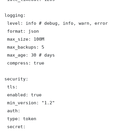
logging:

 level: info # debug, info, warn, error

 format: json

 max_size: 100M

 max_backups: 5

 max_age: 30 # days

 compress: true

security:

 tls:

 enabled: true

 min_version: "1.2"

 auth:

 type: token

 secret: 
