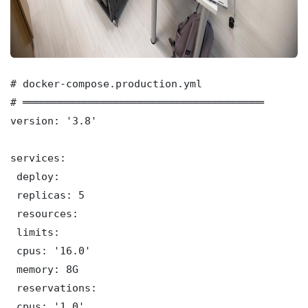
# docker-compose.production.yml

# ═══════════════════════════════════════

version: '3.8'

services:

 deploy:

 replicas: 5

 resources:

 limits:

 cpus: '16.0'

 memory: 8G

 reservations:

 cpus: '1.0'
