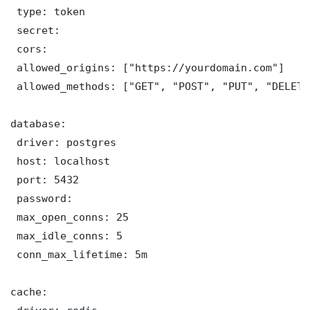
 type: token

 secret: 

 cors:

 allowed_origins: ["https://yourdomain.com"]

 allowed_methods: ["GET", "POST", "PUT", "DELETE"
database:

 driver: postgres

 host: localhost

 port: 5432

 password: 

 max_open_conns: 25

 max_idle_conns: 5

 conn_max_lifetime: 5m

cache:
