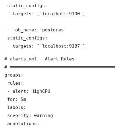
 static_configs:

 - targets: ['localhost:9100']

 - job_name: 'postgres'

 static_configs:

 - targets: ['localhost:9187']
# alerts.yml — Alert Rules

# ═══════════════════════════════════════

groups:

 rules:

 - alert: HighCPU

 for: 5m

 labels:

 severity: warning

 annotations:
