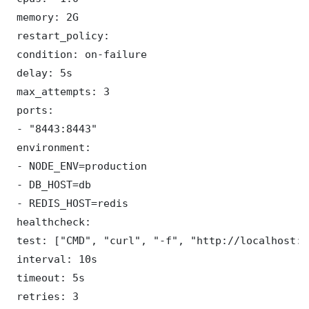
 memory: 2G

 restart_policy:

 condition: on-failure

 delay: 5s

 max_attempts: 3

 ports:

 - "8443:8443"

 environment:

 - NODE_ENV=production

 - DB_HOST=db

 - REDIS_HOST=redis

 healthcheck:

 test: ["CMD", "curl", "-f", "http://localhost:8
 interval: 10s

 timeout: 5s

 retries: 3
