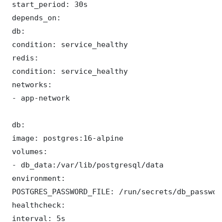
 start_period: 30s

 depends_on:

 db:

 condition: service_healthy

 redis:

 condition: service_healthy

 networks:

 - app-network

 db:

 image: postgres:16-alpine

 volumes:

 - db_data:/var/lib/postgresql/data

 environment:

 POSTGRES_PASSWORD_FILE: /run/secrets/db_password
 healthcheck:

 interval: 5s
