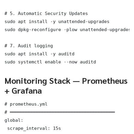
# 5. Automatic Security Updates

sudo apt install -y unattended-upgrades

sudo dpkg-reconfigure -plow unattended-upgrades

# 7. Audit logging

sudo apt install -y auditd

sudo systemctl enable --now auditd
Monitoring Stack — Prometheus
+ Grafana
# prometheus.yml

# ═══════════════════════════════════════

global:

 scrape_interval: 15s
