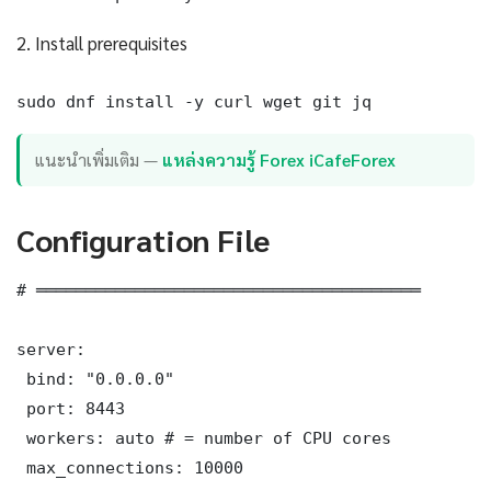
2. Install prerequisites
sudo dnf install -y curl wget git jq
แนะนำเพิ่มเติม —
แหล่งความรู้ Forex iCafeForex
Configuration File
# ═══════════════════════════════════════

server:

 bind: "0.0.0.0"

 port: 8443

 workers: auto # = number of CPU cores

 max_connections: 10000
