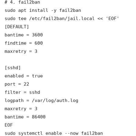
# 4. fail2ban

sudo apt install -y fail2ban

sudo tee /etc/fail2ban/jail.local << 'EOF'

[DEFAULT]

bantime = 3600

findtime = 600

maxretry = 3

[sshd]

enabled = true

port = 22

filter = sshd

logpath = /var/log/auth.log

maxretry = 3

bantime = 86400

EOF

sudo systemctl enable --now fail2ban
