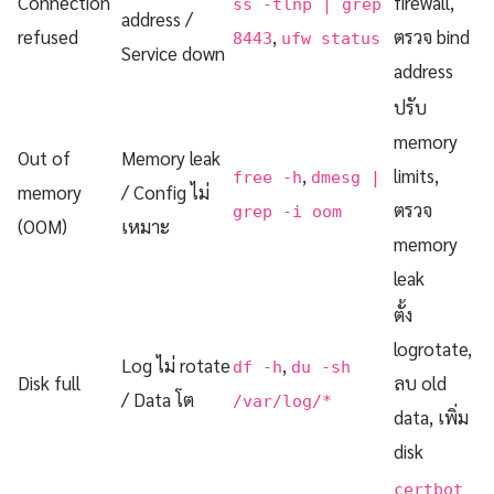
Connection
firewall,
ss -tlnp | grep
address /
refused
,
ตรวจ bind
8443
ufw status
Service down
address
ปรับ
memory
Out of
Memory leak
,
limits,
free -h
dmesg |
memory
/ Config ไม่
ตรวจ
grep -i oom
(OOM)
เหมาะ
memory
leak
ตั้ง
logrotate,
Log ไม่ rotate
,
df -h
du -sh
Disk full
ลบ old
/ Data โต
/var/log/*
data, เพิ่ม
disk
certbot