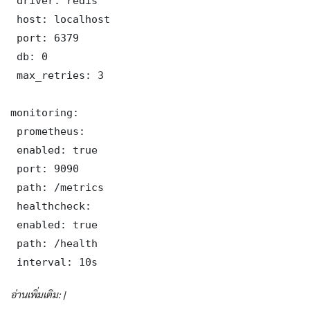
 driver: redis

 host: localhost

 port: 6379

 db: 0

 max_retries: 3

monitoring:

 prometheus:

 enabled: true

 port: 9090

 path: /metrics

 healthcheck:

 enabled: true

 path: /health

 interval: 10s
อ่านเพิ่มเติม: |