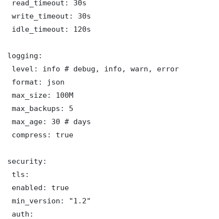
 read_timeout: 30s

 write_timeout: 30s

 idle_timeout: 120s

logging:

 level: info # debug, info, warn, error

 format: json

 max_size: 100M

 max_backups: 5

 max_age: 30 # days

 compress: true

security:

 tls:

 enabled: true

 min_version: "1.2"

 auth:
