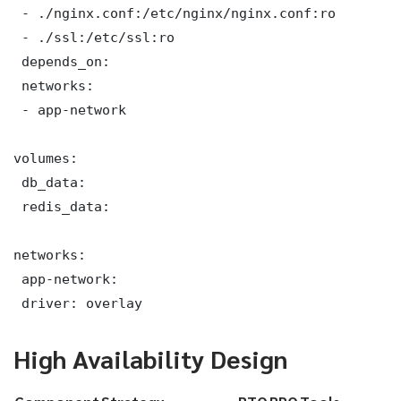
 - ./nginx.conf:/etc/nginx/nginx.conf:ro

 - ./ssl:/etc/ssl:ro

 depends_on:

 networks:

 - app-network

volumes:

 db_data:

 redis_data:

networks:

 app-network:

 driver: overlay
High Availability Design