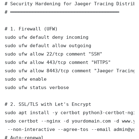
# Security Hardening for Jaeger Tracing Distribu
# ═══════════════════════════════════════

# 1. Firewall (UFW)

sudo ufw default deny incoming

sudo ufw default allow outgoing

sudo ufw allow 22/tcp comment "SSH"

sudo ufw allow 443/tcp comment "HTTPS"

sudo ufw allow 8443/tcp comment "Jaeger Tracing 
sudo ufw enable

sudo ufw status verbose

# 2. SSL/TLS with Let's Encrypt

sudo apt install -y certbot python3-certbot-nginx
sudo certbot --nginx -d yourdomain.com -d www.yo
 --non-interactive --agree-tos --email admin@you
# Auto-renewal
