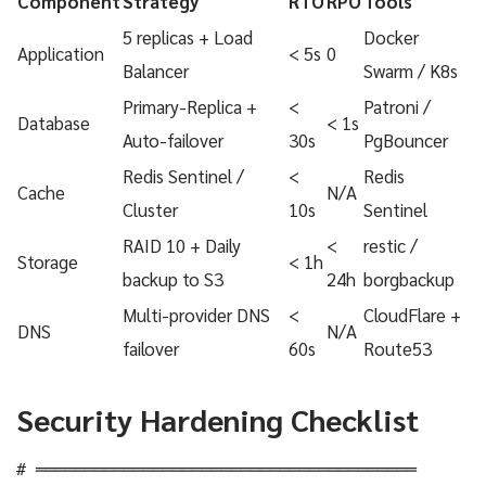
Component
Strategy
RTO
RPO
Tools
5 replicas + Load
Docker
Application
< 5s
0
Balancer
Swarm / K8s
Primary-Replica +
<
Patroni /
Database
< 1s
Auto-failover
30s
PgBouncer
Redis Sentinel /
<
Redis
Cache
N/A
Cluster
10s
Sentinel
RAID 10 + Daily
<
restic /
Storage
< 1h
backup to S3
24h
borgbackup
Multi-provider DNS
<
CloudFlare +
DNS
N/A
failover
60s
Route53
Security Hardening Checklist
# ═══════════════════════════════════════
