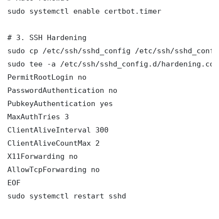
sudo systemctl enable certbot.timer

# 3. SSH Hardening

sudo cp /etc/ssh/sshd_config /etc/ssh/sshd_config
sudo tee -a /etc/ssh/sshd_config.d/hardening.con
PermitRootLogin no

PasswordAuthentication no

PubkeyAuthentication yes

MaxAuthTries 3

ClientAliveInterval 300

ClientAliveCountMax 2

X11Forwarding no

AllowTcpForwarding no

EOF

sudo systemctl restart sshd
