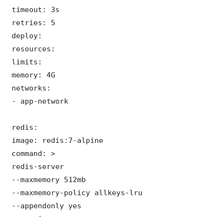
 timeout: 3s

 retries: 5

 deploy:

 resources:

 limits:

 memory: 4G

 networks:

 - app-network

 redis:

 image: redis:7-alpine

 command: >

 redis-server

 --maxmemory 512mb

 --maxmemory-policy allkeys-lru

 --appendonly yes
