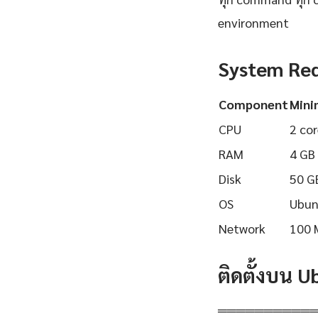
environment
System Re
Component
Min
CPU
2 cor
RAM
4 GB
Disk
50 G
OS
Ubun
Network
100 
ติดตั้งบน 
══════════