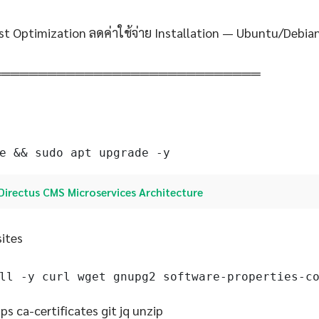
st Optimization ลดค่าใช้จ่าย Installation — Ubuntu/Debia
═════════════════════════════
e && sudo apt upgrade -y
Directus CMS Microservices Architecture
sites
ll -y curl wget gnupg2 software-properties-c
s ca-certificates git jq unzip