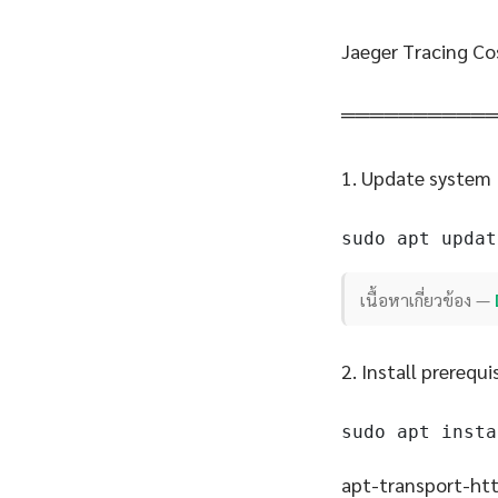
Jaeger Tracing Co
══════════
1. Update system
sudo apt updat
เนื้อหาเกี่ยวข้อง —
2. Install prerequi
sudo apt insta
apt-transport-http