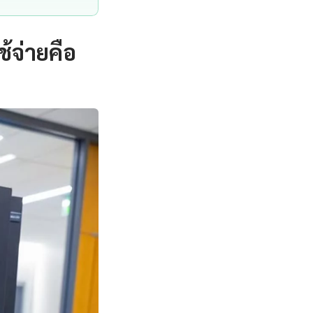
้จ่ายคือ