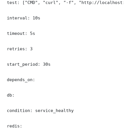
 test: ["CMD", "curl", "-f", "http://localhost:8
 interval: 10s

 timeout: 5s

 retries: 3

 start_period: 30s

 depends_on:

 db:

 condition: service_healthy

 redis:
