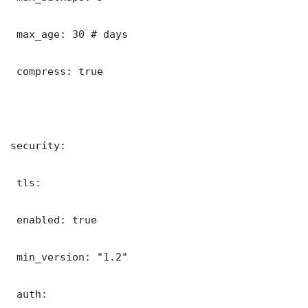
 max_age: 30 # days

 compress: true

security:

 tls:

 enabled: true

 min_version: "1.2"

 auth:
