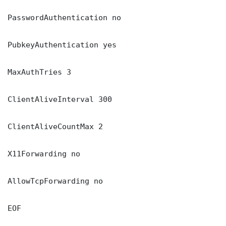
PasswordAuthentication no

PubkeyAuthentication yes

MaxAuthTries 3

ClientAliveInterval 300

ClientAliveCountMax 2

X11Forwarding no

AllowTcpForwarding no

EOF
