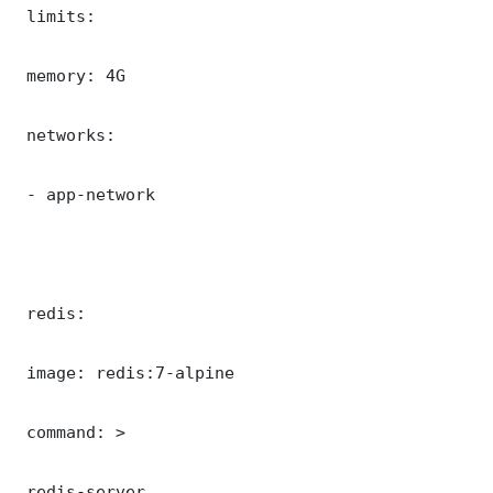
 limits:

 memory: 4G

 networks:

 - app-network

 redis:

 image: redis:7-alpine

 command: >

 redis-server
