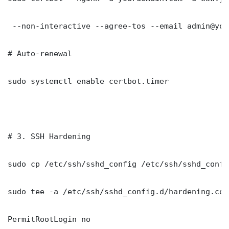
 --non-interactive --agree-tos --email admin@you
# Auto-renewal

sudo systemctl enable certbot.timer

# 3. SSH Hardening

sudo cp /etc/ssh/sshd_config /etc/ssh/sshd_config
sudo tee -a /etc/ssh/sshd_config.d/hardening.con
PermitRootLogin no
