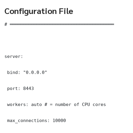
Configuration File
# ═══════════════════════════════════════

server:

 bind: "0.0.0.0"

 port: 8443

 workers: auto # = number of CPU cores

 max_connections: 10000
