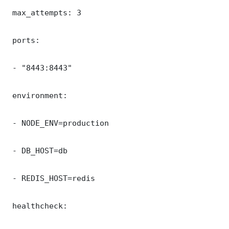
 max_attempts: 3

 ports:

 - "8443:8443"

 environment:

 - NODE_ENV=production

 - DB_HOST=db

 - REDIS_HOST=redis

 healthcheck:
