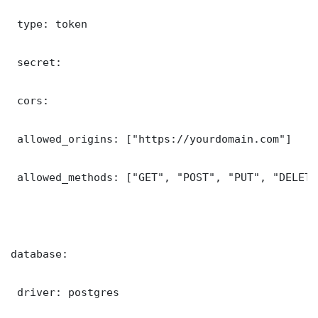
 type: token

 secret: 

 cors:

 allowed_origins: ["https://yourdomain.com"]

 allowed_methods: ["GET", "POST", "PUT", "DELETE"
database:

 driver: postgres
