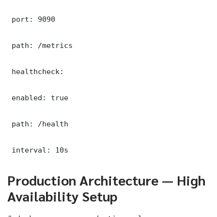
 port: 9090

 path: /metrics

 healthcheck:

 enabled: true

 path: /health

 interval: 10s
Production Architecture — High
Availability Setup