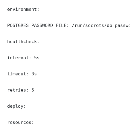
 environment:

 POSTGRES_PASSWORD_FILE: /run/secrets/db_password
 healthcheck:

 interval: 5s

 timeout: 3s

 retries: 5

 deploy:

 resources:
