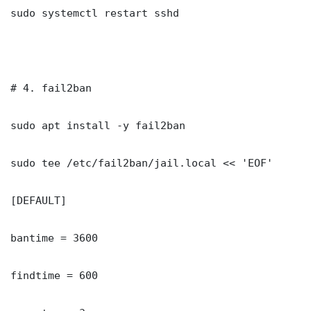
sudo systemctl restart sshd

# 4. fail2ban

sudo apt install -y fail2ban

sudo tee /etc/fail2ban/jail.local << 'EOF'

[DEFAULT]

bantime = 3600

findtime = 600
