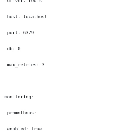
 driver: redis

 host: localhost

 port: 6379

 db: 0

 max_retries: 3

monitoring:

 prometheus:

 enabled: true
