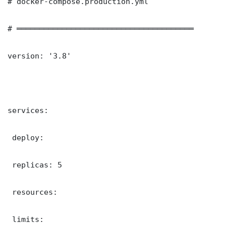
# docker-compose.production.yml

# ═══════════════════════════════════════

version: '3.8'

services:

 deploy:

 replicas: 5

 resources:

 limits:
