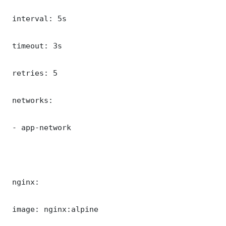
 interval: 5s

 timeout: 3s

 retries: 5

 networks:

 - app-network

 nginx:

 image: nginx:alpine
