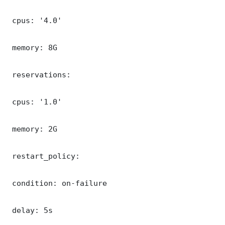
 cpus: '4.0'

 memory: 8G

 reservations:

 cpus: '1.0'

 memory: 2G

 restart_policy:

 condition: on-failure

 delay: 5s
