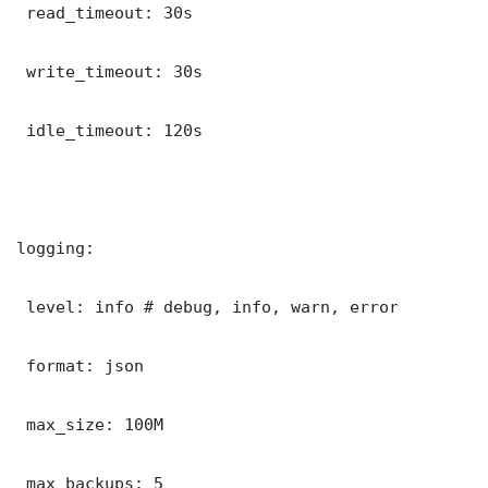
 read_timeout: 30s

 write_timeout: 30s

 idle_timeout: 120s

logging:

 level: info # debug, info, warn, error

 format: json

 max_size: 100M

 max_backups: 5
