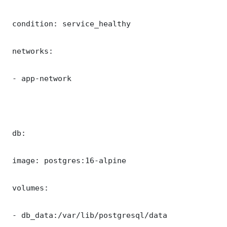
 condition: service_healthy

 networks:

 - app-network

 db:

 image: postgres:16-alpine

 volumes:

 - db_data:/var/lib/postgresql/data
