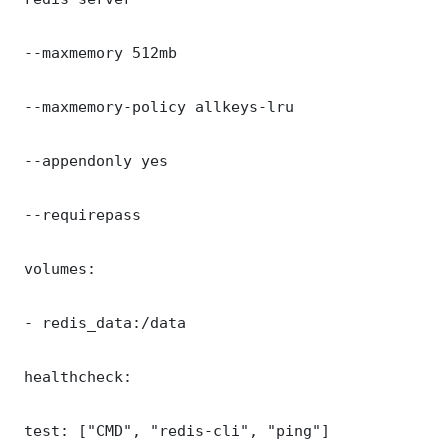
 --maxmemory 512mb

 --maxmemory-policy allkeys-lru

 --appendonly yes

 --requirepass 

 volumes:

 - redis_data:/data

 healthcheck:

 test: ["CMD", "redis-cli", "ping"]
