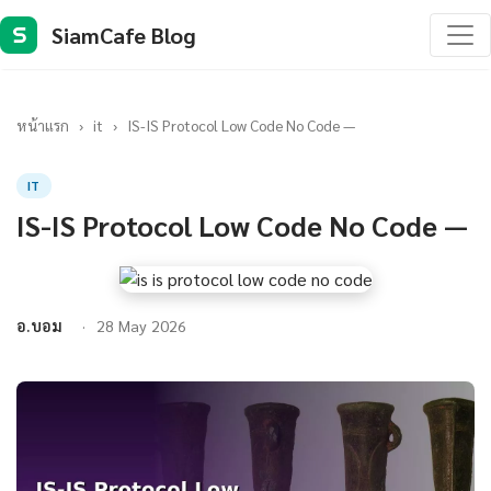
SiamCafe Blog
S
หน้าแรก
›
it
›
IS-IS Protocol Low Code No Code —
IT
IS-IS Protocol Low Code No Code —
อ.บอม
28 May 2026