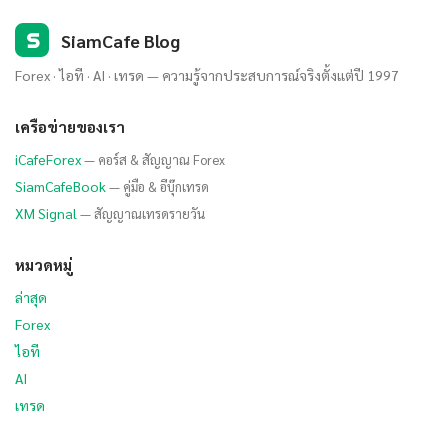
S
SiamCafe Blog
Forex · ไอที · AI · เทรด — ความรู้จากประสบการณ์จริงตั้งแต่ปี 1997
เครือข่ายของเรา
iCafeForex
— คอร์ส & สัญญาณ Forex
SiamCafeBook
— คู่มือ & อีบุ๊กเทรด
XM Signal
— สัญญาณเทรดรายวัน
หมวดหมู่
ล่าสุด
Forex
ไอที
AI
เทรด