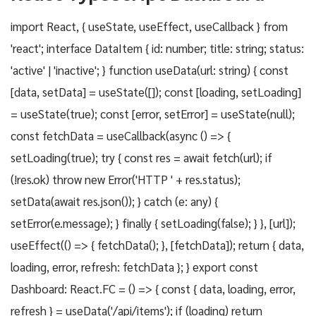
import React, { useState, useEffect, useCallback } from
'react'; interface DataItem { id: number; title: string; status:
'active' | 'inactive'; } function useData(url: string) { const
[data, setData] = useState([]); const [loading, setLoading]
= useState(true); const [error, setError] = useState(null);
const fetchData = useCallback(async () => {
setLoading(true); try { const res = await fetch(url); if
(!res.ok) throw new Error('HTTP ' + res.status);
setData(await res.json()); } catch (e: any) {
setError(e.message); } finally { setLoading(false); } }, [url]);
useEffect(() => { fetchData(); }, [fetchData]); return { data,
loading, error, refresh: fetchData }; } export const
Dashboard: React.FC = () => { const { data, loading, error,
refresh } = useData('/api/items'); if (loading) return