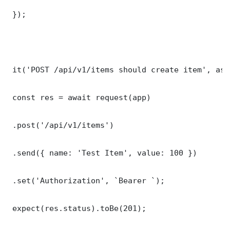
 });

 it('POST /api/v1/items should create item', asy
 const res = await request(app)

 .post('/api/v1/items')

 .send({ name: 'Test Item', value: 100 })

 .set('Authorization', `Bearer `);

 expect(res.status).toBe(201);
