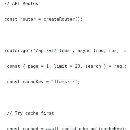
// API Routes

const router = createRouter();

router.get('/api/v1/items', async (req, res) => {
 const { page = 1, limit = 20, search } = req.que
 const cacheKey = `items:::`;

 // Try cache first

 const cached = await redisCache.get(cacheKey);
