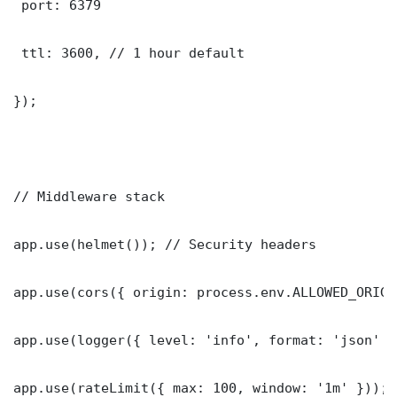
 port: 6379

 ttl: 3600, // 1 hour default

});

// Middleware stack

app.use(helmet()); // Security headers

app.use(cors({ origin: process.env.ALLOWED_ORIGI
app.use(logger({ level: 'info', format: 'json' })
app.use(rateLimit({ max: 100, window: '1m' }));
