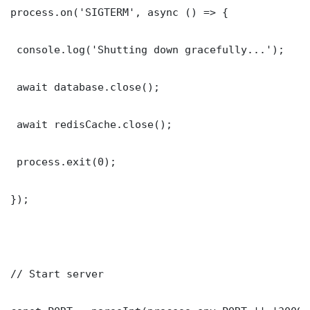
process.on('SIGTERM', async () => {

 console.log('Shutting down gracefully...');

 await database.close();

 await redisCache.close();

 process.exit(0);

});

// Start server
