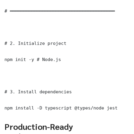
# ═══════════════════════════════════════

# 2. Initialize project

npm init -y # Node.js

# 3. Install dependencies

npm install -D typescript @types/node jest
Production-Ready