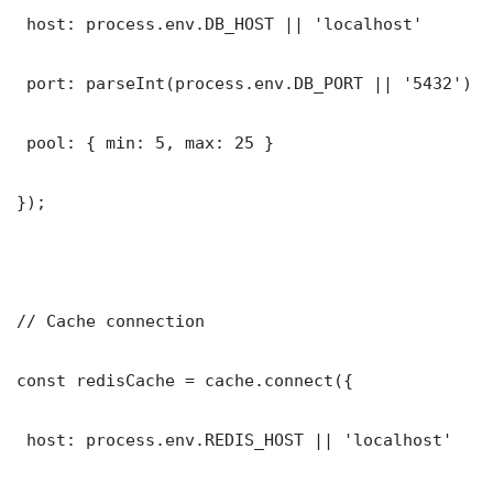
 host: process.env.DB_HOST || 'localhost'

 port: parseInt(process.env.DB_PORT || '5432')

 pool: { min: 5, max: 25 }

});

// Cache connection

const redisCache = cache.connect({

 host: process.env.REDIS_HOST || 'localhost'
