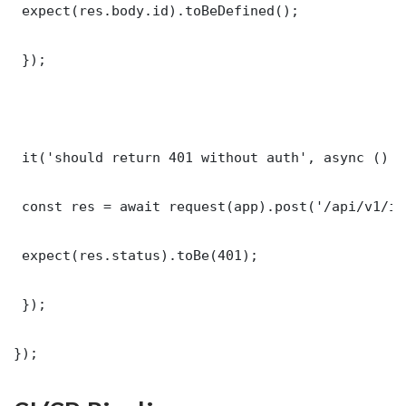
 expect(res.body.id).toBeDefined();

 });

 it('should return 401 without auth', async () =>
 const res = await request(app).post('/api/v1/it
 expect(res.status).toBe(401);

 });

});