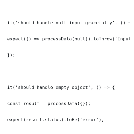
 it('should handle null input gracefully', () => 
 expect(() => processData(null)).toThrow('Input 
 });

 it('should handle empty object', () => {

 const result = processData({});

 expect(result.status).toBe('error');
