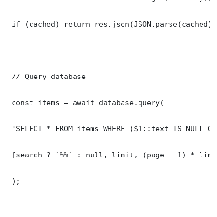
 if (cached) return res.json(JSON.parse(cached));
 // Query database

 const items = await database.query(

 'SELECT * FROM items WHERE ($1::text IS NULL OR
 [search ? `%%` : null, limit, (page - 1) * limit
 );
