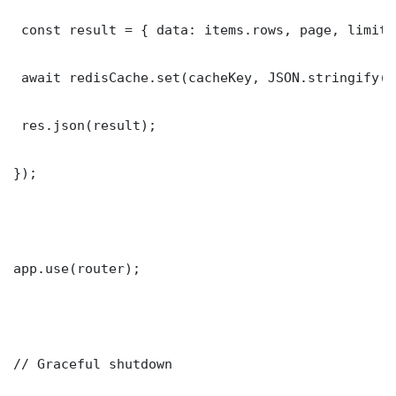
 const result = { data: items.rows, page, limit,
 await redisCache.set(cacheKey, JSON.stringify(r
 res.json(result);

});

app.use(router);

// Graceful shutdown
