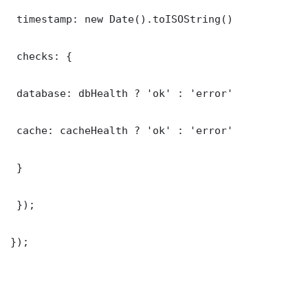
 timestamp: new Date().toISOString()

 checks: {

 database: dbHealth ? 'ok' : 'error'

 cache: cacheHealth ? 'ok' : 'error'

 }

 });

});
