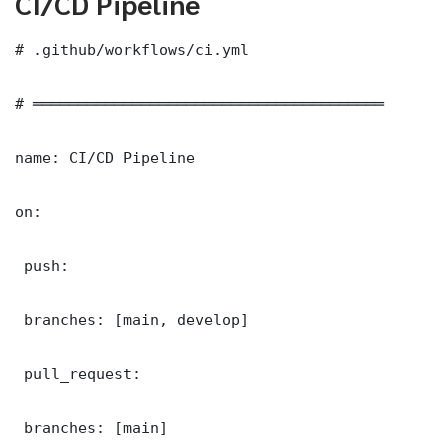
CI/CD Pipeline
# .github/workflows/ci.yml

# ═══════════════════════════════════════

name: CI/CD Pipeline

on:

 push:

 branches: [main, develop]

 pull_request:

 branches: [main]
