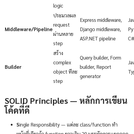
logic
ประมวลผล
Express middleware,
Ja
request
Middleware/Pipeline
Django middleware,
Py
ผ่านหลาย
ASP.NET pipeline
C
step
สร้าง
Query builder, Form
complex
Ja
Builder
builder, Report
object ทีละ
Ty
generator
step
SOLID Principles — หลักการเขียน
โค้ดที่ดี
S
ingle Responsibility — แต่ละ class/function ทำ
หน้าที่เดียวถ้า function ยาวเกิน 20 บรรทัดควรแยกออก