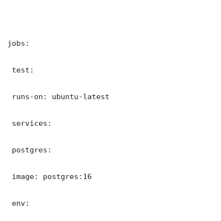
jobs:

 test:

 runs-on: ubuntu-latest

 services:

 postgres:

 image: postgres:16

 env:
