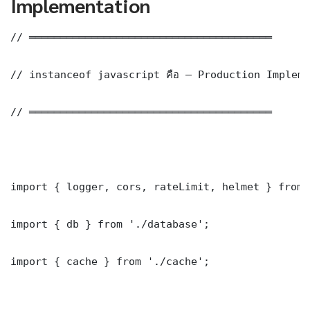
Implementation
// ═══════════════════════════════════════

// instanceof javascript คือ — Production Impleme
// ═══════════════════════════════════════

import { logger, cors, rateLimit, helmet } from 
import { db } from './database';

import { cache } from './cache';
