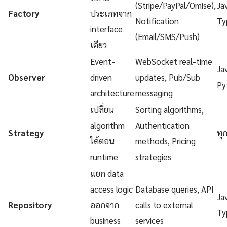
(Stripe/PayPal/Omise),
Ja
Factory
ประเภทจาก
Notification
Ty
interface
(Email/SMS/Push)
เดียว
Event-
WebSocket real-time
Ja
Observer
driven
updates, Pub/Sub
Py
architecture
messaging
เปลี่ยน
Sorting algorithms,
algorithm
Authentication
Strategy
ทุ
ได้ตอน
methods, Pricing
runtime
strategies
แยก data
access logic
Database queries, API
Ja
Repository
ออกจาก
calls to external
Ty
business
services