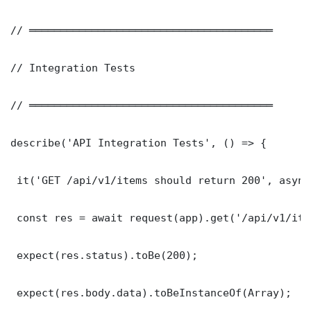
// ═══════════════════════════════════════

// Integration Tests

// ═══════════════════════════════════════

describe('API Integration Tests', () => {

 it('GET /api/v1/items should return 200', async
 const res = await request(app).get('/api/v1/item
 expect(res.status).toBe(200);

 expect(res.body.data).toBeInstanceOf(Array);
