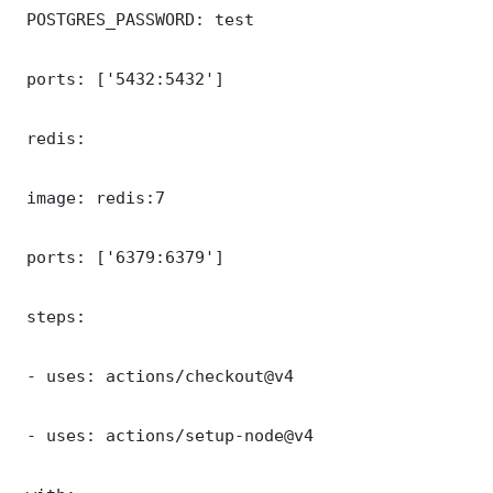
 POSTGRES_PASSWORD: test

 ports: ['5432:5432']

 redis:

 image: redis:7

 ports: ['6379:6379']

 steps:

 - uses: actions/checkout@v4

 - uses: actions/setup-node@v4
