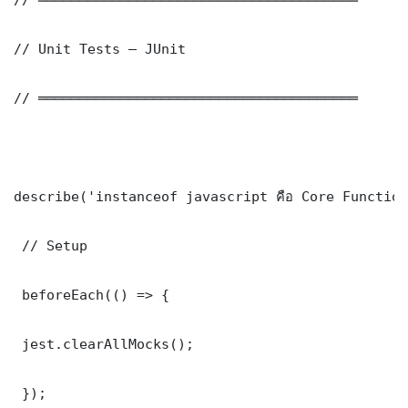
// Unit Tests — JUnit

// ═══════════════════════════════════════

describe('instanceof javascript คือ Core Function
 // Setup

 beforeEach(() => {

 jest.clearAllMocks();

 });
