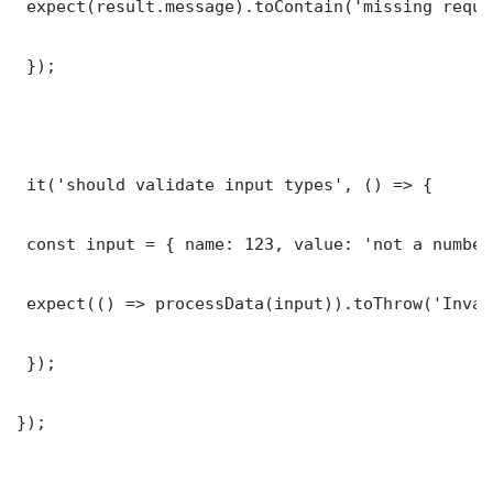
 expect(result.message).toContain('missing requi
 });

 it('should validate input types', () => {

 const input = { name: 123, value: 'not a number'
 expect(() => processData(input)).toThrow('Inval
 });

});
