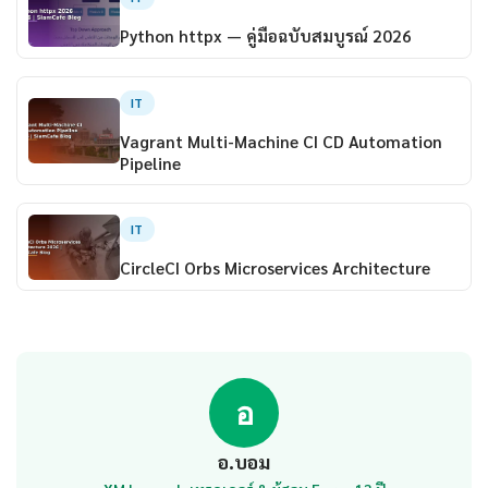
Python httpx — คู่มือฉบับสมบูรณ์ 2026
IT
Vagrant Multi-Machine CI CD Automation
Pipeline
IT
CircleCI Orbs Microservices Architecture
อ
อ.บอม