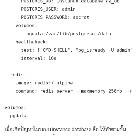
      POSTGRES_DB: instance-database-คือ_db

      POSTGRES_USER: admin

      POSTGRES_PASSWORD: secret

    volumes:

      - pgdata:/var/lib/postgresql/data

    healthcheck:

      test: ["CMD-SHELL", "pg_isready -U admin"]

      interval: 10s

  redis:

    image: redis:7-alpine

    command: redis-server --maxmemory 256mb --ma
volumes:

  pgdata:
เมื่อเกิดปัญหาในระบบ instance database คือ ให้ทำตามขั้น