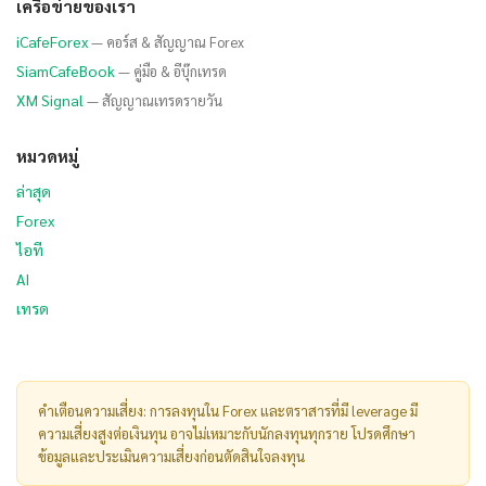
เครือข่ายของเรา
iCafeForex
— คอร์ส & สัญญาณ Forex
SiamCafeBook
— คู่มือ & อีบุ๊กเทรด
XM Signal
— สัญญาณเทรดรายวัน
หมวดหมู่
ล่าสุด
Forex
ไอที
AI
เทรด
คำเตือนความเสี่ยง: การลงทุนใน Forex และตราสารที่มี leverage มี
ความเสี่ยงสูงต่อเงินทุน อาจไม่เหมาะกับนักลงทุนทุกราย โปรดศึกษา
ข้อมูลและประเมินความเสี่ยงก่อนตัดสินใจลงทุน