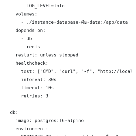
      - LOG_LEVEL=info

    volumes:

      - ./instance-database-คือ-data:/app/data

    depends_on:

      - db

      - redis

    restart: unless-stopped

    healthcheck:

      test: ["CMD", "curl", "-f", "http://localh
      interval: 30s

      timeout: 10s

      retries: 3

  db:

    image: postgres:16-alpine

    environment:
