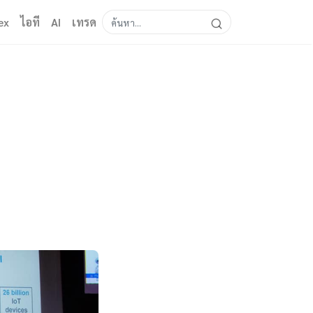
ex
ไอที
AI
เทรด