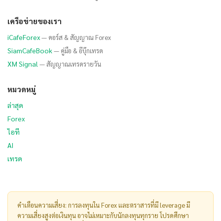
เครือข่ายของเรา
iCafeForex
— คอร์ส & สัญญาณ Forex
SiamCafeBook
— คู่มือ & อีบุ๊กเทรด
XM Signal
— สัญญาณเทรดรายวัน
หมวดหมู่
ล่าสุด
Forex
ไอที
AI
เทรด
คำเตือนความเสี่ยง: การลงทุนใน Forex และตราสารที่มี leverage มี
ความเสี่ยงสูงต่อเงินทุน อาจไม่เหมาะกับนักลงทุนทุกราย โปรดศึกษา