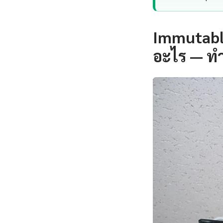
Immutabl
อะไร — ท