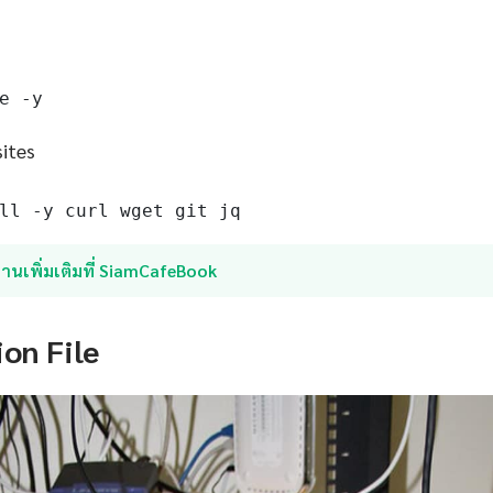
e -y
sites
ll -y curl wget git jq
่านเพิ่มเติมที่ SiamCafeBook
ion File