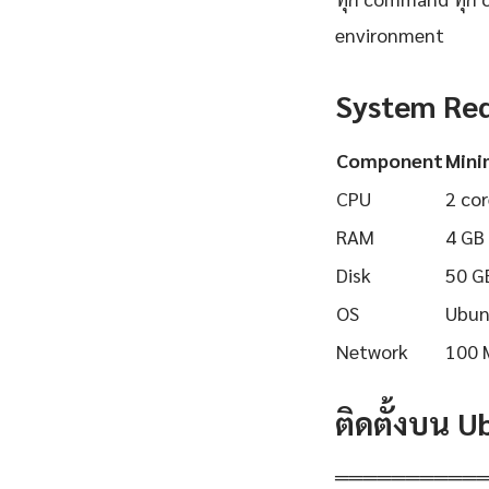
environment
System Re
Component
Min
CPU
2 cor
RAM
4 GB
Disk
50 G
OS
Ubun
Network
100 
ติดตั้งบน 
══════════