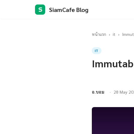
SiamCafe Blog
S
หน้าแรก
›
it
›
Immuta
IT
Immutabl
อ.บอม
28 May 20