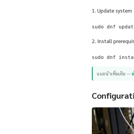
1. Update system
sudo dnf updat
2. Install prerequi
sudo dnf insta
แนะนำเพิ่มเติม —
อ
Configurat