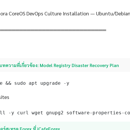
ora CoreOS DevOps Culture Installation — Ubuntu/Debia
═════════════════════════════
บทความที่เกี่ยวข้อง: Model Registry Disaster Recovery Plan
e && sudo apt upgrade -y
sites
ll -y curl wget gnupg2 software-properties-c
อร์สเทรด Forex ที่ iCafeForex