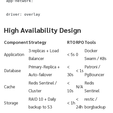
 app-network:

 driver: overlay
High Availability Design
Component
Strategy
RTO
RPO
Tools
3 replicas + Load
Docker
Application
< 5s
0
Balancer
Swarm / K8s
Primary-Replica +
<
Patroni /
Database
< 1s
Auto-failover
30s
PgBouncer
Redis Sentinel /
<
Redis
Cache
N/A
Cluster
10s
Sentinel
RAID 10 + Daily
<
restic /
Storage
< 1h
backup to S3
24h
borgbackup