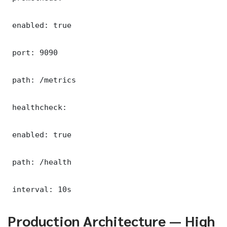
 enabled: true

 port: 9090

 path: /metrics

 healthcheck:

 enabled: true

 path: /health

 interval: 10s
Production Architecture — High