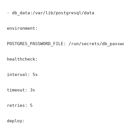
 - db_data:/var/lib/postgresql/data

 environment:

 POSTGRES_PASSWORD_FILE: /run/secrets/db_password
 healthcheck:

 interval: 5s

 timeout: 3s

 retries: 5

 deploy:
