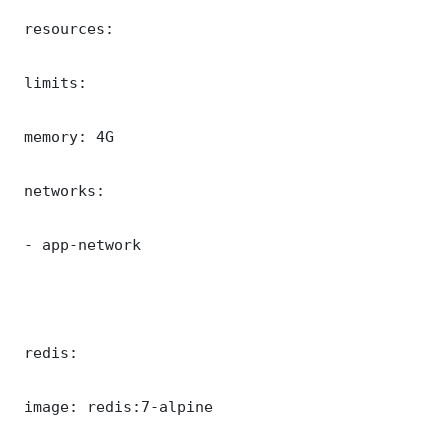
 resources:

 limits:

 memory: 4G

 networks:

 - app-network

 redis:

 image: redis:7-alpine
