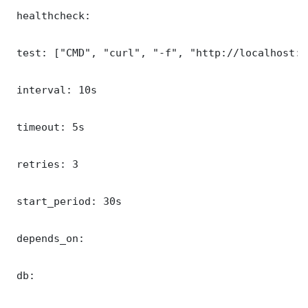
 healthcheck:

 test: ["CMD", "curl", "-f", "http://localhost:8
 interval: 10s

 timeout: 5s

 retries: 3

 start_period: 30s

 depends_on:

 db:
