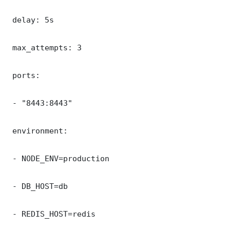
 delay: 5s

 max_attempts: 3

 ports:

 - "8443:8443"

 environment:

 - NODE_ENV=production

 - DB_HOST=db

 - REDIS_HOST=redis
