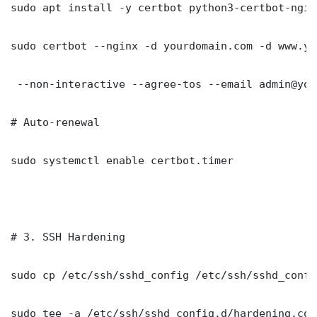
sudo apt install -y certbot python3-certbot-nginx
sudo certbot --nginx -d yourdomain.com -d www.yo
 --non-interactive --agree-tos --email admin@you
# Auto-renewal

sudo systemctl enable certbot.timer

# 3. SSH Hardening

sudo cp /etc/ssh/sshd_config /etc/ssh/sshd_config
sudo tee -a /etc/ssh/sshd_config.d/hardening.con