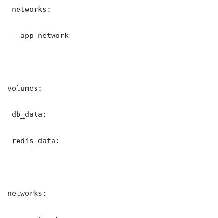
 networks:

 - app-network

volumes:

 db_data:

 redis_data:

networks:
