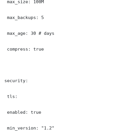
 max_size: 100M

 max_backups: 5

 max_age: 30 # days

 compress: true

security:

 tls:

 enabled: true

 min_version: "1.2"
