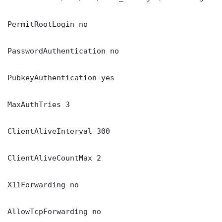
PermitRootLogin no

PasswordAuthentication no

PubkeyAuthentication yes

MaxAuthTries 3

ClientAliveInterval 300

ClientAliveCountMax 2

X11Forwarding no

AllowTcpForwarding no
