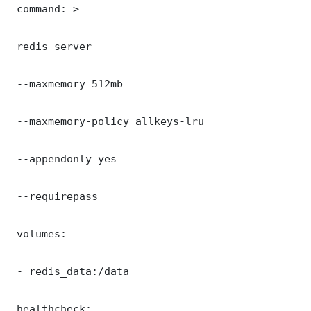
 command: >

 redis-server

 --maxmemory 512mb

 --maxmemory-policy allkeys-lru

 --appendonly yes

 --requirepass 

 volumes:

 - redis_data:/data

 healthcheck:
