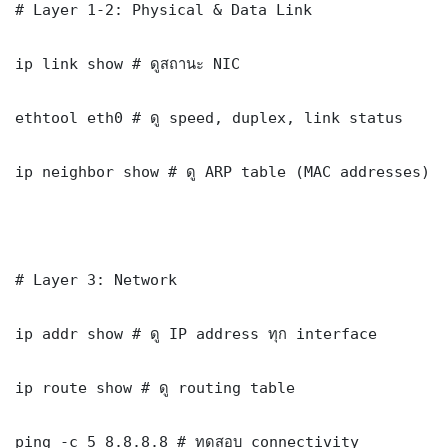
# Layer 1-2: Physical & Data Link

ip link show # ดูสถานะ NIC

ethtool eth0 # ดู speed, duplex, link status

ip neighbor show # ดู ARP table (MAC addresses)

# Layer 3: Network

ip addr show # ดู IP address ทุก interface

ip route show # ดู routing table

ping -c 5 8.8.8.8 # ทดสอบ connectivity
