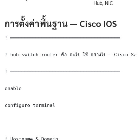
Hub, NIC
การตั้งค่าพื้นฐาน — Cisco IOS
! ═══════════════════════════════════════

! hub switch router คือ อะไร ใช้ อย่างไร — Cisco Sw
! ═══════════════════════════════════════

enable

configure terminal

! Hostname & Domain
