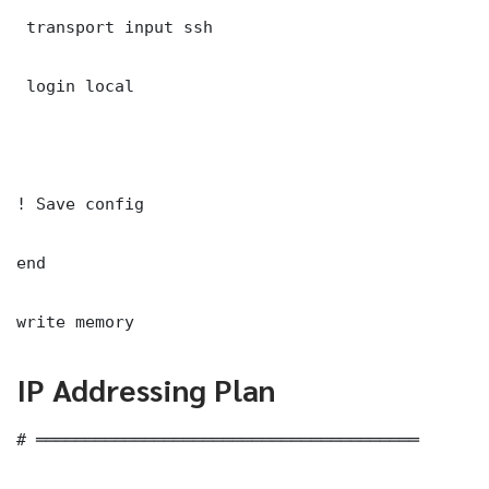
 transport input ssh

 login local

! Save config

end

write memory
IP Addressing Plan
# ═══════════════════════════════════════
