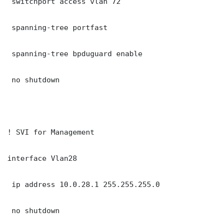
 switchport access vlan 72

 spanning-tree portfast

 spanning-tree bpduguard enable

 no shutdown

! SVI for Management

interface Vlan28

 ip address 10.0.28.1 255.255.255.0

 no shutdown
