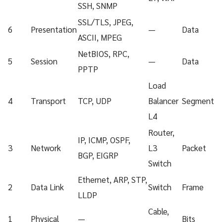
SSH, SNMP
SSL/TLS, JPEG,
6
Presentation
—
Data
ASCII, MPEG
NetBIOS, RPC,
5
Session
—
Data
PPTP
Load
4
Transport
TCP, UDP
Balancer
Segment
L4
Router,
IP, ICMP, OSPF,
3
Network
L3
Packet
BGP, EIGRP
Switch
Ethernet, ARP, STP,
2
Data Link
Switch
Frame
LLDP
Cable,
1
Physical
—
Bits