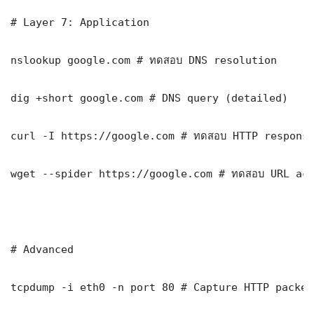
# Layer 7: Application

nslookup google.com # ทดสอบ DNS resolution

dig +short google.com # DNS query (detailed)

curl -I https://google.com # ทดสอบ HTTP response
wget --spider https://google.com # ทดสอบ URL acc
# Advanced

tcpdump -i eth0 -n port 80 # Capture HTTP packets