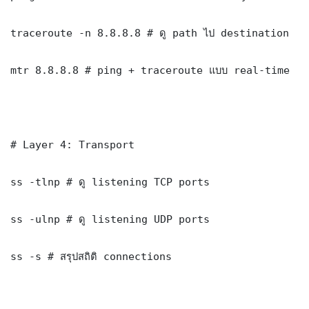
traceroute -n 8.8.8.8 # ดู path ไป destination

mtr 8.8.8.8 # ping + traceroute แบบ real-time

# Layer 4: Transport

ss -tlnp # ดู listening TCP ports

ss -ulnp # ดู listening UDP ports

ss -s # สรุปสถิติ connections
