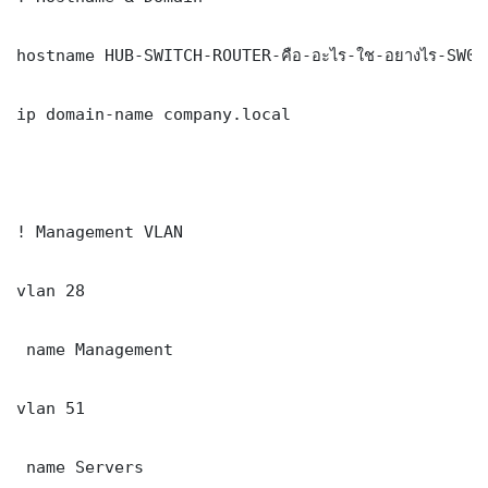
hostname HUB-SWITCH-ROUTER-คือ-อะไร-ใช-อยางไร-SW01

ip domain-name company.local

! Management VLAN

vlan 28

 name Management

vlan 51

 name Servers
