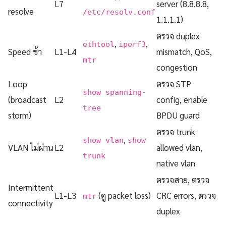
L7
server (8.8.8.8,
resolve
/etc/resolv.conf
1.1.1.1)
ตรวจ duplex
,
,
ethtool
iperf3
Speed ช้า
L1-L4
mismatch, QoS,
mtr
congestion
Loop
ตรวจ STP
show spanning-
(broadcast
L2
config, enable
tree
storm)
BPDU guard
ตรวจ trunk
,
show vlan
show
VLAN ไม่ผ่าน
L2
allowed vlan,
trunk
native vlan
ตรวจสาย, ตรวจ
Intermittent
L1-L3
(ดู packet loss)
CRC errors, ตรวจ
mtr
connectivity
duplex