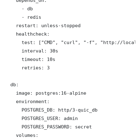
    depends_on:

      - db

      - redis

    restart: unless-stopped

    healthcheck:

      test: ["CMD", "curl", "-f", "http://localh
      interval: 30s

      timeout: 10s

      retries: 3

  db:

    image: postgres:16-alpine

    environment:

      POSTGRES_DB: http/3-quic_db

      POSTGRES_USER: admin

      POSTGRES_PASSWORD: secret

    volumes:
