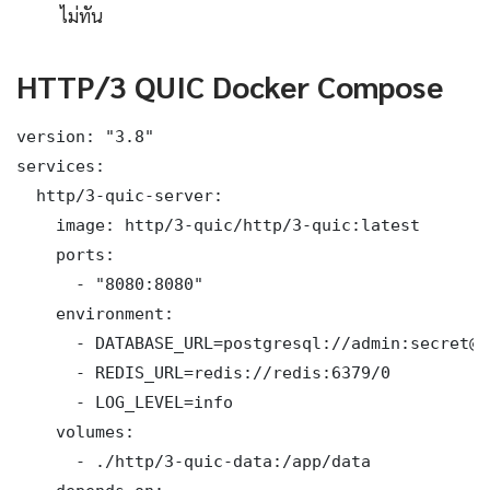
ไม่ทัน
HTTP/3 QUIC Docker Compose
version: "3.8"

services:

  http/3-quic-server:

    image: http/3-quic/http/3-quic:latest

    ports:

      - "8080:8080"

    environment:

      - DATABASE_URL=postgresql://admin:secret@d
      - REDIS_URL=redis://redis:6379/0

      - LOG_LEVEL=info

    volumes:

      - ./http/3-quic-data:/app/data
