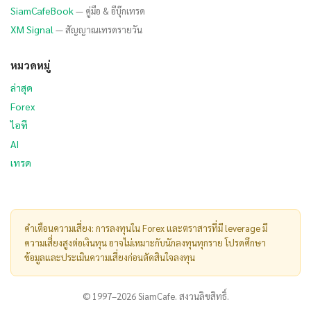
SiamCafeBook
— คู่มือ & อีบุ๊กเทรด
XM Signal
— สัญญาณเทรดรายวัน
หมวดหมู่
ล่าสุด
Forex
ไอที
AI
เทรด
คำเตือนความเสี่ยง: การลงทุนใน Forex และตราสารที่มี leverage มี
ความเสี่ยงสูงต่อเงินทุน อาจไม่เหมาะกับนักลงทุนทุกราย โปรดศึกษา
ข้อมูลและประเมินความเสี่ยงก่อนตัดสินใจลงทุน
© 1997–2026 SiamCafe. สงวนลิขสิทธิ์.