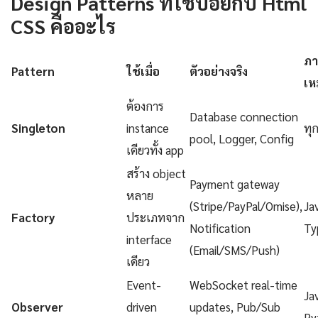
Design Patterns ที่ใช้บ่อยกับ Html
CSS คืออะไร
ภา
Pattern
ใช้เมื่อ
ตัวอย่างจริง
เห
ต้องการ
Database connection
Singleton
instance
ทุ
pool, Logger, Config
เดียวทั้ง app
สร้าง object
Payment gateway
หลาย
(Stripe/PayPal/Omise),
Ja
Factory
ประเภทจาก
Notification
Ty
interface
(Email/SMS/Push)
เดียว
Event-
WebSocket real-time
Ja
Observer
driven
updates, Pub/Sub
Py