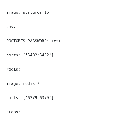
 image: postgres:16

 env:

 POSTGRES_PASSWORD: test

 ports: ['5432:5432']

 redis:

 image: redis:7

 ports: ['6379:6379']

 steps:
