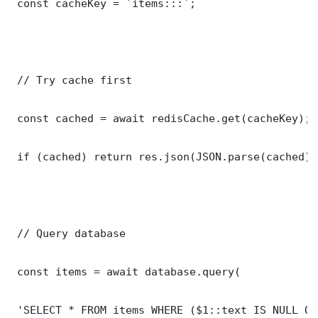
 const cacheKey = `items:::`;

 // Try cache first

 const cached = await redisCache.get(cacheKey);

 if (cached) return res.json(JSON.parse(cached));
 // Query database

 const items = await database.query(

 'SELECT * FROM items WHERE ($1::text IS NULL OR