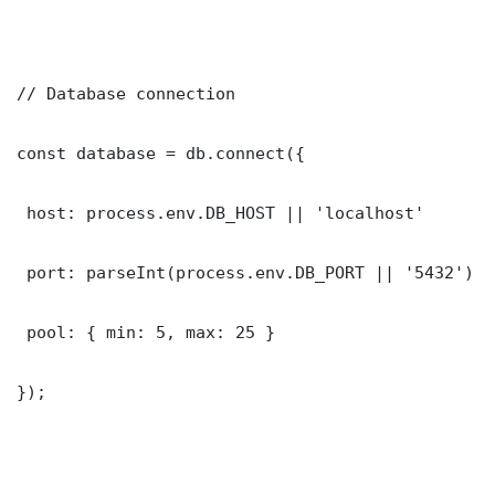
// Database connection

const database = db.connect({

 host: process.env.DB_HOST || 'localhost'

 port: parseInt(process.env.DB_PORT || '5432')

 pool: { min: 5, max: 25 }

});
