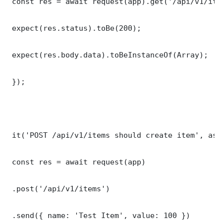
 const res = await request(app).get('/api/v1/item
 expect(res.status).toBe(200);

 expect(res.body.data).toBeInstanceOf(Array);

 });

 it('POST /api/v1/items should create item', asy
 const res = await request(app)

 .post('/api/v1/items')

 .send({ name: 'Test Item', value: 100 })
