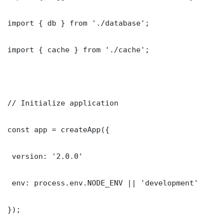
import { db } from './database';

import { cache } from './cache';

// Initialize application

const app = createApp({

 version: '2.0.0'

 env: process.env.NODE_ENV || 'development'

});
