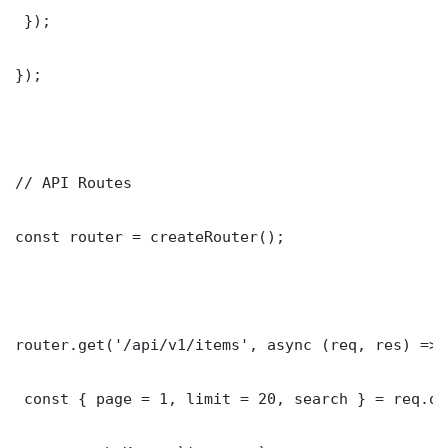
 });

});

// API Routes

const router = createRouter();

router.get('/api/v1/items', async (req, res) => {
 const { page = 1, limit = 20, search } = req.que