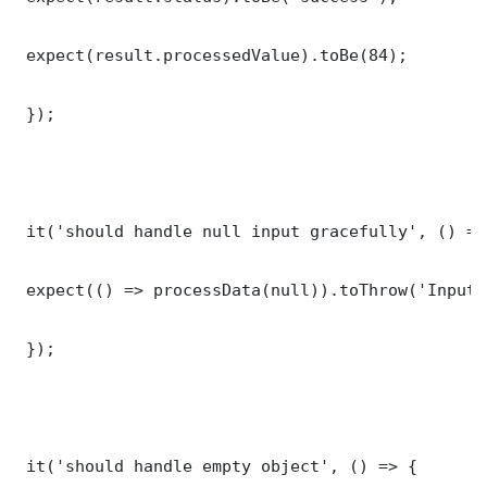
 expect(result.processedValue).toBe(84);

 });

 it('should handle null input gracefully', () => 
 expect(() => processData(null)).toThrow('Input 
 });

 it('should handle empty object', () => {
