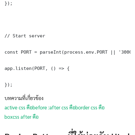
});

// Start server

const PORT = parseInt(process.env.PORT || '3000')
app.listen(PORT, () => {

});
บทความที่เกี่ยวข้อง
active css คือ
before :after css คือ
border css คือ
box
css after คือ