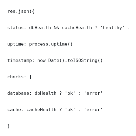
 res.json({

 status: dbHealth && cacheHealth ? 'healthy' : '
 uptime: process.uptime()

 timestamp: new Date().toISOString()

 checks: {

 database: dbHealth ? 'ok' : 'error'

 cache: cacheHealth ? 'ok' : 'error'

 }
