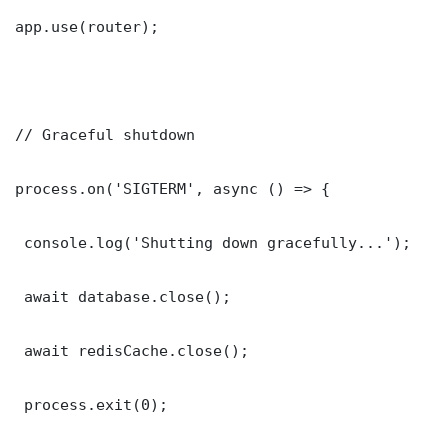
app.use(router);

// Graceful shutdown

process.on('SIGTERM', async () => {

 console.log('Shutting down gracefully...');

 await database.close();

 await redisCache.close();

 process.exit(0);
