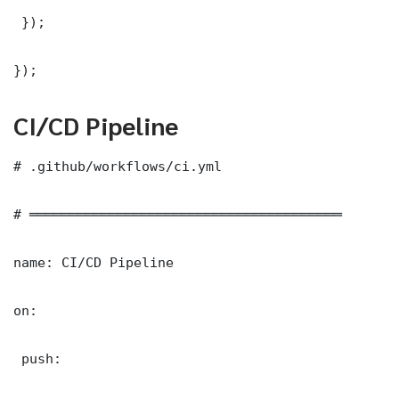
 });

});
CI/CD Pipeline
# .github/workflows/ci.yml

# ═══════════════════════════════════════

name: CI/CD Pipeline

on:

 push:
