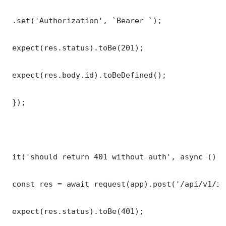
 .set('Authorization', `Bearer `);

 expect(res.status).toBe(201);

 expect(res.body.id).toBeDefined();

 });

 it('should return 401 without auth', async () =>
 const res = await request(app).post('/api/v1/it
 expect(res.status).toBe(401);
