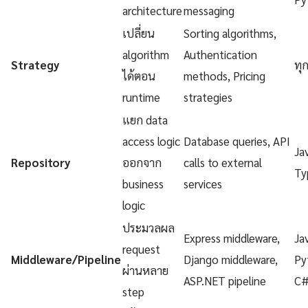
architecture
messaging
เปลี่ยน
Sorting algorithms,
algorithm
Authentication
Strategy
ทุ
ได้ตอน
methods, Pricing
runtime
strategies
แยก data
access logic
Database queries, API
Ja
Repository
ออกจาก
calls to external
Ty
business
services
logic
ประมวลผล
Express middleware,
Ja
request
Middleware/Pipeline
Django middleware,
Py
ผ่านหลาย
ASP.NET pipeline
C
step