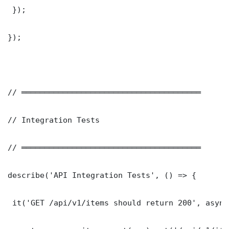
 });

});

// ═══════════════════════════════════════

// Integration Tests

// ═══════════════════════════════════════

describe('API Integration Tests', () => {

 it('GET /api/v1/items should return 200', async