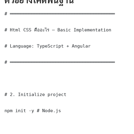
# ═══════════════════════════════════════

# Html CSS คืออะไร — Basic Implementation

# Language: TypeScript + Angular

# ═══════════════════════════════════════

# 2. Initialize project

npm init -y # Node.js
