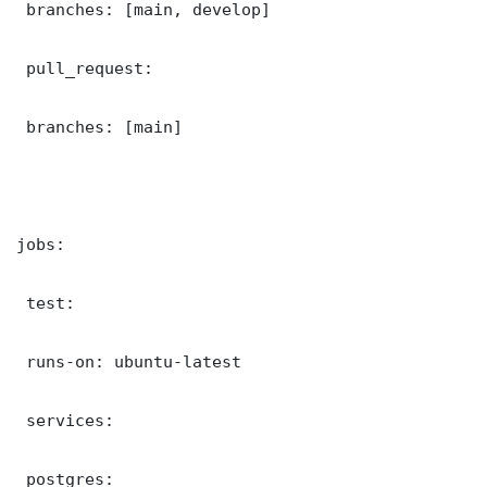
 branches: [main, develop]

 pull_request:

 branches: [main]

jobs:

 test:

 runs-on: ubuntu-latest

 services:

 postgres:
