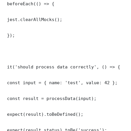
 beforeEach(() => {

 jest.clearAllMocks();

 });

 it('should process data correctly', () => {

 const input = { name: 'test', value: 42 };

 const result = processData(input);

 expect(result).toBeDefined();

 expect(result.status).toBe('success');
