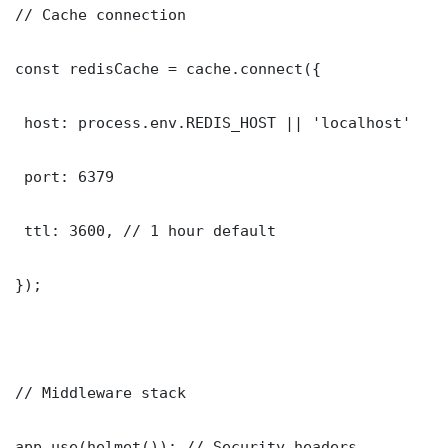
// Cache connection

const redisCache = cache.connect({

 host: process.env.REDIS_HOST || 'localhost'

 port: 6379

 ttl: 3600, // 1 hour default

});

// Middleware stack

app.use(helmet()); // Security headers
