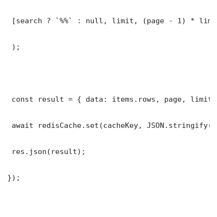
 [search ? `%%` : null, limit, (page - 1) * limit
 );

 const result = { data: items.rows, page, limit,
 await redisCache.set(cacheKey, JSON.stringify(r
 res.json(result);

});
