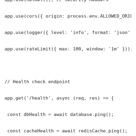
app.use(cors({ origin: process.env.ALLOWED_ORIGI
app.use(logger({ level: 'info', format: 'json' })
app.use(rateLimit({ max: 100, window: '1m' }));

// Health check endpoint

app.get('/health', async (req, res) => {

 const dbHealth = await database.ping();

 const cacheHealth = await redisCache.ping();
