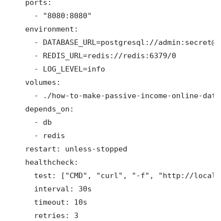
    ports:

      - "8080:8080"

    environment:

      - DATABASE_URL=postgresql://admin:secret@d
      - REDIS_URL=redis://redis:6379/0

      - LOG_LEVEL=info

    volumes:

      - ./how-to-make-passive-income-online-data
    depends_on:

      - db

      - redis

    restart: unless-stopped

    healthcheck:

      test: ["CMD", "curl", "-f", "http://localh
      interval: 30s

      timeout: 10s

      retries: 3
