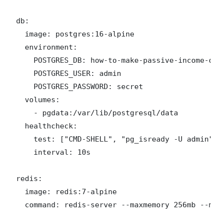
  db:

    image: postgres:16-alpine

    environment:

      POSTGRES_DB: how-to-make-passive-income-on
      POSTGRES_USER: admin

      POSTGRES_PASSWORD: secret

    volumes:

      - pgdata:/var/lib/postgresql/data

    healthcheck:

      test: ["CMD-SHELL", "pg_isready -U admin"]

      interval: 10s

  redis:

    image: redis:7-alpine

    command: redis-server --maxmemory 256mb --ma