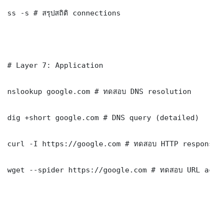
ss -s # สรุปสถิติ connections

# Layer 7: Application

nslookup google.com # ทดสอบ DNS resolution

dig +short google.com # DNS query (detailed)

curl -I https://google.com # ทดสอบ HTTP response
wget --spider https://google.com # ทดสอบ URL acc