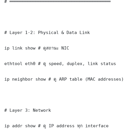
# ═══════════════════════════════════════

# Layer 1-2: Physical & Data Link

ip link show # ดูสถานะ NIC

ethtool eth0 # ดู speed, duplex, link status

ip neighbor show # ดู ARP table (MAC addresses)

# Layer 3: Network

ip addr show # ดู IP address ทุก interface
