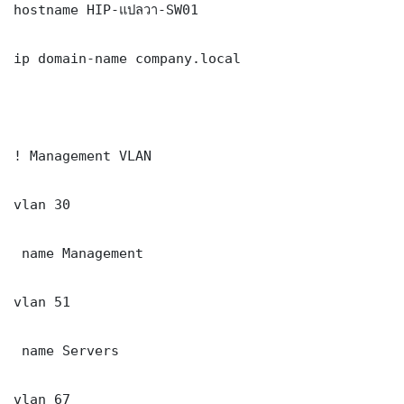
hostname HIP-แปลวา-SW01

ip domain-name company.local

! Management VLAN

vlan 30

 name Management

vlan 51

 name Servers

vlan 67
