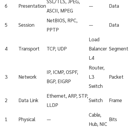
SSL/TLS, JPEG,
6
Presentation
—
Data
ASCII, MPEG
NetBIOS, RPC,
5
Session
—
Data
PPTP
Load
4
Transport
TCP, UDP
Balancer
Segment
L4
Router,
IP, ICMP, OSPF,
3
Network
L3
Packet
BGP, EIGRP
Switch
Ethernet, ARP, STP,
2
Data Link
Switch
Frame
LLDP
Cable,
1
Physical
—
Bits
Hub, NIC