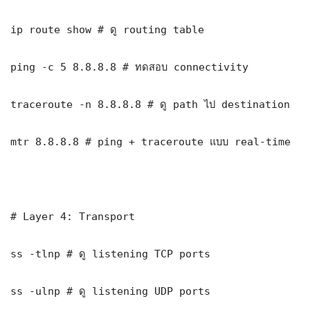
ip route show # ดู routing table

ping -c 5 8.8.8.8 # ทดสอบ connectivity

traceroute -n 8.8.8.8 # ดู path ไป destination

mtr 8.8.8.8 # ping + traceroute แบบ real-time

# Layer 4: Transport

ss -tlnp # ดู listening TCP ports

ss -ulnp # ดู listening UDP ports
