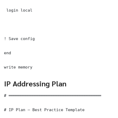
 login local

! Save config

end

write memory
IP Addressing Plan
# ═══════════════════════════════════════

# IP Plan — Best Practice Template
