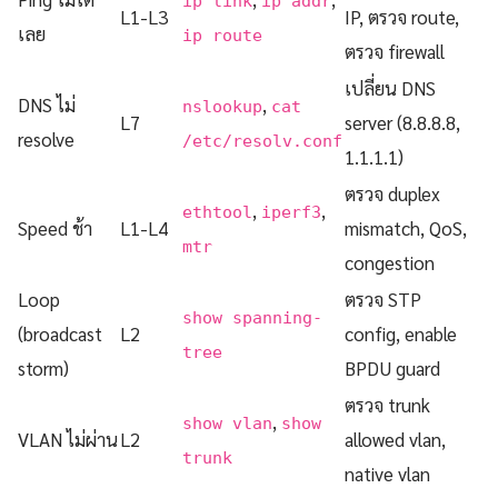
ip link
ip addr
L1-L3
IP, ตรวจ route,
เลย
ip route
ตรวจ firewall
เปลี่ยน DNS
DNS ไม่
,
nslookup
cat
L7
server (8.8.8.8,
resolve
/etc/resolv.conf
1.1.1.1)
ตรวจ duplex
,
,
ethtool
iperf3
Speed ช้า
L1-L4
mismatch, QoS,
mtr
congestion
Loop
ตรวจ STP
show spanning-
(broadcast
L2
config, enable
tree
storm)
BPDU guard
ตรวจ trunk
,
show vlan
show
VLAN ไม่ผ่าน
L2
allowed vlan,
trunk
native vlan