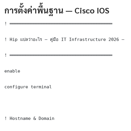
การตั้งค่าพื้นฐาน — Cisco IOS
! ═══════════════════════════════════════

! Hip แปลว่าอะไร — คู่มือ IT Infrastructure 2026 — 
! ═══════════════════════════════════════

enable

configure terminal

! Hostname & Domain
