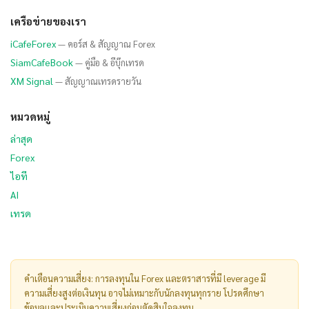
เครือข่ายของเรา
iCafeForex
— คอร์ส & สัญญาณ Forex
SiamCafeBook
— คู่มือ & อีบุ๊กเทรด
XM Signal
— สัญญาณเทรดรายวัน
หมวดหมู่
ล่าสุด
Forex
ไอที
AI
เทรด
คำเตือนความเสี่ยง: การลงทุนใน Forex และตราสารที่มี leverage มี
ความเสี่ยงสูงต่อเงินทุน อาจไม่เหมาะกับนักลงทุนทุกราย โปรดศึกษา
ข้อมูลและประเมินความเสี่ยงก่อนตัดสินใจลงทุน