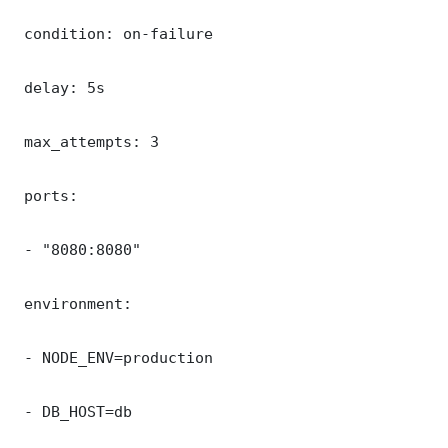
 condition: on-failure

 delay: 5s

 max_attempts: 3

 ports:

 - "8080:8080"

 environment:

 - NODE_ENV=production

 - DB_HOST=db
