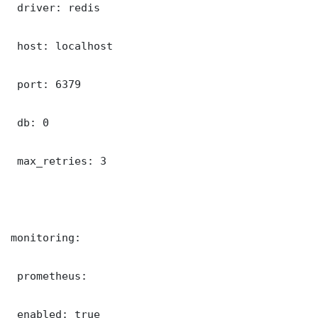
 driver: redis

 host: localhost

 port: 6379

 db: 0

 max_retries: 3

monitoring:

 prometheus:

 enabled: true
