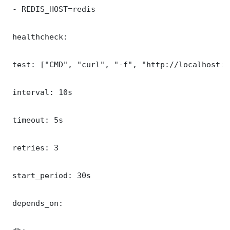
 - REDIS_HOST=redis

 healthcheck:

 test: ["CMD", "curl", "-f", "http://localhost:8
 interval: 10s

 timeout: 5s

 retries: 3

 start_period: 30s

 depends_on:
