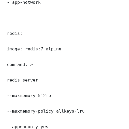
 - app-network

 redis:

 image: redis:7-alpine

 command: >

 redis-server

 --maxmemory 512mb

 --maxmemory-policy allkeys-lru

 --appendonly yes
