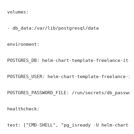
 volumes:

 - db_data:/var/lib/postgresql/data

 environment:

 POSTGRES_DB: helm-chart-template-freelance-it-c
 POSTGRES_USER: helm-chart-template-freelance-it
 POSTGRES_PASSWORD_FILE: /run/secrets/db_password
 healthcheck:

 test: ["CMD-SHELL", "pg_isready -U helm-chart-t