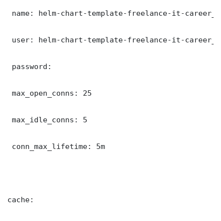
 name: helm-chart-template-freelance-it-career_db
 user: helm-chart-template-freelance-it-career_us
 password: 

 max_open_conns: 25

 max_idle_conns: 5

 conn_max_lifetime: 5m

cache:
