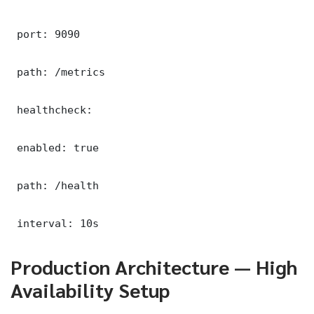
 port: 9090

 path: /metrics

 healthcheck:

 enabled: true

 path: /health

 interval: 10s
Production Architecture — High
Availability Setup