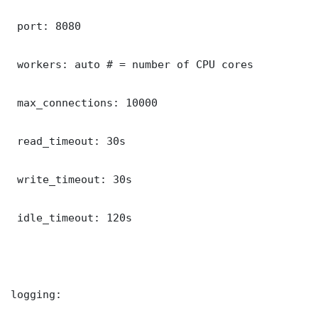
 port: 8080

 workers: auto # = number of CPU cores

 max_connections: 10000

 read_timeout: 30s

 write_timeout: 30s

 idle_timeout: 120s

logging:
