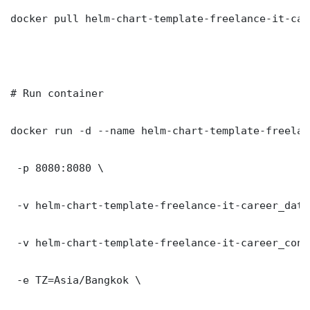
docker pull helm-chart-template-freelance-it-car
# Run container

docker run -d --name helm-chart-template-freelan
 -p 8080:8080 \

 -v helm-chart-template-freelance-it-career_data
 -v helm-chart-template-freelance-it-career_conf
 -e TZ=Asia/Bangkok \
