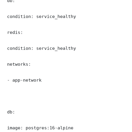
 db:

 condition: service_healthy

 redis:

 condition: service_healthy

 networks:

 - app-network

 db:

 image: postgres:16-alpine
