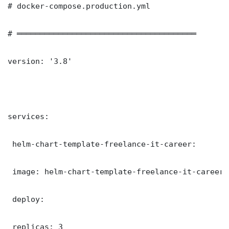
# docker-compose.production.yml

# ═══════════════════════════════════════

version: '3.8'

services:

 helm-chart-template-freelance-it-career:

 image: helm-chart-template-freelance-it-career:l
 deploy:

 replicas: 3
