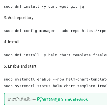
sudo dnf install -y curl wget git jq
3. Add repository
sudo dnf config-manager --add-repo https://rpm.h
4. Install
sudo dnf install -y helm-chart-template-freelanc
5. Enable and start
sudo systemctl enable --now helm-chart-template-
sudo systemctl status helm-chart-template-freela
แนะนำเพิ่มเติม —
อีบุ๊กการลงทุน SiamCafeBook