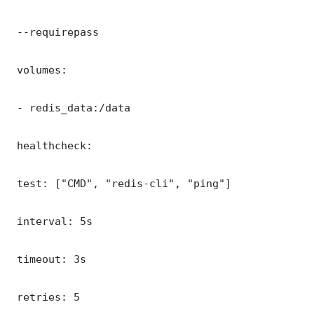
 --requirepass 

 volumes:

 - redis_data:/data

 healthcheck:

 test: ["CMD", "redis-cli", "ping"]

 interval: 5s

 timeout: 3s

 retries: 5
