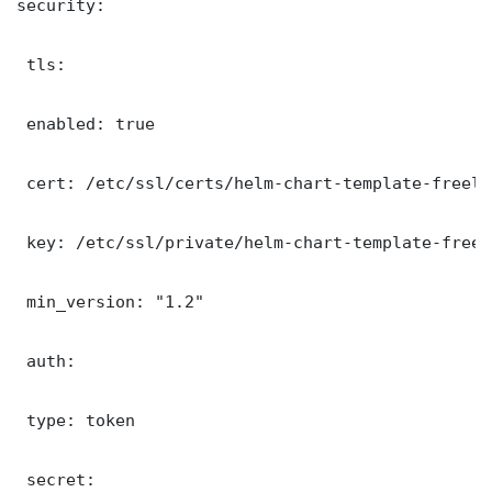
security:

 tls:

 enabled: true

 cert: /etc/ssl/certs/helm-chart-template-freela
 key: /etc/ssl/private/helm-chart-template-freel
 min_version: "1.2"

 auth:

 type: token

 secret: 
