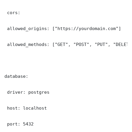
 cors:

 allowed_origins: ["https://yourdomain.com"]

 allowed_methods: ["GET", "POST", "PUT", "DELETE"
database:

 driver: postgres

 host: localhost

 port: 5432
