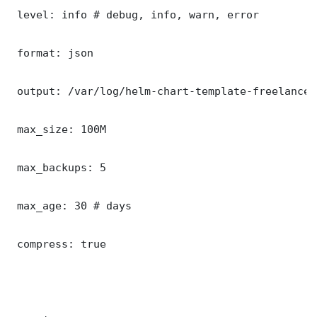
 level: info # debug, info, warn, error

 format: json

 output: /var/log/helm-chart-template-freelance-
 max_size: 100M

 max_backups: 5

 max_age: 30 # days

 compress: true
