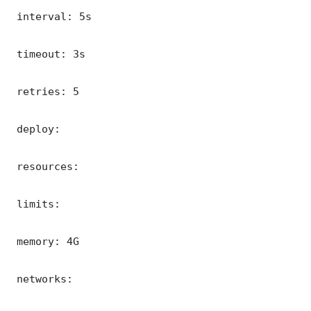
 interval: 5s

 timeout: 3s

 retries: 5

 deploy:

 resources:

 limits:

 memory: 4G

 networks:
