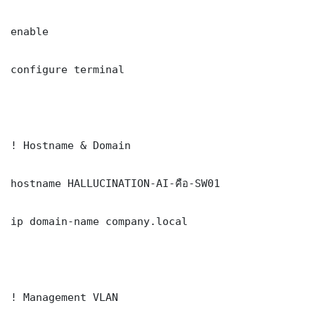
enable

configure terminal

! Hostname & Domain

hostname HALLUCINATION-AI-คือ-SW01

ip domain-name company.local

! Management VLAN
