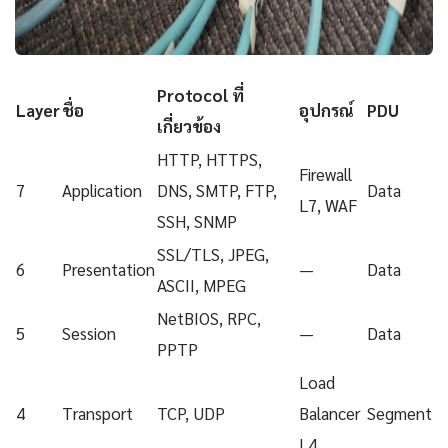
Protocol ที่
Layer
ชื่อ
อุปกรณ์
PDU
เกี่ยวข้อง
HTTP, HTTPS,
Firewall
7
Application
DNS, SMTP, FTP,
Data
L7, WAF
SSH, SNMP
SSL/TLS, JPEG,
6
Presentation
—
Data
ASCII, MPEG
NetBIOS, RPC,
5
Session
—
Data
PPTP
Load
4
Transport
TCP, UDP
Balancer
Segment
L4