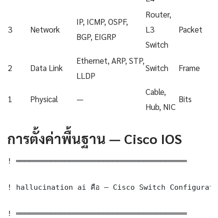
Router,
IP, ICMP, OSPF,
3
Network
L3
Packet
BGP, EIGRP
Switch
Ethernet, ARP, STP,
2
Data Link
Switch
Frame
LLDP
Cable,
1
Physical
—
Bits
Hub, NIC
การตั้งค่าพื้นฐาน — Cisco IOS
! ═══════════════════════════════════════

! hallucination ai คือ — Cisco Switch Configurati
! ═══════════════════════════════════════
