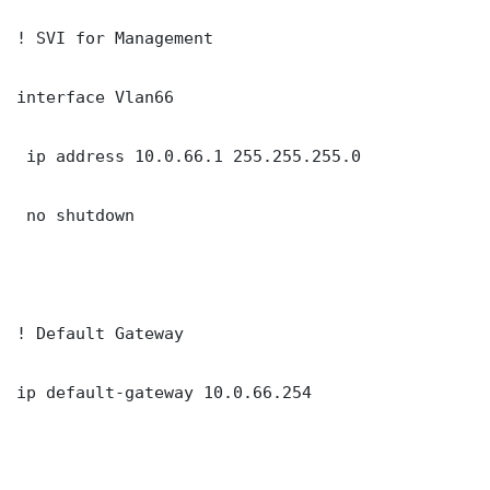
! SVI for Management

interface Vlan66

 ip address 10.0.66.1 255.255.255.0

 no shutdown

! Default Gateway

ip default-gateway 10.0.66.254
