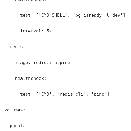
      test: ['CMD-SHELL', 'pg_isready -U dev']

      interval: 5s

  redis:

    image: redis:7-alpine

    healthcheck:

      test: ['CMD', 'redis-cli', 'ping']

volumes:

  pgdata: