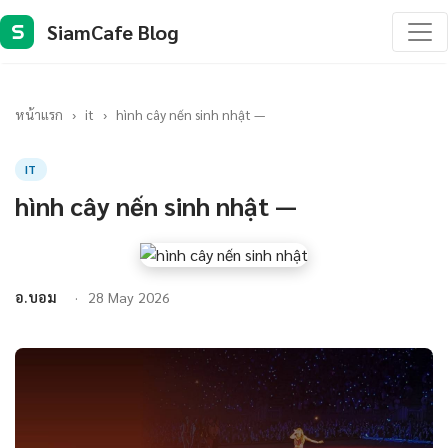
SiamCafe Blog
S
หน้าแรก
›
it
›
hình cây nến sinh nhật —
IT
hình cây nến sinh nhật —
อ.บอม
28 May 2026