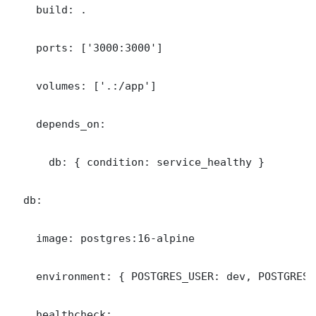
    build: .

    ports: ['3000:3000']

    volumes: ['.:/app']

    depends_on:

      db: { condition: service_healthy }

  db:

    image: postgres:16-alpine

    environment: { POSTGRES_USER: dev, POSTGRES_
    healthcheck:
