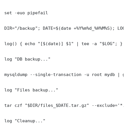
set -euo pipefail

DIR="/backup"; DATE=$(date +%Y%m%d_%H%M%S); LOG=
log() { echo "[$(date)] $1" | tee -a "$LOG"; }

log "DB backup..."

mysqldump --single-transaction -u root mydb | gz
log "Files backup..."

tar czf "$DIR/files_$DATE.tar.gz" --exclude='*.l
log "Cleanup..."
