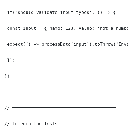
 it('should validate input types', () => {

 const input = { name: 123, value: 'not a number'
 expect(() => processData(input)).toThrow('Inval
 });

});

// ═══════════════════════════════════════

// Integration Tests
