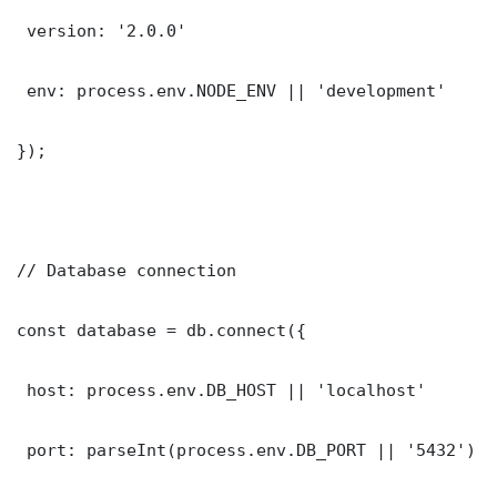
 version: '2.0.0'

 env: process.env.NODE_ENV || 'development'

});

// Database connection

const database = db.connect({

 host: process.env.DB_HOST || 'localhost'

 port: parseInt(process.env.DB_PORT || '5432')
