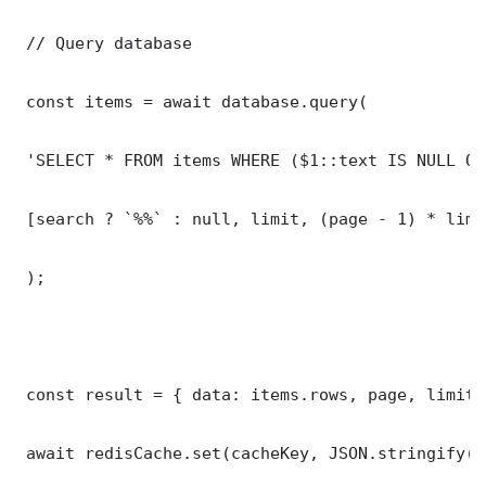
 // Query database

 const items = await database.query(

 'SELECT * FROM items WHERE ($1::text IS NULL OR
 [search ? `%%` : null, limit, (page - 1) * limit
 );

 const result = { data: items.rows, page, limit,
 await redisCache.set(cacheKey, JSON.stringify(r