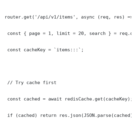
router.get('/api/v1/items', async (req, res) => {
 const { page = 1, limit = 20, search } = req.que
 const cacheKey = `items:::`;

 // Try cache first

 const cached = await redisCache.get(cacheKey);

 if (cached) return res.json(JSON.parse(cached));