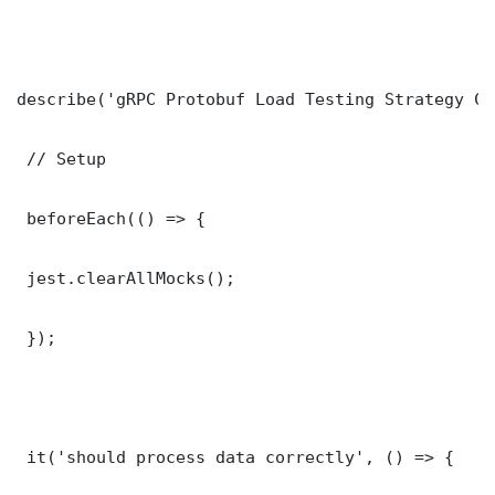
describe('gRPC Protobuf Load Testing Strategy Co
 // Setup

 beforeEach(() => {

 jest.clearAllMocks();

 });

 it('should process data correctly', () => {
