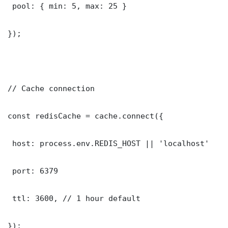
 pool: { min: 5, max: 25 }

});

// Cache connection

const redisCache = cache.connect({

 host: process.env.REDIS_HOST || 'localhost'

 port: 6379

 ttl: 3600, // 1 hour default

});
