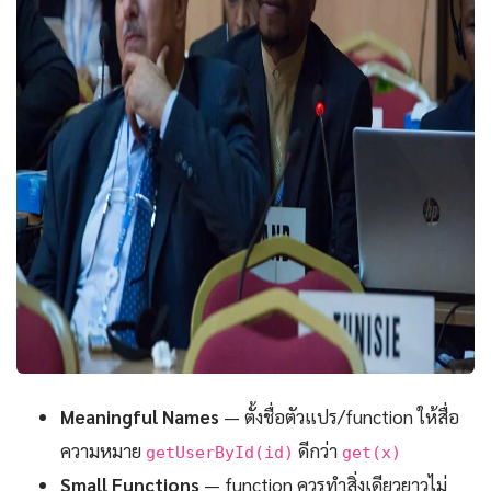
Meaningful Names
— ตั้งชื่อตัวแปร/function ให้สื่อ
ความหมาย
ดีกว่า
getUserById(id)
get(x)
Small Functions
— function ควรทำสิ่งเดียวยาวไม่