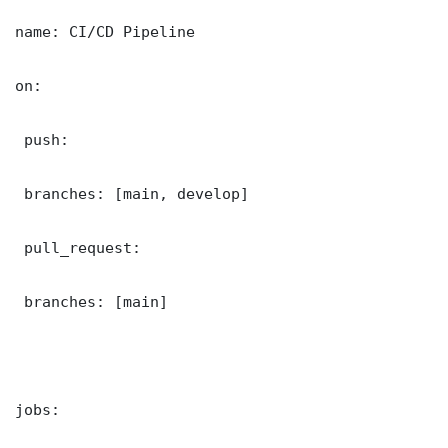
name: CI/CD Pipeline

on:

 push:

 branches: [main, develop]

 pull_request:

 branches: [main]

jobs:
