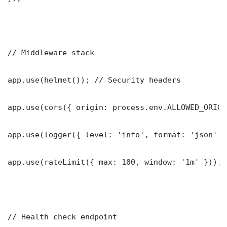
// Middleware stack

app.use(helmet()); // Security headers

app.use(cors({ origin: process.env.ALLOWED_ORIGI
app.use(logger({ level: 'info', format: 'json' })
app.use(rateLimit({ max: 100, window: '1m' }));

// Health check endpoint
