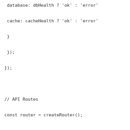
 database: dbHealth ? 'ok' : 'error'

 cache: cacheHealth ? 'ok' : 'error'

 }

 });

});

// API Routes

const router = createRouter();
