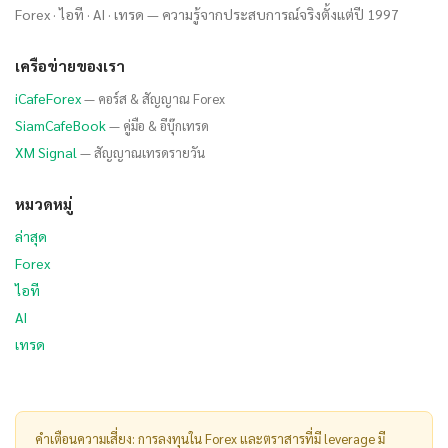
Forex · ไอที · AI · เทรด — ความรู้จากประสบการณ์จริงตั้งแต่ปี 1997
เครือข่ายของเรา
iCafeForex
— คอร์ส & สัญญาณ Forex
SiamCafeBook
— คู่มือ & อีบุ๊กเทรด
XM Signal
— สัญญาณเทรดรายวัน
หมวดหมู่
ล่าสุด
Forex
ไอที
AI
เทรด
คำเตือนความเสี่ยง: การลงทุนใน Forex และตราสารที่มี leverage มี