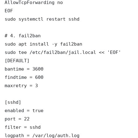
AllowTcpForwarding no

EOF

sudo systemctl restart sshd

# 4. fail2ban

sudo apt install -y fail2ban

sudo tee /etc/fail2ban/jail.local << 'EOF'

[DEFAULT]

bantime = 3600

findtime = 600

maxretry = 3

[sshd]

enabled = true

port = 22

filter = sshd

logpath = /var/log/auth.log
