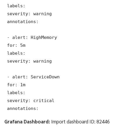
 labels:

 severity: warning

 annotations:

 - alert: HighMemory

 for: 5m

 labels:

 severity: warning

 - alert: ServiceDown

 for: 1m

 labels:

 severity: critical

 annotations:
Grafana Dashboard:
Import dashboard ID: 82446