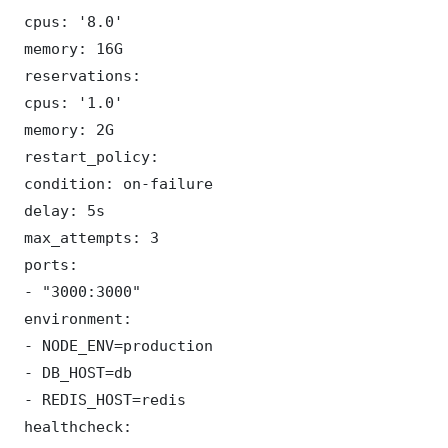
 cpus: '8.0'

 memory: 16G

 reservations:

 cpus: '1.0'

 memory: 2G

 restart_policy:

 condition: on-failure

 delay: 5s

 max_attempts: 3

 ports:

 - "3000:3000"

 environment:

 - NODE_ENV=production

 - DB_HOST=db

 - REDIS_HOST=redis

 healthcheck:
