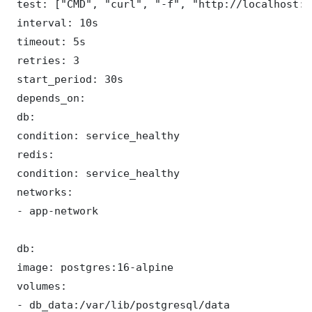
 test: ["CMD", "curl", "-f", "http://localhost:3
 interval: 10s

 timeout: 5s

 retries: 3

 start_period: 30s

 depends_on:

 db:

 condition: service_healthy

 redis:

 condition: service_healthy

 networks:

 - app-network

 db:

 image: postgres:16-alpine

 volumes:

 - db_data:/var/lib/postgresql/data
