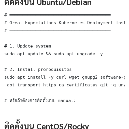
ติดตั้งบน Ubuntu/Debian
# ═══════════════════════════════════════

# Great Expectations Kubernetes Deployment Insta
# ═══════════════════════════════════════

# 1. Update system

sudo apt update && sudo apt upgrade -y

# 2. Install prerequisites

sudo apt install -y curl wget gnupg2 software-pr
 apt-transport-https ca-certificates git jq unzip
# หรือถ้าต้องการติดตั้งแบบ manual:

ติดตั้งบน CentOS/Rocky