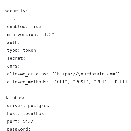
security:

 tls:

 enabled: true

 min_version: "1.2"

 auth:

 type: token

 secret: 

 cors:

 allowed_origins: ["https://yourdomain.com"]

 allowed_methods: ["GET", "POST", "PUT", "DELETE"
database:

 driver: postgres

 host: localhost

 port: 5432

 password: 
