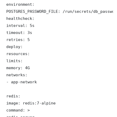
 environment:

 POSTGRES_PASSWORD_FILE: /run/secrets/db_password
 healthcheck:

 interval: 5s

 timeout: 3s

 retries: 5

 deploy:

 resources:

 limits:

 memory: 4G

 networks:

 - app-network

 redis:

 image: redis:7-alpine

 command: >
