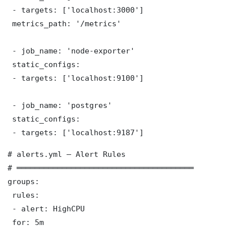
 - targets: ['localhost:3000']

 metrics_path: '/metrics'

 - job_name: 'node-exporter'

 static_configs:

 - targets: ['localhost:9100']

 - job_name: 'postgres'

 static_configs:

 - targets: ['localhost:9187']
# alerts.yml — Alert Rules

# ═══════════════════════════════════════

groups:

 rules:

 - alert: HighCPU

 for: 5m
