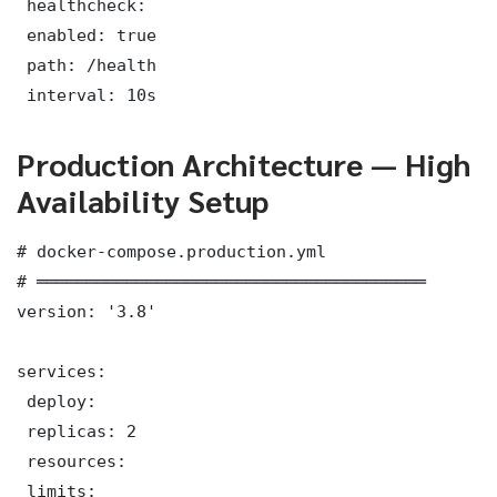
 healthcheck:

 enabled: true

 path: /health

 interval: 10s
Production Architecture — High
Availability Setup
# docker-compose.production.yml

# ═══════════════════════════════════════

version: '3.8'

services:

 deploy:

 replicas: 2

 resources:

 limits:
