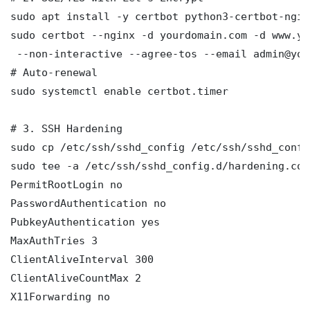
sudo apt install -y certbot python3-certbot-nginx
sudo certbot --nginx -d yourdomain.com -d www.yo
 --non-interactive --agree-tos --email admin@you
# Auto-renewal

sudo systemctl enable certbot.timer

# 3. SSH Hardening

sudo cp /etc/ssh/sshd_config /etc/ssh/sshd_config
sudo tee -a /etc/ssh/sshd_config.d/hardening.con
PermitRootLogin no

PasswordAuthentication no

PubkeyAuthentication yes

MaxAuthTries 3

ClientAliveInterval 300

ClientAliveCountMax 2

X11Forwarding no
