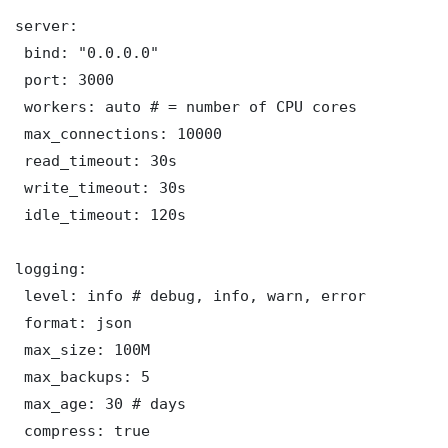
server:

 bind: "0.0.0.0"

 port: 3000

 workers: auto # = number of CPU cores

 max_connections: 10000

 read_timeout: 30s

 write_timeout: 30s

 idle_timeout: 120s

logging:

 level: info # debug, info, warn, error

 format: json

 max_size: 100M

 max_backups: 5

 max_age: 30 # days

 compress: true
