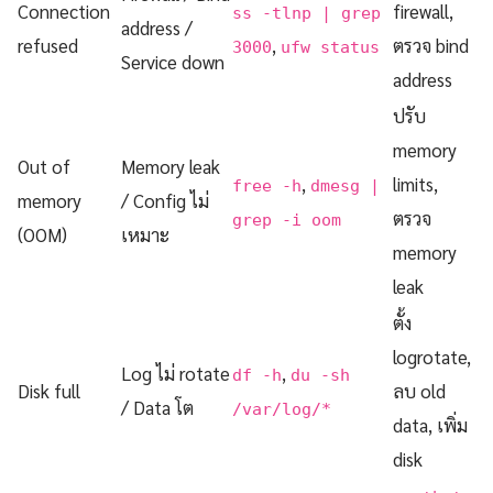
Connection
firewall,
ss -tlnp | grep
address /
refused
,
ตรวจ bind
3000
ufw status
Service down
address
ปรับ
memory
Out of
Memory leak
,
limits,
free -h
dmesg |
memory
/ Config ไม่
ตรวจ
grep -i oom
(OOM)
เหมาะ
memory
leak
ตั้ง
logrotate,
Log ไม่ rotate
,
df -h
du -sh
Disk full
ลบ old
/ Data โต
/var/log/*
data, เพิ่ม
disk