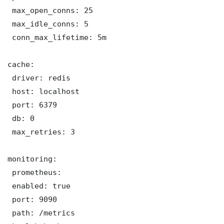
 max_open_conns: 25

 max_idle_conns: 5

 conn_max_lifetime: 5m

cache:

 driver: redis

 host: localhost

 port: 6379

 db: 0

 max_retries: 3

monitoring:

 prometheus:

 enabled: true

 port: 9090

 path: /metrics
