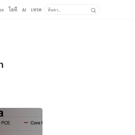
ex
ไอที
AI
เทรด
n