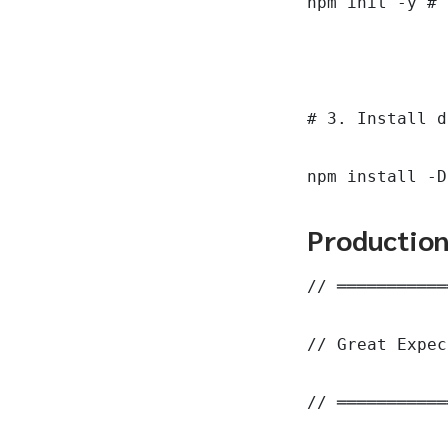
npm init -y # 
# 3. Install d
npm install -D
Productio
// ═══════════
// Great Expec
// ═══════════