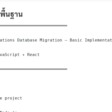
ดพื้นฐาน
═══════════════════════════

ations Database Migration — Basic Implementat
vaScript + React

═══════════════════════════

e project
