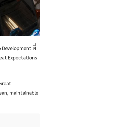
 Development ที่
reat Expectations
 Great
lean, maintainable