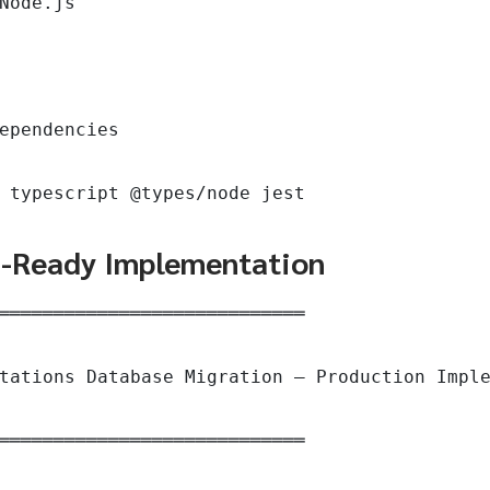
Node.js

ependencies

 typescript @types/node jest
n-Ready Implementation
════════════════════════════

tations Database Migration — Production Imple
════════════════════════════
