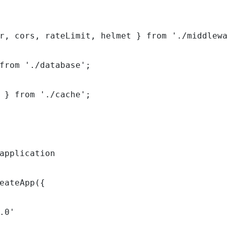
r, cors, rateLimit, helmet } from './middlewa
from './database';

 } from './cache';

application

eateApp({

.0'
