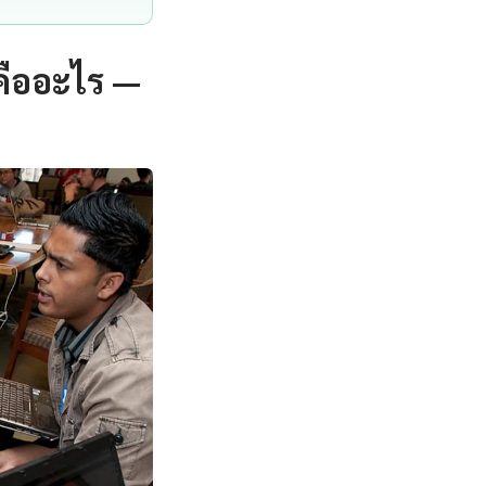
คืออะไร —