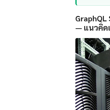
GraphQL S
— แนวคิด