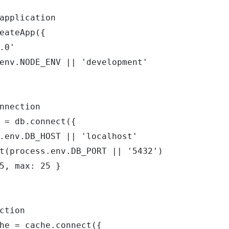
application

eateApp({

.0'

env.NODE_ENV || 'development'

nnection

 = db.connect({

.env.DB_HOST || 'localhost'

t(process.env.DB_PORT || '5432')

5, max: 25 }

ction

he = cache.connect({
