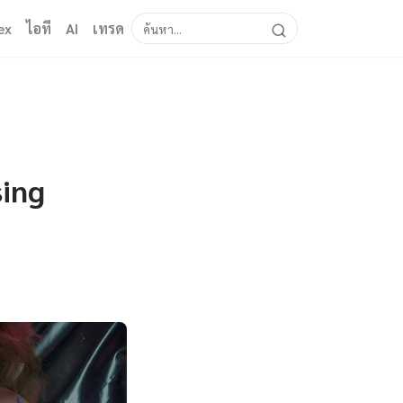
ex
ไอที
AI
เทรด
sing