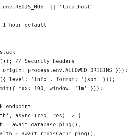
.env.REDIS_HOST || 'localhost'

 1 hour default

stack

()); // Security headers

 origin: process.env.ALLOWED_ORIGINS }));

({ level: 'info', format: 'json' }));

mit({ max: 100, window: '1m' }));

k endpoint

th', async (req, res) => {

h = await database.ping();

alth = await redisCache.ping();
