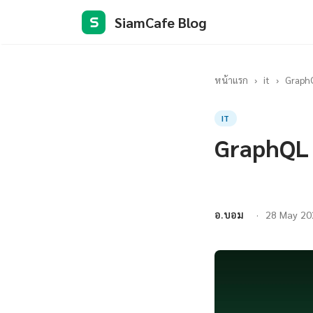
SiamCafe Blog
S
หน้าแรก
›
it
›
GraphQ
IT
GraphQL 
อ.บอม
28 May 20