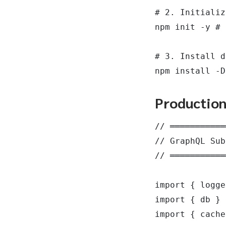
# 2. Initializ
npm init -y # 
# 3. Install d
npm install -D
Productio
// ═══════════
// GraphQL Sub
// ═══════════
import { logge
import { db } 
import { cache