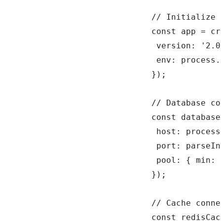
// Initialize 
const app = cr
 version: '2.0
 env: process.
});

// Database co
const database
 host: process
 port: parseIn
 pool: { min: 
});

// Cache conne
const redisCac