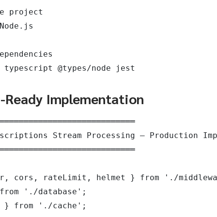
e project

Node.js

ependencies

 typescript @types/node jest
n-Ready Implementation
════════════════════════════

scriptions Stream Processing — Production Imp
════════════════════════════

r, cors, rateLimit, helmet } from './middlewa
from './database';

 } from './cache';
