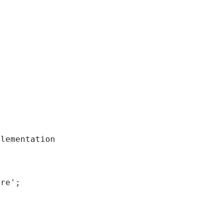
lementation

re';
