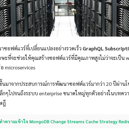
ซอฟต์แวร์ที่เปลี่ยนแปลงอย่างรวดเร็ว
GraphQL Subscript
กษะที่จะช่วยให้คุณสร้างซอฟต์แวร์ที่มีคุณภาพสูงไม่ว่าจะเป็น 
ือ microservices
ขึ้นมาจากประสบการณ์การพัฒนาซอฟต์แวร์มากว่า 20 ปีผ่าน
p เล็กๆไปจนถึงระบบ enterprise ขนาดใหญ่ทุกตัวอย่างในบทควา
ษฎี
ทำความเข้าใจ MongoDB Change Streams Cache Strategy Redi