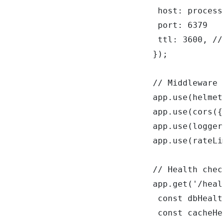
 host: process
 port: 6379

 ttl: 3600, //
});

// Middleware 
app.use(helmet
app.use(cors({
app.use(logger
app.use(rateLi
// Health chec
app.get('/heal
 const dbHealt
 const cacheHe