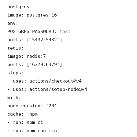
 postgres:

 image: postgres:16

 env:

 POSTGRES_PASSWORD: test

 ports: ['5432:5432']

 redis:

 image: redis:7

 ports: ['6379:6379']

 steps:

 - uses: actions/checkout@v4

 - uses: actions/setup-node@v4

 with:

 node-version: '20'

 cache: 'npm'

 - run: npm ci

 - run: npm run lint
