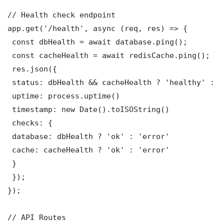
// Health check endpoint

app.get('/health', async (req, res) => {

 const dbHealth = await database.ping();

 const cacheHealth = await redisCache.ping();

 res.json({

 status: dbHealth && cacheHealth ? 'healthy' : '
 uptime: process.uptime()

 timestamp: new Date().toISOString()

 checks: {

 database: dbHealth ? 'ok' : 'error'

 cache: cacheHealth ? 'ok' : 'error'

 }

 });

});

// API Routes
