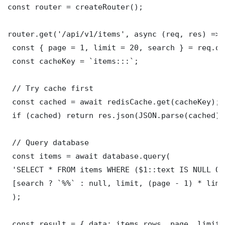
const router = createRouter();

router.get('/api/v1/items', async (req, res) => {
 const { page = 1, limit = 20, search } = req.que
 const cacheKey = `items:::`;

 // Try cache first

 const cached = await redisCache.get(cacheKey);

 if (cached) return res.json(JSON.parse(cached));
 // Query database

 const items = await database.query(

 'SELECT * FROM items WHERE ($1::text IS NULL OR
 [search ? `%%` : null, limit, (page - 1) * limit
 );

 const result = { data: items.rows, page, limit,