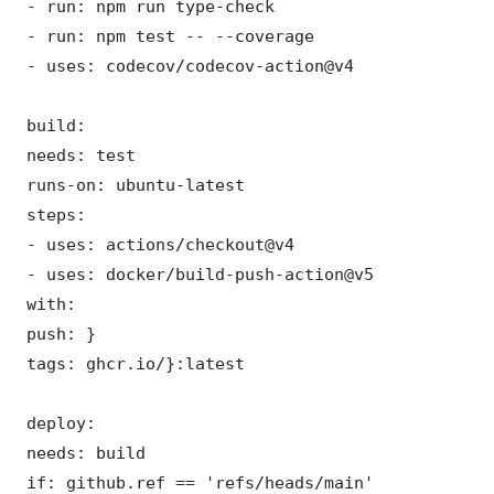
 - run: npm run type-check

 - run: npm test -- --coverage

 - uses: codecov/codecov-action@v4

 build:

 needs: test

 runs-on: ubuntu-latest

 steps:

 - uses: actions/checkout@v4

 - uses: docker/build-push-action@v5

 with:

 push: }

 tags: ghcr.io/}:latest

 deploy:

 needs: build

 if: github.ref == 'refs/heads/main'
