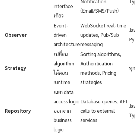
Notification
Ty
interface
(Email/SMS/Push)
เดียว
Event-
WebSocket real-time
Ja
Observer
driven
updates, Pub/Sub
Py
architecture
messaging
เปลี่ยน
Sorting algorithms,
algorithm
Authentication
Strategy
ทุ
ได้ตอน
methods, Pricing
runtime
strategies
แยก data
access logic
Database queries, API
Ja
Repository
ออกจาก
calls to external
Ty
business
services
logic