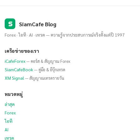
S
SiamCafe Blog
Forex · ไอที · AI · เทรด — ความรู้จากประสบการณ์จริงตั้งแต่ปี 1997
เครือข่ายของเรา
iCafeForex
— คอร์ส & สัญญาณ Forex
SiamCafeBook
— คู่มือ & อีบุ๊กเทรด
XM Signal
— สัญญาณเทรดรายวัน
หมวดหมู่
ล่าสุด
Forex
ไอที
AI
เทรด