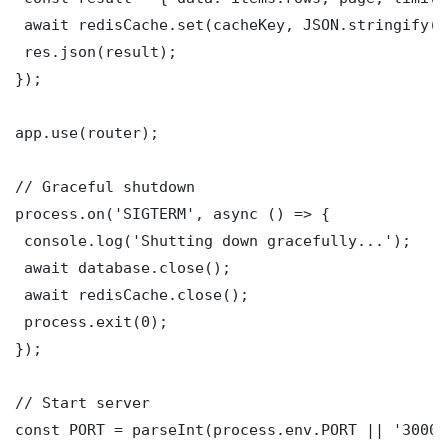
 await redisCache.set(cacheKey, JSON.stringify(r
 res.json(result);

});

app.use(router);

// Graceful shutdown

process.on('SIGTERM', async () => {

 console.log('Shutting down gracefully...');

 await database.close();

 await redisCache.close();

 process.exit(0);

});

// Start server

const PORT = parseInt(process.env.PORT || '3000')