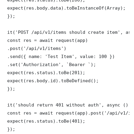
 expect(res.body.data).toBeInstanceOf(Array);

 });

 it('POST /api/v1/items should create item', asy
 const res = await request(app)

 .post('/api/v1/items')

 .send({ name: 'Test Item', value: 100 })

 .set('Authorization', `Bearer `);

 expect(res.status).toBe(201);

 expect(res.body.id).toBeDefined();

 });

 it('should return 401 without auth', async () =>
 const res = await request(app).post('/api/v1/it
 expect(res.status).toBe(401);

 });
