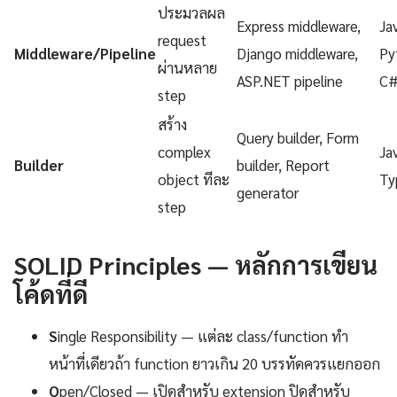
ประมวลผล
Express middleware,
Ja
request
Middleware/Pipeline
Django middleware,
Py
ผ่านหลาย
ASP.NET pipeline
C
step
สร้าง
Query builder, Form
complex
Ja
Builder
builder, Report
object ทีละ
Ty
generator
step
SOLID Principles — หลักการเขียน
โค้ดที่ดี
S
ingle Responsibility — แต่ละ class/function ทำ
หน้าที่เดียวถ้า function ยาวเกิน 20 บรรทัดควรแยกออก
O
pen/Closed — เปิดสำหรับ extension ปิดสำหรับ