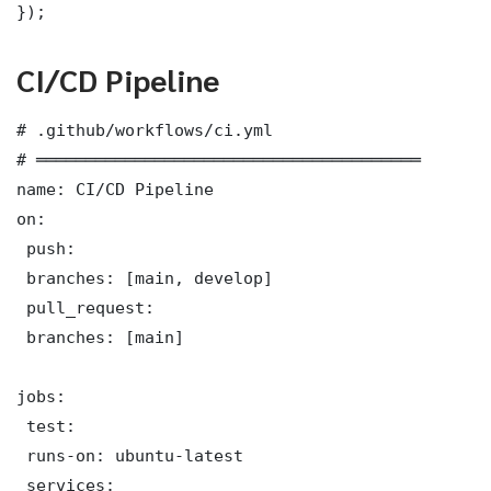
});
CI/CD Pipeline
# .github/workflows/ci.yml

# ═══════════════════════════════════════

name: CI/CD Pipeline

on:

 push:

 branches: [main, develop]

 pull_request:

 branches: [main]

jobs:

 test:

 runs-on: ubuntu-latest

 services:
