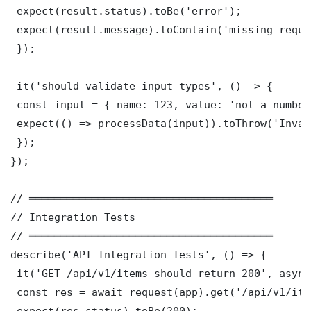
 expect(result.status).toBe('error');

 expect(result.message).toContain('missing requi
 });

 it('should validate input types', () => {

 const input = { name: 123, value: 'not a number'
 expect(() => processData(input)).toThrow('Inval
 });

});

// ═══════════════════════════════════════

// Integration Tests

// ═══════════════════════════════════════

describe('API Integration Tests', () => {

 it('GET /api/v1/items should return 200', async
 const res = await request(app).get('/api/v1/item
 expect(res.status).toBe(200);
