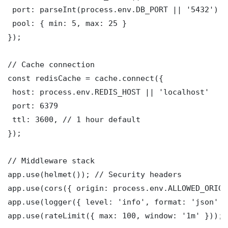
 port: parseInt(process.env.DB_PORT || '5432')

 pool: { min: 5, max: 25 }

});

// Cache connection

const redisCache = cache.connect({

 host: process.env.REDIS_HOST || 'localhost'

 port: 6379

 ttl: 3600, // 1 hour default

});

// Middleware stack

app.use(helmet()); // Security headers

app.use(cors({ origin: process.env.ALLOWED_ORIGI
app.use(logger({ level: 'info', format: 'json' })
app.use(rateLimit({ max: 100, window: '1m' }));
