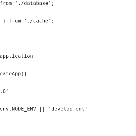
from './database';

 } from './cache';

application

eateApp({

.0'

env.NODE_ENV || 'development'
