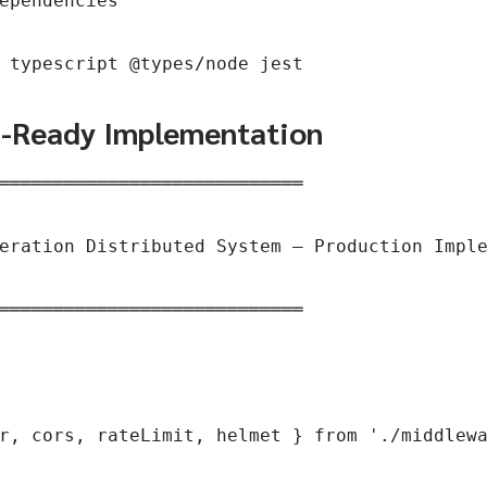
ependencies

 typescript @types/node jest
n-Ready Implementation
════════════════════════════

eration Distributed System — Production Imple
════════════════════════════

r, cors, rateLimit, helmet } from './middlewa