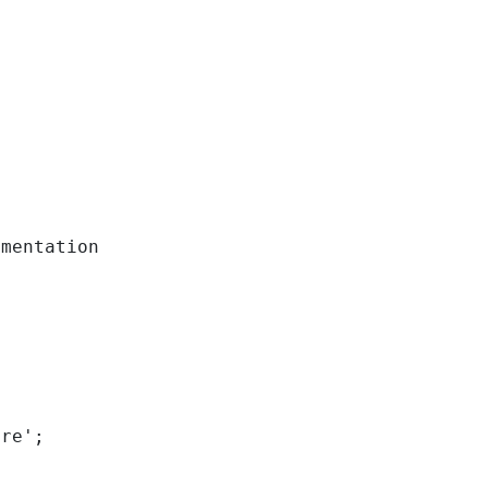
mentation

re';
