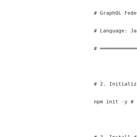
# GraphQL Fede
# Language: Ja
# ════════════
# 2. Initializ
npm init -y # 