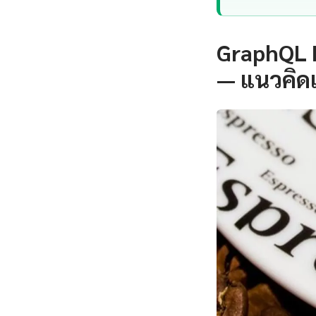
GraphQL F
— แนวคิด