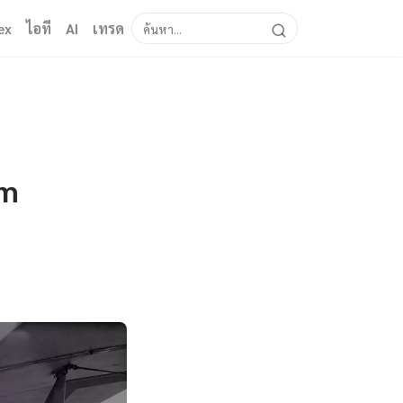
ex
ไอที
AI
เทรด
em