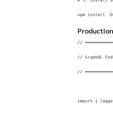
# 3. Install d
npm install -D
Productio
// ═══════════
// GraphQL Fed
// ═══════════
import { logge