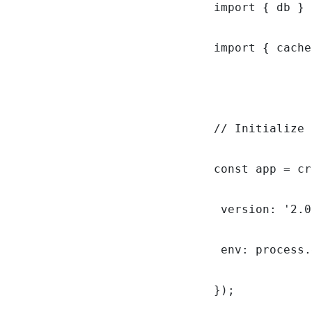
import { db } 
import { cache
// Initialize 
const app = cr
 version: '2.0
 env: process.
});
