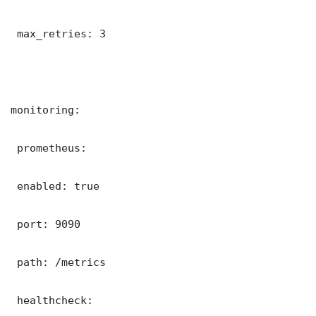
 max_retries: 3

monitoring:

 prometheus:

 enabled: true

 port: 9090

 path: /metrics

 healthcheck:
