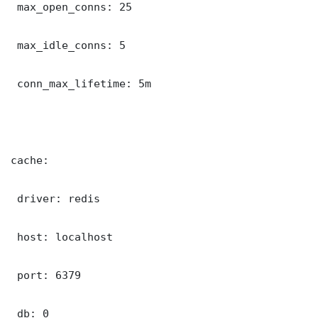
 max_open_conns: 25

 max_idle_conns: 5

 conn_max_lifetime: 5m

cache:

 driver: redis

 host: localhost

 port: 6379

 db: 0
