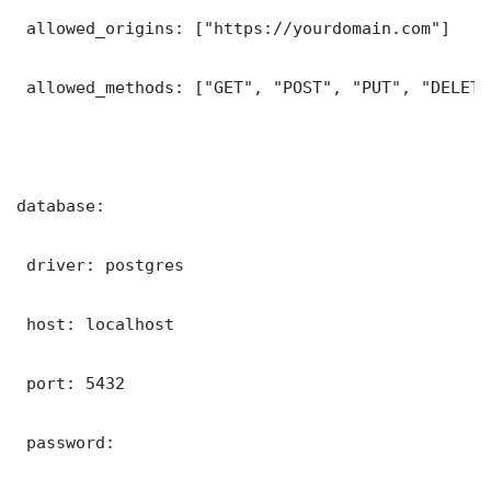
 allowed_origins: ["https://yourdomain.com"]

 allowed_methods: ["GET", "POST", "PUT", "DELETE"
database:

 driver: postgres

 host: localhost

 port: 5432

 password: 
