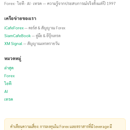
Forex · ไอที · AI · เทรด — ความรู้จากประสบการณ์จริงตั้งแต่ปี 1997
เครือข่ายของเรา
iCafeForex
— คอร์ส & สัญญาณ Forex
SiamCafeBook
— คู่มือ & อีบุ๊กเทรด
XM Signal
— สัญญาณเทรดรายวัน
หมวดหมู่
ล่าสุด
Forex
ไอที
AI
เทรด
คำเตือนความเสี่ยง: การลงทุนใน Forex และตราสารที่มี leverage มี