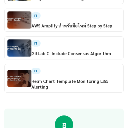
IT
AWS Amplify สำหรับมือใหม่ Step by Step
IT
GitLab CI Include Consensus Algorithm
IT
Helm Chart Template Monitoring และ
Alerting
อ