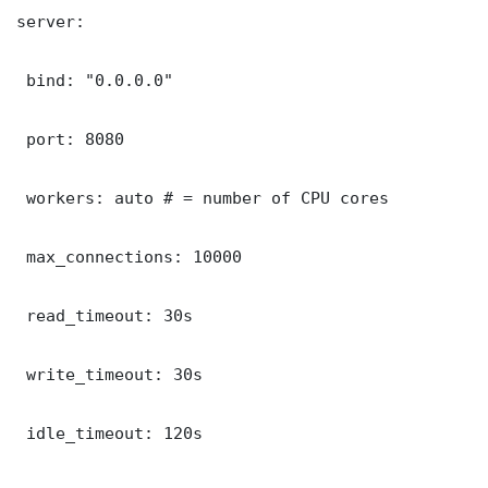
server:

 bind: "0.0.0.0"

 port: 8080

 workers: auto # = number of CPU cores

 max_connections: 10000

 read_timeout: 30s

 write_timeout: 30s

 idle_timeout: 120s
