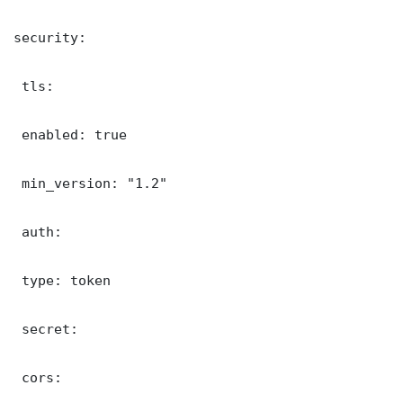
security:

 tls:

 enabled: true

 min_version: "1.2"

 auth:

 type: token

 secret: 

 cors:
